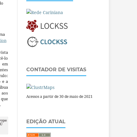
do
uma
tion
ista
ê-lo
m em
CONTADOR DE VISITAS
ntes
culo:
o e a
ibua
 aos
Acessos a partir de 30 de maio de 2021
a que
.
EDIÇÃO ATUAL