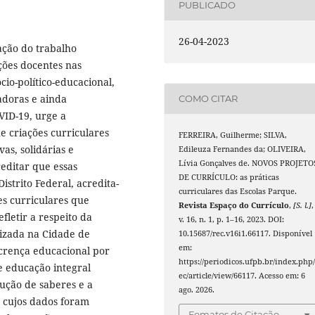
PUBLICADO
26-04-2023
ação do trabalho
ções docentes nas
cio-político-educacional,
adoras e ainda
COMO CITAR
VID-19, urge a
e criações curriculares
FERREIRA, Guilherme; SILVA,
as, solidárias e
Edileuza Fernandes da; OLIVEIRA,
Lívia Gonçalves de. NOVOS PROJETO
editar que essas
DE CURRÍCULO: as práticas
strito Federal, acredita-
curriculares das Escolas Parque.
s curriculares que
Revista Espaço do Currículo
,
[S. l.]
,
fletir a respeito da
v. 16, n. 1, p. 1–16, 2023. DOI:
lizada na Cidade de
10.15687/rec.v16i1.66117. Disponível
em:
 crença educacional por
https://periodicos.ufpb.br/index.php/
e educação integral
ec/article/view/66117. Acesso em: 6
ução de saberes e a
ago. 2026.
, cujos dados foram
Fomatos de Citação