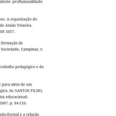
alente: profissionalidade
o. A organização do
de Anísio Teixeira.
SP. 2017.
e formação de
 Sociedade, Campinas, v.
 trabalho pedagógico e da
: para além de um
ógica. In: SANTOS FILHO,
isa educacional:
2007. p. 84-110.
ão-formal e a relação