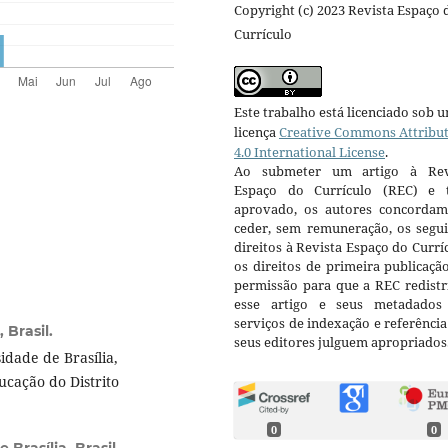
Copyright (c) 2023 Revista Espaço 
Currículo
Este trabalho está licenciado sob 
licença
Creative Commons Attribu
4.0 International License
.
Ao submeter um artigo à Rev
Espaço do Currículo (REC) e t
aprovado, os autores concorda
ceder, sem remuneração, os segui
direitos à Revista Espaço do Currí
os direitos de primeira publicaçã
permissão para que a REC redistr
esse artigo e seus metadados
serviços de indexação e referênci
 Brasil.
seus editores julguem apropriados
dade de Brasília,
ucação do Distrito
0
0
 Brasília, Brasil.