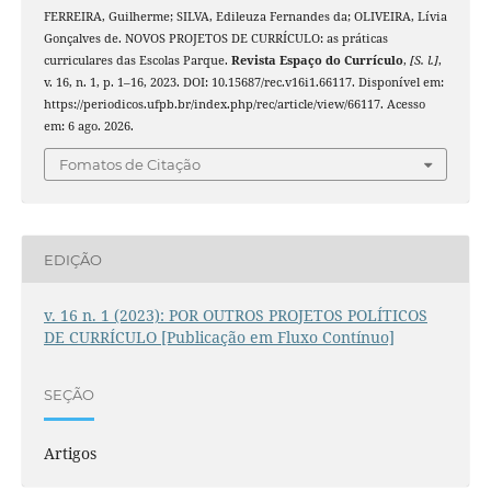
FERREIRA, Guilherme; SILVA, Edileuza Fernandes da; OLIVEIRA, Lívia
Gonçalves de. NOVOS PROJETOS DE CURRÍCULO: as práticas
curriculares das Escolas Parque.
Revista Espaço do Currículo
,
[S. l.]
,
v. 16, n. 1, p. 1–16, 2023. DOI: 10.15687/rec.v16i1.66117. Disponível em:
https://periodicos.ufpb.br/index.php/rec/article/view/66117. Acesso
em: 6 ago. 2026.
Fomatos de Citação
EDIÇÃO
v. 16 n. 1 (2023): POR OUTROS PROJETOS POLÍTICOS
DE CURRÍCULO [Publicação em Fluxo Contínuo]
SEÇÃO
Artigos