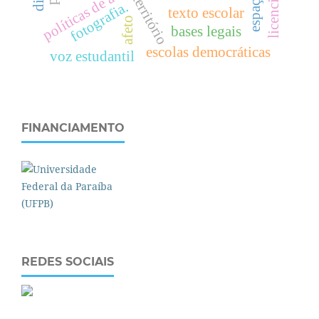
licenciaturas
políticas de avaliação
território
fotografia.
texto escolar
afeto
bases legais
escolas democráticas
voz estudantil
FINANCIAMENTO
REDES SOCIAIS