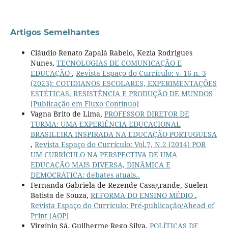
Artigos Semelhantes
Cláudio Renato Zapalá Rabelo, Kezia Rodrigues
Nunes,
TECNOLOGIAS DE COMUNICAÇÃO E
EDUCAÇÃO
,
Revista Espaço do Currículo: v. 16 n. 3
(2023): COTIDIANOS ESCOLARES, EXPERIMENTAÇÕES
ESTÉTICAS, RESISTÊNCIA E PRODUÇÃO DE MUNDOS
[Publicação em Fluxo Contínuo]
Vagna Brito de Lima,
PROFESSOR DIRETOR DE
TURMA: UMA EXPERIÊNCIA EDUCACIONAL
BRASILEIRA INSPIRADA NA EDUCAÇÃO PORTUGUESA
,
Revista Espaço do Currículo: Vol.7, N.2 (2014) POR
UM CURRÍCULO NA PERSPECTIVA DE UMA
EDUCAÇÃO MAIS DIVERSA, DINÂMICA E
DEMOCRÁTICA: debates atuais..
Fernanda Gabriela de Rezende Casagrande, Suelen
Batista de Souza,
REFORMA DO ENSINO MÉDIO
,
Revista Espaço do Currículo: Pré-publicação/Ahead of
Print (AOP)
Virgínio Sá, Guilherme Rego Silva,
POLÍTICAS DE