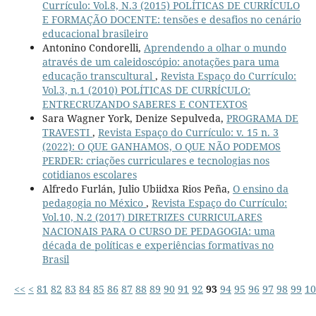
Currículo: Vol.8, N.3 (2015) POLÍTICAS DE CURRÍCULO
E FORMAÇÃO DOCENTE: tensões e desafios no cenário
educacional brasileiro
Antonino Condorelli,
Aprendendo a olhar o mundo
através de um caleidoscópio: anotações para uma
educação transcultural
,
Revista Espaço do Currículo:
Vol.3, n.1 (2010) POLÍTICAS DE CURRÍCULO:
ENTRECRUZANDO SABERES E CONTEXTOS
Sara Wagner York, Denize Sepulveda,
PROGRAMA DE
TRAVESTI
,
Revista Espaço do Currículo: v. 15 n. 3
(2022): O QUE GANHAMOS, O QUE NÃO PODEMOS
PERDER: criações curriculares e tecnologias nos
cotidianos escolares
Alfredo Furlán, Julio Ubiidxa Rios Peña,
O ensino da
pedagogia no México
,
Revista Espaço do Currículo:
Vol.10, N.2 (2017) DIRETRIZES CURRICULARES
NACIONAIS PARA O CURSO DE PEDAGOGIA: uma
década de políticas e experiências formativas no
Brasil
<<
<
81
82
83
84
85
86
87
88
89
90
91
92
93
94
95
96
97
98
99
10