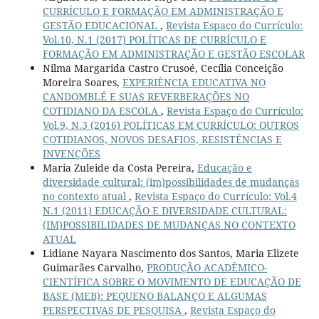
CURRÍCULO E FORMAÇÃO EM ADMINISTRAÇÃO E
GESTÃO EDUCACIONAL
,
Revista Espaço do Currículo:
Vol.10, N.1 (2017) POLÍTICAS DE CURRÍCULO E
FORMAÇÃO EM ADMINISTRAÇÃO E GESTÃO ESCOLAR
Nilma Margarida Castro Crusoé, Cecília Conceição
Moreira Soares,
EXPERIÊNCIA EDUCATIVA NO
CANDOMBLÉ E SUAS REVERBERAÇÕES NO
COTIDIANO DA ESCOLA
,
Revista Espaço do Currículo:
Vol.9, N.3 (2016) POLÍTICAS EM CURRÍCULO: OUTROS
COTIDIANOS, NOVOS DESAFIOS, RESISTÊNCIAS E
INVENÇÕES
Maria Zuleide da Costa Pereira,
Educação e
diversidade cultural: (im)possibilidades de mudanças
no contexto atual
,
Revista Espaço do Currículo: Vol.4
N.1 (2011) EDUCAÇÃO E DIVERSIDADE CULTURAL:
(IM)POSSIBILIDADES DE MUDANÇAS NO CONTEXTO
ATUAL
Lidiane Nayara Nascimento dos Santos, Maria Elizete
Guimarães Carvalho,
PRODUÇÃO ACADÊMICO-
CIENTÍFICA SOBRE O MOVIMENTO DE EDUCAÇÃO DE
BASE (MEB): PEQUENO BALANÇO E ALGUMAS
PERSPECTIVAS DE PESQUISA
,
Revista Espaço do