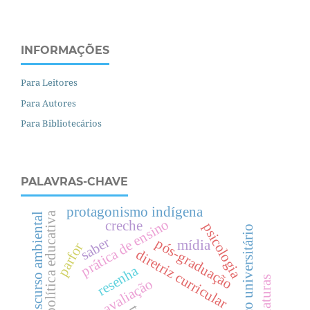
INFORMAÇÕES
Para Leitores
Para Autores
Para Bibliotecários
PALAVRAS-CHAVE
protagonismo indígena
política educativa
discurso ambiental
prática de ensino
creche
psicologia
espaço universitário
saber
pós-graduação
mídia
parfor
diretriz curricular
resenha