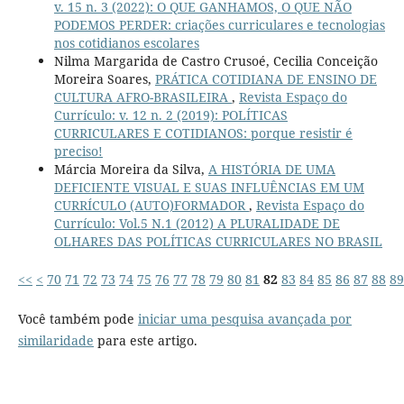
v. 15 n. 3 (2022): O QUE GANHAMOS, O QUE NÃO
PODEMOS PERDER: criações curriculares e tecnologias
nos cotidianos escolares
Nilma Margarida de Castro Crusoé, Cecilia Conceição
Moreira Soares,
PRÁTICA COTIDIANA DE ENSINO DE
CULTURA AFRO-BRASILEIRA
,
Revista Espaço do
Currículo: v. 12 n. 2 (2019): POLÍTICAS
CURRICULARES E COTIDIANOS: porque resistir é
preciso!
Márcia Moreira da Silva,
A HISTÓRIA DE UMA
DEFICIENTE VISUAL E SUAS INFLUÊNCIAS EM UM
CURRÍCULO (AUTO)FORMADOR
,
Revista Espaço do
Currículo: Vol.5 N.1 (2012) A PLURALIDADE DE
OLHARES DAS POLÍTICAS CURRICULARES NO BRASIL
<<
<
70
71
72
73
74
75
76
77
78
79
80
81
82
83
84
85
86
87
88
89
Você também pode
iniciar uma pesquisa avançada por
similaridade
para este artigo.