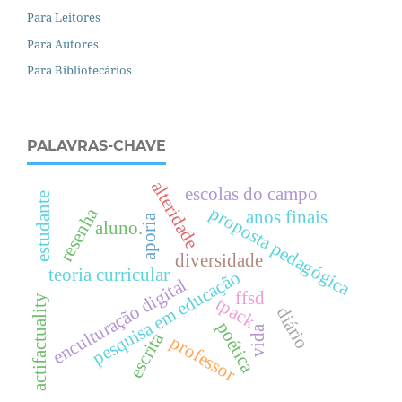
Para Leitores
Para Autores
Para Bibliotecários
PALAVRAS-CHAVE
alteridade
escolas do campo
estudante
proposta pedagógica
resenha
anos finais
aporia
aluno.
diversidade
teoria curricular
pesquisa em educação
enculturação digital
ffsd
actifactuality
tpack
diário
poética
vida
escrita
professor