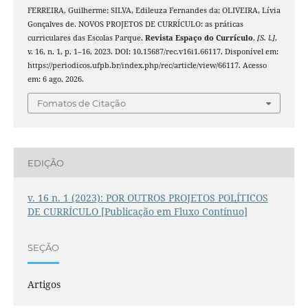
FERREIRA, Guilherme; SILVA, Edileuza Fernandes da; OLIVEIRA, Lívia
Gonçalves de. NOVOS PROJETOS DE CURRÍCULO: as práticas
curriculares das Escolas Parque.
Revista Espaço do Currículo
,
[S. l.]
,
v. 16, n. 1, p. 1–16, 2023. DOI: 10.15687/rec.v16i1.66117. Disponível em:
https://periodicos.ufpb.br/index.php/rec/article/view/66117. Acesso
em: 6 ago. 2026.
Fomatos de Citação
EDIÇÃO
v. 16 n. 1 (2023): POR OUTROS PROJETOS POLÍTICOS
DE CURRÍCULO [Publicação em Fluxo Contínuo]
SEÇÃO
Artigos