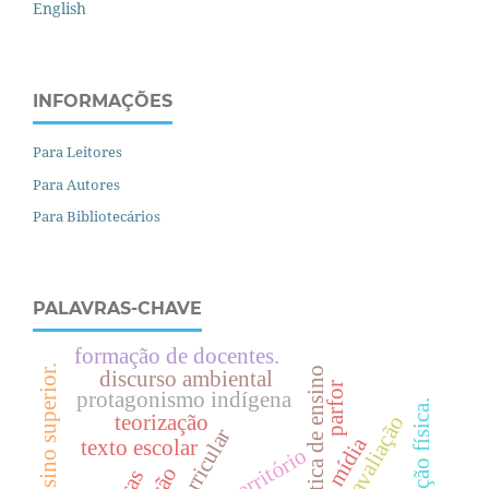
English
INFORMAÇÕES
Para Leitores
Para Autores
Para Bibliotecários
PALAVRAS-CHAVE
formação de docentes.
.
prática de ensino
discurso ambiental
parfor
protagonismo indígena
.
teorização
mídia
texto escolar
território
e
n
s
i
n
o
s
u
p
e
r
i
o
r