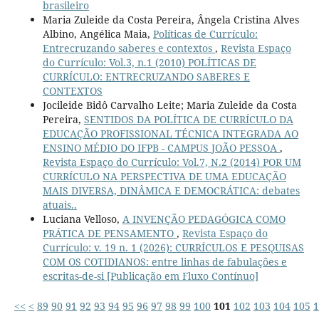
brasileiro
Maria Zuleide da Costa Pereira, Ângela Cristina Alves
Albino, Angélica Maia,
Políticas de Currículo:
Entrecruzando saberes e contextos
,
Revista Espaço
do Currículo: Vol.3, n.1 (2010) POLÍTICAS DE
CURRÍCULO: ENTRECRUZANDO SABERES E
CONTEXTOS
Jocileide Bidô Carvalho Leite; Maria Zuleide da Costa
Pereira,
SENTIDOS DA POLÍTICA DE CURRÍCULO DA
EDUCAÇÃO PROFISSIONAL TÉCNICA INTEGRADA AO
ENSINO MÉDIO DO IFPB - CAMPUS JOÃO PESSOA
,
Revista Espaço do Currículo: Vol.7, N.2 (2014) POR UM
CURRÍCULO NA PERSPECTIVA DE UMA EDUCAÇÃO
MAIS DIVERSA, DINÂMICA E DEMOCRÁTICA: debates
atuais..
Luciana Velloso,
A INVENÇÃO PEDAGÓGICA COMO
PRÁTICA DE PENSAMENTO
,
Revista Espaço do
Currículo: v. 19 n. 1 (2026): CURRÍCULOS E PESQUISAS
COM OS COTIDIANOS: entre linhas de fabulações e
escritas-de-si [Publicação em Fluxo Contínuo]
<<
<
89
90
91
92
93
94
95
96
97
98
99
100
101
102
103
104
105
1