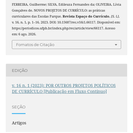
FERREIRA, Guilherme; SILVA, Edileuza Fernandes da; OLIVEIRA, Lívia
Gonçalves de. NOVOS PROJETOS DE CURRÍCULO: as práticas
curriculares das Escolas Parque.
Revista Espaço do Currículo
,
[S. l.]
,
v. 16, n. 1, p. 1–16, 2023. DOI: 10.15687/rec.v16i1.66117. Disponível em:
https://periodicos.ufpb.br/index.php/rec/article/view/66117. Acesso
em: 6 ago. 2026.
Fomatos de Citação
EDIÇÃO
v. 16 n. 1 (2023): POR OUTROS PROJETOS POLÍTICOS
DE CURRÍCULO [Publicação em Fluxo Contínuo]
SEÇÃO
Artigos