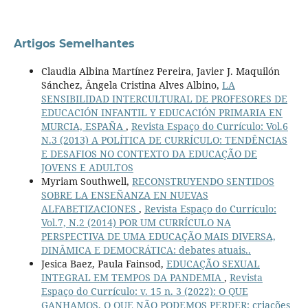
Artigos Semelhantes
Claudia Albina Martínez Pereira, Javier J. Maquilón
Sánchez, Ângela Cristina Alves Albino,
LA
SENSIBILIDAD INTERCULTURAL DE PROFESORES DE
EDUCACIÓN INFANTIL Y EDUCACIÓN PRIMARIA EN
MURCIA, ESPAÑA
,
Revista Espaço do Currículo: Vol.6
N.3 (2013) A POLÍTICA DE CURRÍCULO: TENDÊNCIAS
E DESAFIOS NO CONTEXTO DA EDUCAÇÃO DE
JOVENS E ADULTOS
Myriam Southwell,
RECONSTRUYENDO SENTIDOS
SOBRE LA ENSEÑANZA EN NUEVAS
ALFABETIZACIONES
,
Revista Espaço do Currículo:
Vol.7, N.2 (2014) POR UM CURRÍCULO NA
PERSPECTIVA DE UMA EDUCAÇÃO MAIS DIVERSA,
DINÂMICA E DEMOCRÁTICA: debates atuais..
Jesica Baez, Paula Fainsod,
EDUCAÇÃO SEXUAL
INTEGRAL EM TEMPOS DA PANDEMIA
,
Revista
Espaço do Currículo: v. 15 n. 3 (2022): O QUE
GANHAMOS, O QUE NÃO PODEMOS PERDER: criações