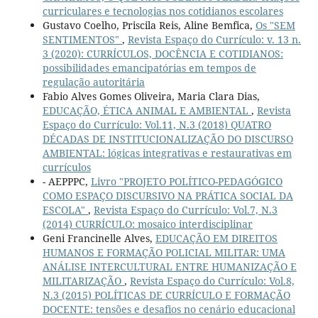
curriculares e tecnologias nos cotidianos escolares
Gustavo Coelho, Priscila Reis, Aline Bemfica,
Os "SEM
SENTIMENTOS"
,
Revista Espaço do Currículo: v. 13 n.
3 (2020): CURRÍCULOS, DOCÊNCIA E COTIDIANOS:
possibilidades emancipatórias em tempos de
regulação autoritária
Fabio Alves Gomes Oliveira, Maria Clara Dias,
EDUCAÇÃO, ÉTICA ANIMAL E AMBIENTAL
,
Revista
Espaço do Currículo: Vol.11, N.3 (2018) QUATRO
DÉCADAS DE INSTITUCIONALIZAÇÃO DO DISCURSO
AMBIENTAL: lógicas integrativas e restaurativas em
currículos
- AEPPPC,
Livro "PROJETO POLÍTICO-PEDAGÓGICO
COMO ESPAÇO DISCURSIVO NA PRÁTICA SOCIAL DA
ESCOLA"
,
Revista Espaço do Currículo: Vol.7, N.3
(2014) CURRÍCULO: mosaico interdisciplinar
Geni Francinelle Alves,
EDUCAÇÃO EM DIREITOS
HUMANOS E FORMAÇÃO POLICIAL MILITAR: UMA
ANÁLISE INTERCULTURAL ENTRE HUMANIZAÇÃO E
MILITARIZAÇÃO
,
Revista Espaço do Currículo: Vol.8,
N.3 (2015) POLÍTICAS DE CURRÍCULO E FORMAÇÃO
DOCENTE: tensões e desafios no cenário educacional