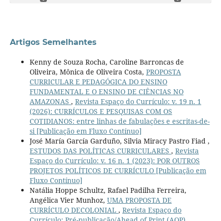
Artigos Semelhantes
Kenny de Souza Rocha, Caroline Barroncas de
Oliveira, Mônica de Oliveira Costa,
PROPOSTA
CURRICULAR E PEDAGÓGICA DO ENSINO
FUNDAMENTAL E O ENSINO DE CIÊNCIAS NO
AMAZONAS
,
Revista Espaço do Currículo: v. 19 n. 1
(2026): CURRÍCULOS E PESQUISAS COM OS
COTIDIANOS: entre linhas de fabulações e escritas-de-
si [Publicação em Fluxo Contínuo]
José María García Garduño, Silvia Miracy Pastro Fiad ,
ESTUDOS DAS POLÍTICAS CURRICULARES
,
Revista
Espaço do Currículo: v. 16 n. 1 (2023): POR OUTROS
PROJETOS POLÍTICOS DE CURRÍCULO [Publicação em
Fluxo Contínuo]
Natália Hoppe Schultz, Rafael Padilha Ferreira,
Angélica Vier Munhoz,
UMA PROPOSTA DE
CURRÍCULO DECOLONIAL
,
Revista Espaço do
Currículo: Pré-publicação/Ahead of Print (AOP)