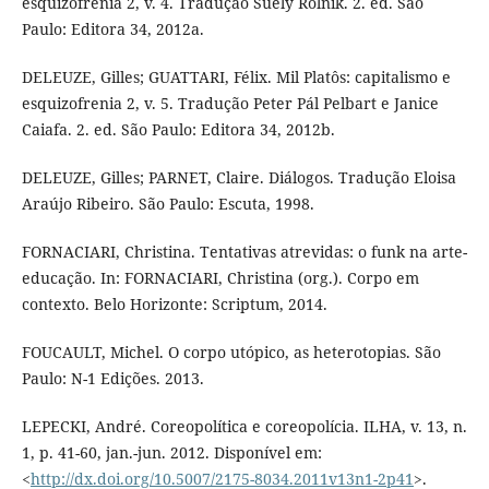
esquizofrenia 2, v. 4. Tradução Suely Rolnik. 2. ed. São
Paulo: Editora 34, 2012a.
DELEUZE, Gilles; GUATTARI, Félix. Mil Platôs: capitalismo e
esquizofrenia 2, v. 5. Tradução Peter Pál Pelbart e Janice
Caiafa. 2. ed. São Paulo: Editora 34, 2012b.
DELEUZE, Gilles; PARNET, Claire. Diálogos. Tradução Eloisa
Araújo Ribeiro. São Paulo: Escuta, 1998.
FORNACIARI, Christina. Tentativas atrevidas: o funk na arte-
educação. In: FORNACIARI, Christina (org.). Corpo em
contexto. Belo Horizonte: Scriptum, 2014.
FOUCAULT, Michel. O corpo utópico, as heterotopias. São
Paulo: N-1 Edições. 2013.
LEPECKI, André. Coreopolítica e coreopolícia. ILHA, v. 13, n.
1, p. 41-60, jan.-jun. 2012. Disponível em:
<
http://dx.doi.org/10.5007/2175-8034.2011v13n1-2p41
>.