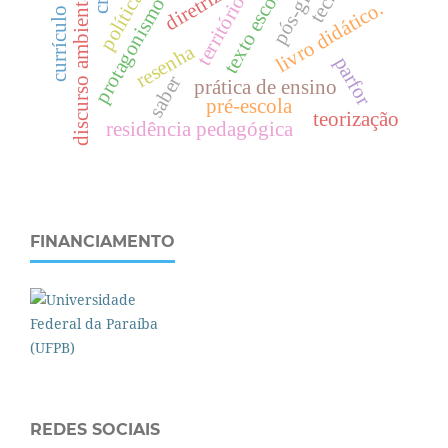
currículo narrativo
protagonismo indígena
texto escolar
discurso ambiental
território
livro didático.
resenha
parfor
saber
prática de ensino
pré-escola
teorização
residência pedagógica
FINANCIAMENTO
REDES SOCIAIS