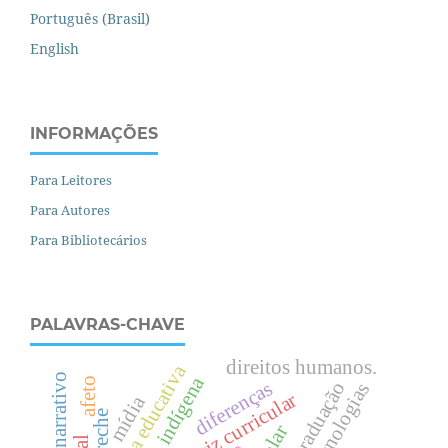
Português (Brasil)
English
INFORMAÇÕES
Para Leitores
Para Autores
Para Bibliotecários
PALAVRAS-CHAVE
direitos humanos.
política educativa
afeto
diferenças
pós-graduação
tecnologias
diretriz curricular
mídia
creche