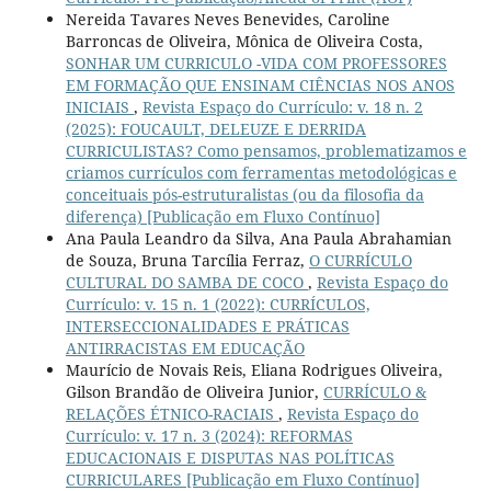
Nereida Tavares Neves Benevides, Caroline
Barroncas de Oliveira, Mônica de Oliveira Costa,
SONHAR UM CURRICULO -VIDA COM PROFESSORES
EM FORMAÇÃO QUE ENSINAM CIÊNCIAS NOS ANOS
INICIAIS
,
Revista Espaço do Currículo: v. 18 n. 2
(2025): FOUCAULT, DELEUZE E DERRIDA
CURRICULISTAS? Como pensamos, problematizamos e
criamos currículos com ferramentas metodológicas e
conceituais pós-estruturalistas (ou da filosofia da
diferença) [Publicação em Fluxo Contínuo]
Ana Paula Leandro da Silva, Ana Paula Abrahamian
de Souza, Bruna Tarcília Ferraz,
O CURRÍCULO
CULTURAL DO SAMBA DE COCO
,
Revista Espaço do
Currículo: v. 15 n. 1 (2022): CURRÍCULOS,
INTERSECCIONALIDADES E PRÁTICAS
ANTIRRACISTAS EM EDUCAÇÃO
Maurício de Novais Reis, Eliana Rodrigues Oliveira,
Gilson Brandão de Oliveira Junior,
CURRÍCULO &
RELAÇÕES ÉTNICO-RACIAIS
,
Revista Espaço do
Currículo: v. 17 n. 3 (2024): REFORMAS
EDUCACIONAIS E DISPUTAS NAS POLÍTICAS
CURRICULARES [Publicação em Fluxo Contínuo]