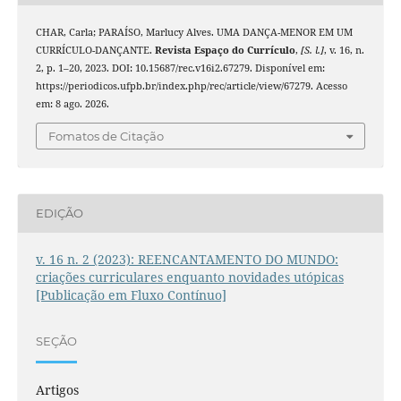
CHAR, Carla; PARAÍSO, Marlucy Alves. UMA DANÇA-MENOR EM UM
CURRÍCULO-DANÇANTE.
Revista Espaço do Currículo
,
[S. l.]
, v. 16, n.
2, p. 1–20, 2023. DOI: 10.15687/rec.v16i2.67279. Disponível em:
https://periodicos.ufpb.br/index.php/rec/article/view/67279. Acesso
em: 8 ago. 2026.
Fomatos de Citação
EDIÇÃO
v. 16 n. 2 (2023): REENCANTAMENTO DO MUNDO:
criações curriculares enquanto novidades utópicas
[Publicação em Fluxo Contínuo]
SEÇÃO
Artigos