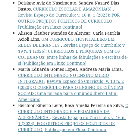
Deisiane Aviz do Nascimento, Sandra Nazaré Dias
Bastos,
CURRÍCULO ESCOLAR E AMAZÔNIA(S)
,
Revista Espaço do Currículo: v. 16 n. 1 (2023): POR
OUTROS PROJETOS POLÍTICOS DE CURRÍCULO
[Publicação em Fluxo Contínuo]
Alisson Clauber Mendes de Alencar, Carla Patrícia
Acioli Lins,
UM CURRÍCULO, HOSPITALEIRO EM
REDES DELIRANTES
,
Revista Espaço do Currículo: v.
19 n. 1 (2026): CURRÍCULOS E PESQUISAS COM OS
COTIDIANOS: entre linhas de fabulações e escritas-de-
si [Publicação em Fluxo Contínuo]
Maria Eduarda Gomes Lopes, Andreza Maria Lima,
CURRÍCULO INTEGRADO NO ENSINO MÉDIO
INTEGRADO
,
Revista Espaço do Currículo: v. 13 n. 2
(2020): O CURRÍCULO PARA O ENSINO DE CIÊNCIAS
SOCIAIS: uma mirada para o mundo Ibero Latin-
Americano
Belchior Ribeiro Leite, Rosa Amélia Pereira da Silva,
O
CURRÍCULO INTEGRADO E A PEDAGOGIA DA
ALTERNÂNCIA
,
Revista Espaço do Currículo: v. 16 n.
1 (2023): POR OUTROS PROJETOS POLÍTICOS DE
CURRÍCULO [Publicação em Fluxo Contínuo]