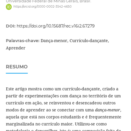
Universidade Federal de Minas Gerais, Brasil.
https://orcid.org/0000-0002-3542-4650
DOI:
https://doi.org/10.15687/rec.v16i2.67279
Dança-menor, Currículo-dançante,
Palavras-chave:
Aprender
RESUMO
Este artigo mostra como um currículo-dançante, criado a
partir de experimentações com dança no território de um
currículo em ação, se reinventou e desencadeou outros
modos de aprender ao se conectar com uma
dança-menor
,
aquela que está nos corpos estudantis e é frequentemente
marginalizada no currículo maior. Utilizou-se como
metodologia o
dançarilhar
, isto é: uma composição feita de