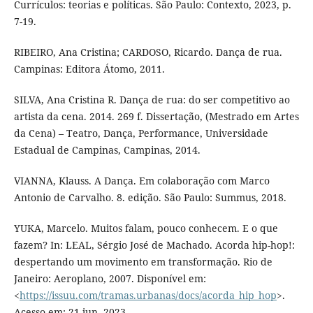
Currículos: teorias e políticas. São Paulo: Contexto, 2023, p.
7-19.
RIBEIRO, Ana Cristina; CARDOSO, Ricardo. Dança de rua.
Campinas: Editora Átomo, 2011.
SILVA, Ana Cristina R. Dança de rua: do ser competitivo ao
artista da cena. 2014. 269 f. Dissertação, (Mestrado em Artes
da Cena) – Teatro, Dança, Performance, Universidade
Estadual de Campinas, Campinas, 2014.
VIANNA, Klauss. A Dança. Em colaboração com Marco
Antonio de Carvalho. 8. edição. São Paulo: Summus, 2018.
YUKA, Marcelo. Muitos falam, pouco conhecem. E o que
fazem? In: LEAL, Sérgio José de Machado. Acorda hip-hop!:
despertando um movimento em transformação. Rio de
Janeiro: Aeroplano, 2007. Disponível em:
<
https://issuu.com/tramas.urbanas/docs/acorda_hip_hop
>.
Acesso em: 21 jun. 2023.