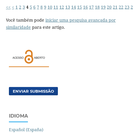
<<
<
1
2
3
4
5
6
7
8
9
10
11
12
13
14
15
16
17
18
19
20
21
22
23
2
Você também pode
iniciar uma pesquisa avançada por
similaridade
para este artigo.
ENVIAR SUBMISSÃO
IDIOMA
Español (España)