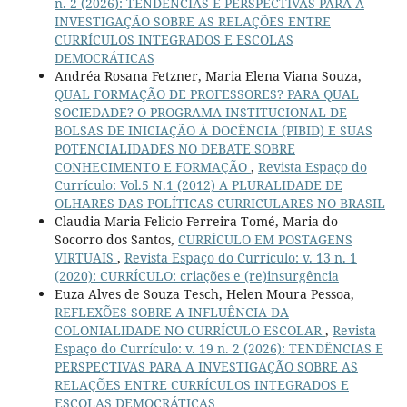
n. 2 (2026): TENDÊNCIAS E PERSPECTIVAS PARA A
INVESTIGAÇÃO SOBRE AS RELAÇÕES ENTRE
CURRÍCULOS INTEGRADOS E ESCOLAS
DEMOCRÁTICAS
Andréa Rosana Fetzner, Maria Elena Viana Souza,
QUAL FORMAÇÃO DE PROFESSORES? PARA QUAL
SOCIEDADE? O PROGRAMA INSTITUCIONAL DE
BOLSAS DE INICIAÇÃO À DOCÊNCIA (PIBID) E SUAS
POTENCIALIDADES NO DEBATE SOBRE
CONHECIMENTO E FORMAÇÃO
,
Revista Espaço do
Currículo: Vol.5 N.1 (2012) A PLURALIDADE DE
OLHARES DAS POLÍTICAS CURRICULARES NO BRASIL
Claudia Maria Felicio Ferreira Tomé, Maria do
Socorro dos Santos,
CURRÍCULO EM POSTAGENS
VIRTUAIS
,
Revista Espaço do Currículo: v. 13 n. 1
(2020): CURRÍCULO: criações e (re)insurgência
Euza Alves de Souza Tesch, Helen Moura Pessoa,
REFLEXÕES SOBRE A INFLUÊNCIA DA
COLONIALIDADE NO CURRÍCULO ESCOLAR
,
Revista
Espaço do Currículo: v. 19 n. 2 (2026): TENDÊNCIAS E
PERSPECTIVAS PARA A INVESTIGAÇÃO SOBRE AS
RELAÇÕES ENTRE CURRÍCULOS INTEGRADOS E
ESCOLAS DEMOCRÁTICAS