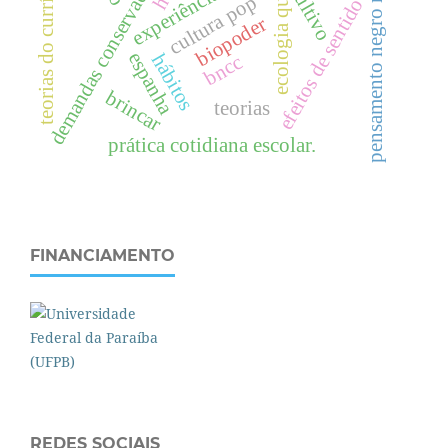
pensamento negro radical
demandas conservadoras
teorias do currículo
ecologia queer
experiência.
cultivo
cultura pop
efeitos de sentido
biopoder
espanha
hábitos
bncc
brincar
teorias
prática cotidiana escolar.
FINANCIAMENTO
REDES SOCIAIS