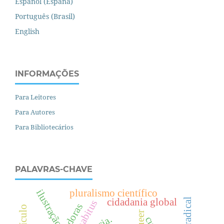
Español (España)
Português (Brasil)
English
INFORMAÇÕES
Para Leitores
Para Autores
Para Bibliotecários
PALAVRAS-CHAVE
pluralismo científico
ilustração
cidadania global
habitus