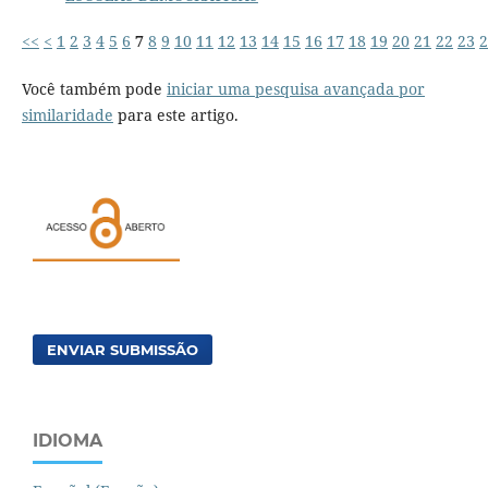
<<
<
1
2
3
4
5
6
7
8
9
10
11
12
13
14
15
16
17
18
19
20
21
22
23
2
Você também pode
iniciar uma pesquisa avançada por
similaridade
para este artigo.
ENVIAR SUBMISSÃO
IDIOMA