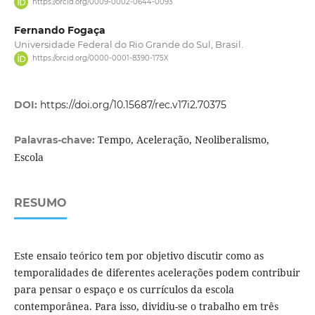
https://orcid.org/0009-0002-0644-0093
Fernando Fogaça
Universidade Federal do Rio Grande do Sul, Brasil.
https://orcid.org/0000-0001-8390-175X
DOI:
https://doi.org/10.15687/rec.v17i2.70375
Tempo, Aceleração, Neoliberalismo,
Palavras-chave:
Escola
RESUMO
Este ensaio teórico tem por objetivo discutir como as
temporalidades de diferentes acelerações podem contribuir
para pensar o espaço e os currículos da escola
contemporânea. Para isso, dividiu-se o trabalho em três