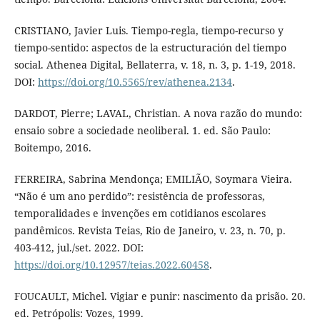
CRISTIANO, Javier Luis. Tiempo-regla, tiempo-recurso y
tiempo-sentido: aspectos de la estructuración del tiempo
social. Athenea Digital, Bellaterra, v. 18, n. 3, p. 1-19, 2018.
DOI:
https://doi.org/10.5565/rev/athenea.2134
.
DARDOT, Pierre; LAVAL, Christian. A nova razão do mundo:
ensaio sobre a sociedade neoliberal. 1. ed. São Paulo:
Boitempo, 2016.
FERREIRA, Sabrina Mendonça; EMILIÃO, Soymara Vieira.
“Não é um ano perdido”: resistência de professoras,
temporalidades e invenções em cotidianos escolares
pandêmicos. Revista Teias, Rio de Janeiro, v. 23, n. 70, p.
403-412, jul./set. 2022. DOI:
https://doi.org/10.12957/teias.2022.60458
.
FOUCAULT, Michel. Vigiar e punir: nascimento da prisão. 20.
ed. Petrópolis: Vozes, 1999.