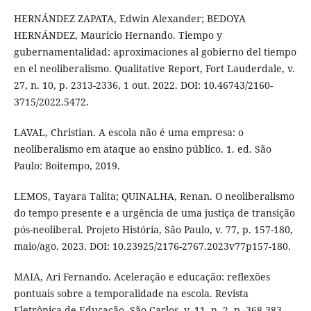
HERNÁNDEZ ZAPATA, Edwin Alexander; BEDOYA
HERNÁNDEZ, Mauricio Hernando. Tiempo y
gubernamentalidad: aproximaciones al gobierno del tiempo
en el neoliberalismo. Qualitative Report, Fort Lauderdale, v.
27, n. 10, p. 2313-2336, 1 out. 2022. DOI: 10.46743/2160-
3715/2022.5472.
LAVAL, Christian. A escola não é uma empresa: o
neoliberalismo em ataque ao ensino público. 1. ed. São
Paulo: Boitempo, 2019.
LEMOS, Tayara Talita; QUINALHA, Renan. O neoliberalismo
do tempo presente e a urgência de uma justiça de transição
pós-neoliberal. Projeto História, São Paulo, v. 77, p. 157-180,
maio/ago. 2023. DOI: 10.23925/2176-2767.2023v77p157-180.
MAIA, Ari Fernando. Aceleração e educação: reflexões
pontuais sobre a temporalidade na escola. Revista
Eletrônica de Educação, São Carlos, v. 11, n. 2, p. 368-383,