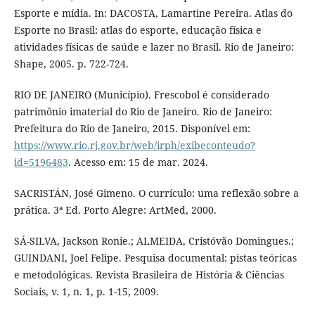
Esporte e mídia. In: DACOSTA, Lamartine Pereira. Atlas do
Esporte no Brasil: atlas do esporte, educação física e
atividades físicas de saúde e lazer no Brasil. Rio de Janeiro:
Shape, 2005. p. 722-724.
RIO DE JANEIRO (Município). Frescobol é considerado
patrimônio imaterial do Rio de Janeiro. Rio de Janeiro:
Prefeitura do Rio de Janeiro, 2015. Disponível em:
https://www.rio.rj.gov.br/web/irph/exibeconteudo?
id=5196483
. Acesso em: 15 de mar. 2024.
SACRISTÁN, José Gimeno. O currículo: uma reflexão sobre a
prática. 3ª Ed. Porto Alegre: ArtMed, 2000.
SÁ-SILVA, Jackson Ronie.; ALMEIDA, Cristóvão Domingues.;
GUINDANI, Joel Felipe. Pesquisa documental: pistas teóricas
e metodológicas. Revista Brasileira de História & Ciências
Sociais, v. 1, n. 1, p. 1-15, 2009.