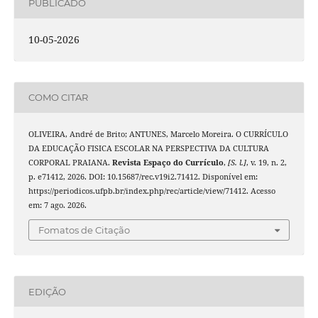
PUBLICADO
10-05-2026
COMO CITAR
OLIVEIRA, André de Brito; ANTUNES, Marcelo Moreira. O CURRÍCULO
DA EDUCAÇÃO FISICA ESCOLAR NA PERSPECTIVA DA CULTURA
CORPORAL PRAIANA.
Revista Espaço do Currículo
,
[S. l.]
, v. 19, n. 2,
p. e71412, 2026. DOI: 10.15687/rec.v19i2.71412. Disponível em:
https://periodicos.ufpb.br/index.php/rec/article/view/71412. Acesso
em: 7 ago. 2026.
Fomatos de Citação
EDIÇÃO