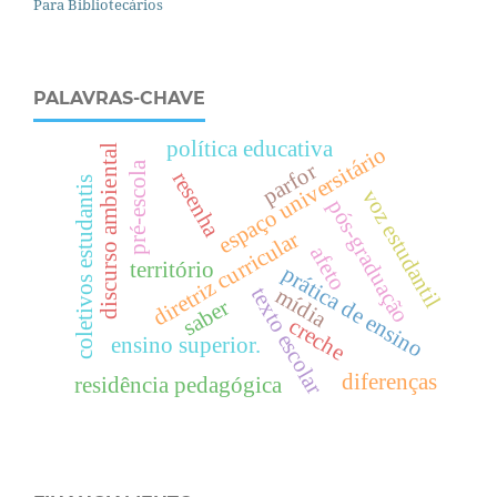
Para Bibliotecários
PALAVRAS-CHAVE
política educativa
espaço universitário
discurso ambiental
parfor
pré-escola
resenha
coletivos estudantis
voz estudantil
pós-graduação
diretriz curricular
afeto
território
prática de ensino
texto escolar
mídia
saber
creche
ensino superior.
diferenças
residência pedagógica