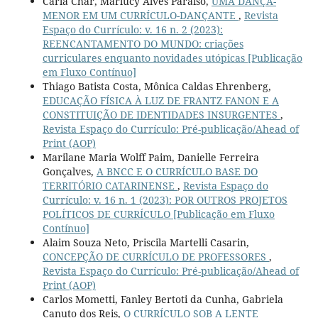
Carla Char, Marlucy Alves Paraíso,
UMA DANÇA-
MENOR EM UM CURRÍCULO-DANÇANTE
,
Revista
Espaço do Currículo: v. 16 n. 2 (2023):
REENCANTAMENTO DO MUNDO: criações
curriculares enquanto novidades utópicas [Publicação
em Fluxo Contínuo]
Thiago Batista Costa, Mônica Caldas Ehrenberg,
EDUCAÇÃO FÍSICA À LUZ DE FRANTZ FANON E A
CONSTITUIÇÃO DE IDENTIDADES INSURGENTES
,
Revista Espaço do Currículo: Pré-publicação/Ahead of
Print (AOP)
Marilane Maria Wolff Paim, Danielle Ferreira
Gonçalves,
A BNCC E O CURRÍCULO BASE DO
TERRITÓRIO CATARINENSE
,
Revista Espaço do
Currículo: v. 16 n. 1 (2023): POR OUTROS PROJETOS
POLÍTICOS DE CURRÍCULO [Publicação em Fluxo
Contínuo]
Alaim Souza Neto, Priscila Martelli Casarin,
CONCEPÇÃO DE CURRÍCULO DE PROFESSORES
,
Revista Espaço do Currículo: Pré-publicação/Ahead of
Print (AOP)
Carlos Mometti, Fanley Bertoti da Cunha, Gabriela
Canuto dos Reis,
O CURRÍCULO SOB A LENTE