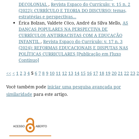
DECOLONIAL
,
Revista Espaço do Currículo: v. 15 n. 2
(2022): CURRÍCULO E TEORIA DO DISCURSO: temas,
estratégias e perspectivas...
Érica Bolzan, Valdete Côco, André da Silva Mello,
AS
DANÇAS POPULARES NA PERSPECTIVA DE
CURRÍCULOS ANTIRRACISTAS COM A EDUCAÇÃO
INFANTIL
,
Revista Espaço do Currículo: v. 17 n. 3
(2024): REFORMAS EDUCACIONAIS E DISPUTAS NAS
POLÍTICAS CURRICULARES [Publicação em Fluxo
Contínuo]
<<
<
1
2
3
4
5
6
7
8
9
10
11
12
13
14
15
16
17
18
19
20
21
22
23
2
Você também pode
iniciar uma pesquisa avançada por
similaridade
para este artigo.