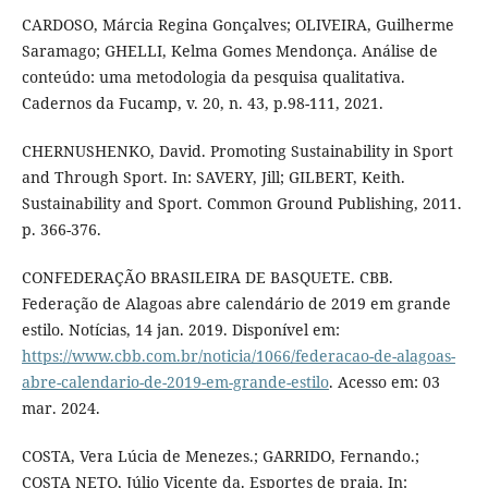
CARDOSO, Márcia Regina Gonçalves; OLIVEIRA, Guilherme
Saramago; GHELLI, Kelma Gomes Mendonça. Análise de
conteúdo: uma metodologia da pesquisa qualitativa.
Cadernos da Fucamp, v. 20, n. 43, p.98-111, 2021.
CHERNUSHENKO, David. Promoting Sustainability in Sport
and Through Sport. In: SAVERY, Jill; GILBERT, Keith.
Sustainability and Sport. Common Ground Publishing, 2011.
p. 366-376.
CONFEDERAÇÃO BRASILEIRA DE BASQUETE. CBB.
Federação de Alagoas abre calendário de 2019 em grande
estilo. Notícias, 14 jan. 2019. Disponível em:
https://www.cbb.com.br/noticia/1066/federacao-de-alagoas-
abre-calendario-de-2019-em-grande-estilo
. Acesso em: 03
mar. 2024.
COSTA, Vera Lúcia de Menezes.; GARRIDO, Fernando.;
COSTA NETO, Júlio Vicente da. Esportes de praia. In: