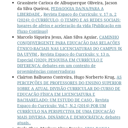
Grassinete Carioca de Albuquerque Oliveira, Jacson
da Silva Queiroz,
PEDAGOGIA DA/NA/PARA A
LIBERDADE
,
Revista Espaço do Currículo: v. 17 n. 2
(2024): O CURRÍCULO, O TEMPO E AS REDES SOCIAIS:
lugares de afetos e aceleração da vida [Publicação em
Fluxo Contínuo]
Marcelo Siqueira Jesus, Alan Silva Aguiar,
CAMINHO
CON(DI)VERGENTE PARA EDUCAÇÃO DAS RELAÇÕES
ÉTNICO-RACIAIS NAS LICENCIATURAS DO CAMPUS JK
DA UFVJM
,
Revista Espaço do Currículo: v. 13 n.
Especial (2020): PESQUISA EM CURRÍCULO E
DIFERENÇA: debates em um contexto de
proeminências conservadoras
Clairton Balbueno Contreira, Hugo Norberto Krug,
AS
PERCEPÇÕES DE PROFESSORES DO ENSINO SUPERIOR
SOBRE A ATUAL DIVISÃO CURRICULAR DO CURSO DE
EDUCAÇÃO FÍSICA EM LICENCIATURA E
BACHARELADO: UM ESTUDO DE CASO
,
Revista
Espaço do Currículo: Vol.7, N.2 (2014) POR UM
CURRÍCULO NA PERSPECTIVA DE UMA EDUCAÇÃO
MAIS DIVERSA, DINÂMICA E DEMOCRÁTICA: debates
atuais..