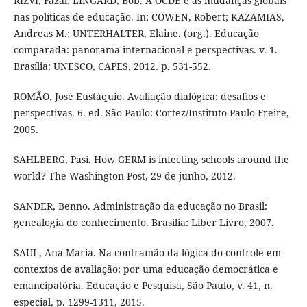
RIZVI, Fazal; LINGARD, Bob. A OCDE e as mudanças globais
nas políticas de educação. In: COWEN, Robert; KAZAMIAS,
Andreas M.; UNTERHALTER, Elaine. (org.). Educação
comparada: panorama internacional e perspectivas. v. 1.
Brasília: UNESCO, CAPES, 2012. p. 531-552.
ROMÃO, José Eustáquio. Avaliação dialógica: desafios e
perspectivas. 6. ed. São Paulo: Cortez/Instituto Paulo Freire,
2005.
SAHLBERG, Pasi. How GERM is infecting schools around the
world? The Washington Post, 29 de junho, 2012.
SANDER, Benno. Administração da educação no Brasil:
genealogia do conhecimento. Brasília: Liber Livro, 2007.
SAUL, Ana Maria. Na contramão da lógica do controle em
contextos de avaliação: por uma educação democrática e
emancipatória. Educação e Pesquisa, São Paulo, v. 41, n.
especial, p. 1299-1311, 2015.