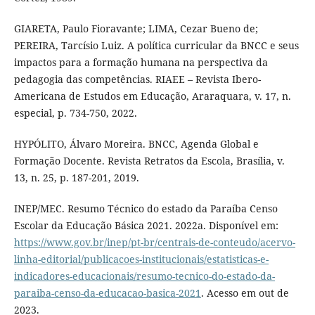
GIARETA, Paulo Fioravante; LIMA, Cezar Bueno de;
PEREIRA, Tarcísio Luiz. A política curricular da BNCC e seus
impactos para a formação humana na perspectiva da
pedagogia das competências. RIAEE – Revista Ibero-
Americana de Estudos em Educação, Araraquara, v. 17, n.
especial, p. 734-750, 2022.
HYPÓLITO, Álvaro Moreira. BNCC, Agenda Global e
Formação Docente. Revista Retratos da Escola, Brasília, v.
13, n. 25, p. 187-201, 2019.
INEP/MEC. Resumo Técnico do estado da Paraíba Censo
Escolar da Educação Básica 2021. 2022a. Disponível em:
https://www.gov.br/inep/pt-br/centrais-de-conteudo/acervo-
linha-editorial/publicacoes-institucionais/estatisticas-e-
indicadores-educacionais/resumo-tecnico-do-estado-da-
paraiba-censo-da-educacao-basica-2021
. Acesso em out de
2023.