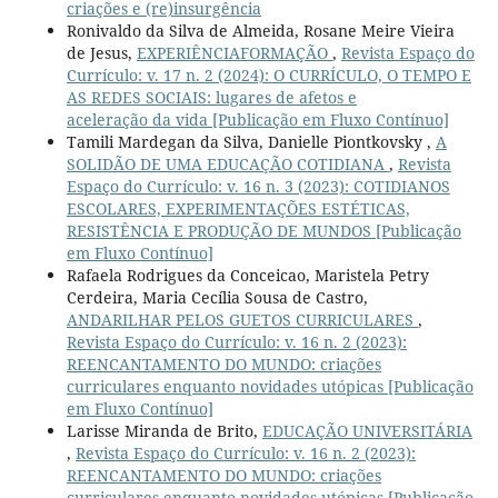
criações e (re)insurgência
Ronivaldo da Silva de Almeida, Rosane Meire Vieira
de Jesus,
EXPERIÊNCIAFORMAÇÃO
,
Revista Espaço do
Currículo: v. 17 n. 2 (2024): O CURRÍCULO, O TEMPO E
AS REDES SOCIAIS: lugares de afetos e
aceleração da vida [Publicação em Fluxo Contínuo]
Tamili Mardegan da Silva, Danielle Piontkovsky ,
A
SOLIDÃO DE UMA EDUCAÇÃO COTIDIANA
,
Revista
Espaço do Currículo: v. 16 n. 3 (2023): COTIDIANOS
ESCOLARES, EXPERIMENTAÇÕES ESTÉTICAS,
RESISTÊNCIA E PRODUÇÃO DE MUNDOS [Publicação
em Fluxo Contínuo]
Rafaela Rodrigues da Conceicao, Maristela Petry
Cerdeira, Maria Cecília Sousa de Castro,
ANDARILHAR PELOS GUETOS CURRICULARES
,
Revista Espaço do Currículo: v. 16 n. 2 (2023):
REENCANTAMENTO DO MUNDO: criações
curriculares enquanto novidades utópicas [Publicação
em Fluxo Contínuo]
Larisse Miranda de Brito,
EDUCAÇÃO UNIVERSITÁRIA
,
Revista Espaço do Currículo: v. 16 n. 2 (2023):
REENCANTAMENTO DO MUNDO: criações
curriculares enquanto novidades utópicas [Publicação