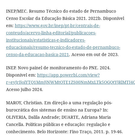
INEP/MEC. Resumo Técnico do estado de Pernambuco
Censo Escolar da Educação Básica 2021. 2022b. Disponível
em:
https://www.gov.br/inep/pt-br/centrais-de-
conteudo/acervo-linha-editorial/publicacoes-
institucionais/estatisticas-e-indicadores-
educacionais/resumo-tecnico-do-estado-de-pernambuco-
censo-da-educacao-basica-2021
. Acesso em out de 2023.
INEP. Novo painel de monitoramento do PNE. 2024.
Disponível em:
https://app.powerbi.com/view?
r=eyJrIjoiYTQ1MmJjNWMtOTE1ZS00NmMxLTk5OGQtYjRlMTI
Acesso julho 2024.
MAROY, Christian. Em direção a uma regulação pós-
burocrática dos sistemas de ensino na Europa? In:
OLIVERIA, Dalila Andrade; DUARTE, Adriana Maria
Cancella. Políticas públicas e educação: regulação e
conhecimento. Belo Horizonte: Fino Traço, 2011. p. 19-46.