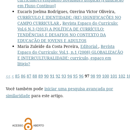
em Fluxo Contínuo]
Eucaris Joelma Rodrigues, Ozerina Victor Oliveira,
CURRÍCULO E IDENTIDADE: (RE) SIGNIFICAÇÕES NO
CAMPO CURRICULAR
,
Revista Espaço do Currículo:
Vol.6 N.3 (2013) A POLÍTICA DE CURRÍCULO:
TENDÊNCIAS E DESAFIOS NO CONTEXTO DA
EDUCAÇÃO DE JOVENS E ADULTOS
Maria Zuleide da Costa Pereira,
Editorial
,
Revista
Espaço do Currículo: Vol.1, n.1 (2008) GLOBALIZAÇÃO
E INTERCULTURALIDADE: currículo, espaço em
litígio?
<<
<
85
86
87
88
89
90
91
92
93
94
95
96
97
98
99
100
101
102
1
Você também pode
iniciar uma pesquisa avançada por
similaridade
para este artigo.