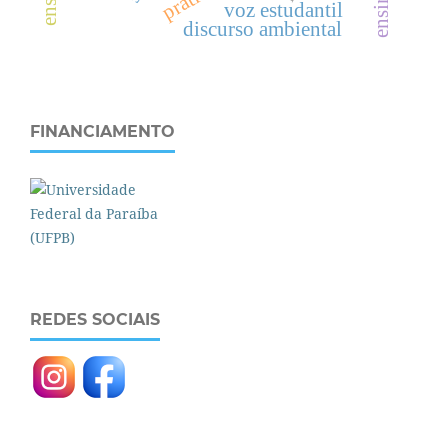
e
n
s
i
n
o
s
u
p
e
r
i
o
r
voz estudantil
discurso ambiental
FINANCIAMENTO
REDES SOCIAIS