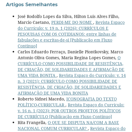
Artigos Semelhantes
José Rodolfo Lopes da Silva, Hilton Luis Alves Filho,
Marcio Caetano,
PERDI-ME DO NOME
,
Revista Espaço
do Currículo: v. 19 n. 1 (2026): CURRÍCULOS E
PESQUISAS COM OS COTIDIANOS: entre linhas de
fabulações e escritas-de-si [Publicação em Fluxo
Contínuo]
Carlos Eduardo Ferraço, Danielle Piontkovsky, Marco
Antonio Oliva Gomes, Maria Regina Lopes Gomes,
O
CURRÍCULO COMO POSSIBILIDADE DE RESISTÊNCIA,
DE CRIAÇÃO, DE SOLIDARIEDADES E AFIRMAÇÃO DE
UMA VIDA BONITA
,
Revista Espaço do Currículo: v. 14
n. 3 (2021): CURRÍCULO COMO POSSIBILIDADE DE
RESISTÊNCIA, DE CRIAÇÃO, DE SOLIDARIEDADES E
AFIRMAÇÃO DE UMA VIDA BONITA
Roberto Sidnei Macedo,
ICONOGRAFIA DO TEXTO
POLÍTICO-CURRICULAR
,
Revista Espaço do Currículo:
v. 16 n. 1 (2023): POR OUTROS PROJETOS POLÍTICOS
DE CURRÍCULO [Publicação em Fluxo Contínuo]
Rita Frangella,
O QUE SE DISPUTA NA/COM A BASE
NACIONAL COMUM CURRICULAR?
,
Revista Espaço do