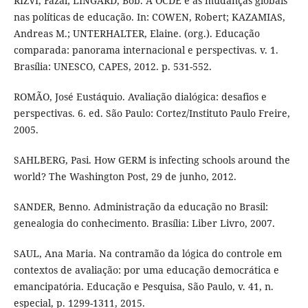
RIZVI, Fazal; LINGARD, Bob. A OCDE e as mudanças globais
nas políticas de educação. In: COWEN, Robert; KAZAMIAS,
Andreas M.; UNTERHALTER, Elaine. (org.). Educação
comparada: panorama internacional e perspectivas. v. 1.
Brasília: UNESCO, CAPES, 2012. p. 531-552.
ROMÃO, José Eustáquio. Avaliação dialógica: desafios e
perspectivas. 6. ed. São Paulo: Cortez/Instituto Paulo Freire,
2005.
SAHLBERG, Pasi. How GERM is infecting schools around the
world? The Washington Post, 29 de junho, 2012.
SANDER, Benno. Administração da educação no Brasil:
genealogia do conhecimento. Brasília: Liber Livro, 2007.
SAUL, Ana Maria. Na contramão da lógica do controle em
contextos de avaliação: por uma educação democrática e
emancipatória. Educação e Pesquisa, São Paulo, v. 41, n.
especial, p. 1299-1311, 2015.