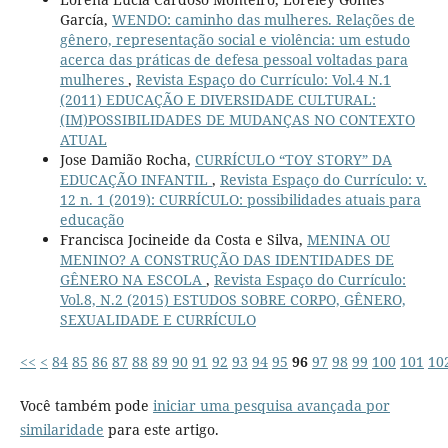
García,
WENDO: caminho das mulheres. Relações de
gênero, representação social e violência: um estudo
acerca das práticas de defesa pessoal voltadas para
mulheres
,
Revista Espaço do Currículo: Vol.4 N.1
(2011) EDUCAÇÃO E DIVERSIDADE CULTURAL:
(IM)POSSIBILIDADES DE MUDANÇAS NO CONTEXTO
ATUAL
Jose Damião Rocha,
CURRÍCULO “TOY STORY” DA
EDUCAÇÃO INFANTIL
,
Revista Espaço do Currículo: v.
12 n. 1 (2019): CURRÍCULO: possibilidades atuais para
educação
Francisca Jocineide da Costa e Silva,
MENINA OU
MENINO? A CONSTRUÇÃO DAS IDENTIDADES DE
GÊNERO NA ESCOLA
,
Revista Espaço do Currículo:
Vol.8, N.2 (2015) ESTUDOS SOBRE CORPO, GÊNERO,
SEXUALIDADE E CURRÍCULO
<<
<
84
85
86
87
88
89
90
91
92
93
94
95
96
97
98
99
100
101
10
Você também pode
iniciar uma pesquisa avançada por
similaridade
para este artigo.