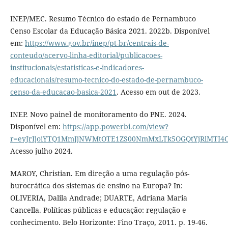
INEP/MEC. Resumo Técnico do estado de Pernambuco
Censo Escolar da Educação Básica 2021. 2022b. Disponível
em:
https://www.gov.br/inep/pt-br/centrais-de-
conteudo/acervo-linha-editorial/publicacoes-
institucionais/estatisticas-e-indicadores-
educacionais/resumo-tecnico-do-estado-de-pernambuco-
censo-da-educacao-basica-2021
. Acesso em out de 2023.
INEP. Novo painel de monitoramento do PNE. 2024.
Disponível em:
https://app.powerbi.com/view?
r=eyJrIjoiYTQ1MmJjNWMtOTE1ZS00NmMxLTk5OGQtYjRlMTI
Acesso julho 2024.
MAROY, Christian. Em direção a uma regulação pós-
burocrática dos sistemas de ensino na Europa? In:
OLIVERIA, Dalila Andrade; DUARTE, Adriana Maria
Cancella. Políticas públicas e educação: regulação e
conhecimento. Belo Horizonte: Fino Traço, 2011. p. 19-46.