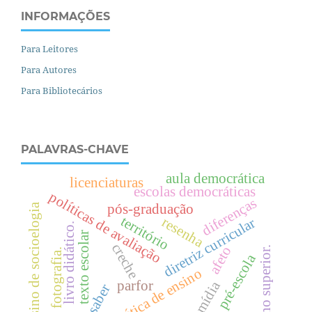
INFORMAÇÕES
Para Leitores
Para Autores
Para Bibliotecários
PALAVRAS-CHAVE
aula democrática
licenciaturas
escolas democráticas
políticas de avaliação
diferenças
pós-graduação
ensino de socioelogia
território
resenha
diretriz curricular
livro didático.
texto escolar
creche
afeto
.
fotografia.
pré-escola
prática de ensino
parfor
mídia
saber