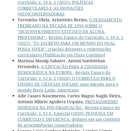
Currículo: v. 14 n. 1 (2021): POLÍTICAS
CURRICULARES E AS INOVAÇÕES
(NEO)CONSERVADORAS
Teresinha Vilela, Aristóteles Berino,
O PENSAMENTO
FREIREANO NA DÉCADA DE 1950 SOBRE O
“DESENVOLVIMENTO ESTÉTICO DA ALUNA-
PROFESSORA”
,
Revista Espaço do Currículo: v. 18 n. 1
(2025): "EU ESCREVO PARA UM MUNDO NO QUAL
POSSA VIVER": criações docentes e reinvenções
curriculares [Publicação em Fluxo Contínuo]
Mariona Massip Sabater, Antoni Santisteban
Fernández,
A EDUCAÇÃO PARA A CIDADANIA
DEMOCRÁTICA NA EUROPA
,
Revista Espaço do
Currículo: v. 13 n. 2 (2020): O CURRÍCULO PARA O
ENSINO DE CIÊNCIAS SOCIAIS: uma mirada para o
mundo Ibero Latin- Americano
Adir Casaro Nascimento, Carlos Magno Naglis Vieira,
Antônio Hilário Aguilera Urquiza,
PROTAGONISMO
INDÍGENA NA PÓS-GRADUAÇÃO
,
Revista Espaço do
Currículo: v. 13 n. Especial (2020): PESQUISA EM
CURRÍCULO E DIFERENÇA: debates em um contexto
de proeminências conservadoras
Lorena Lúcia Cardoso Monteiro, Loreley Gomes