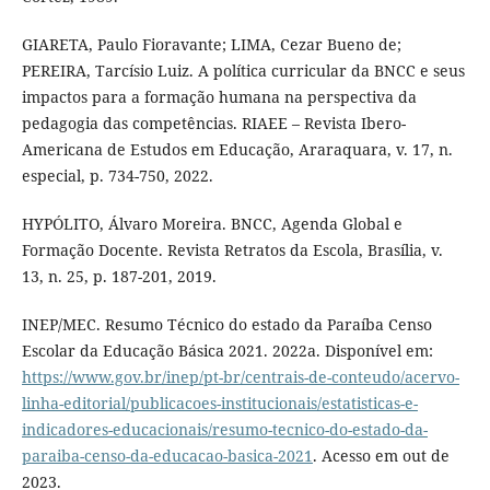
GIARETA, Paulo Fioravante; LIMA, Cezar Bueno de;
PEREIRA, Tarcísio Luiz. A política curricular da BNCC e seus
impactos para a formação humana na perspectiva da
pedagogia das competências. RIAEE – Revista Ibero-
Americana de Estudos em Educação, Araraquara, v. 17, n.
especial, p. 734-750, 2022.
HYPÓLITO, Álvaro Moreira. BNCC, Agenda Global e
Formação Docente. Revista Retratos da Escola, Brasília, v.
13, n. 25, p. 187-201, 2019.
INEP/MEC. Resumo Técnico do estado da Paraíba Censo
Escolar da Educação Básica 2021. 2022a. Disponível em:
https://www.gov.br/inep/pt-br/centrais-de-conteudo/acervo-
linha-editorial/publicacoes-institucionais/estatisticas-e-
indicadores-educacionais/resumo-tecnico-do-estado-da-
paraiba-censo-da-educacao-basica-2021
. Acesso em out de
2023.