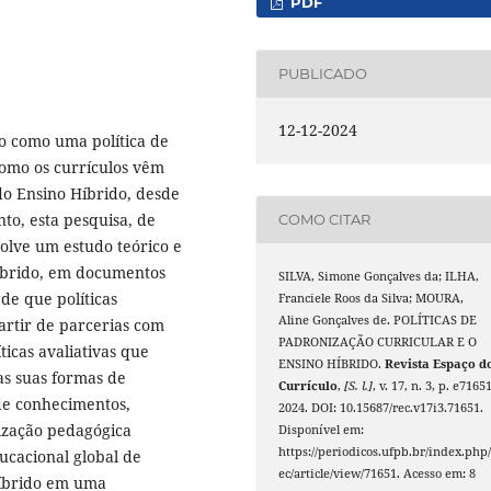
PDF
PUBLICADO
12-12-2024
o como uma política de
como os currículos vêm
 do Ensino Híbrido, desde
to, esta pesquisa, de
COMO CITAR
olve um estudo teórico e
íbrido, em documentos
SILVA, Simone Gonçalves da; ILHA,
de que políticas
Franciele Roos da Silva; MOURA,
Aline Gonçalves de. POLÍTICAS DE
artir de parcerias com
PADRONIZAÇÃO CURRICULAR E O
íticas avaliativas que
ENSINO HÍBRIDO.
Revista Espaço d
as suas formas de
Currículo
,
[S. l.]
, v. 17, n. 3, p. e71651
sde conhecimentos,
2024. DOI: 10.15687/rec.v17i3.71651.
ização pedagógica
Disponível em:
https://periodicos.ufpb.br/index.php/
ucacional global de
ec/article/view/71651. Acesso em: 8
Híbrido em uma