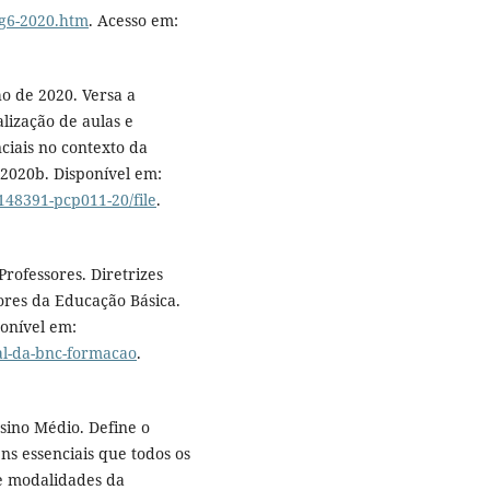
lg6-2020.htm
. Acesso em:
o de 2020. Versa a
lização de aulas e
ciais no contexto da
 2020b. Disponível em:
148391-pcp011-20/file
.
ofessores. Diretrizes
ores da Educação Básica.
ponível em:
al-da-bnc-formacao
.
ino Médio. Define o
ns essenciais que todos os
e modalidades da