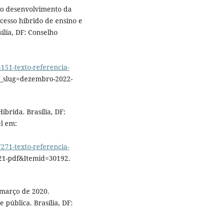
 o desenvolvimento da
ocesso híbrido de ensino e
ília, DF: Conselho
1-texto-referencia-
_slug=dezembro-2022-
brida. Brasília, DF:
l em:
1-texto-referencia-
21-pdf&Itemid=30192.
 março de 2020.
pública. Brasília, DF: