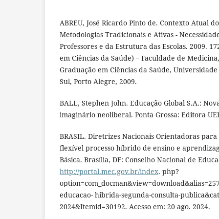
ABREU, José Ricardo Pinto de. Contexto Atual d
Metodologias Tradicionais e Ativas - Necessidad
Professores e da Estrutura das Escolas. 2009. 17
em Ciências da Saúde) – Faculdade de Medicina
Graduação em Ciências da Saúde, Universidade
Sul, Porto Alegre, 2009.
BALL, Stephen John. Educação Global S.A.: Novas
imaginário neoliberal. Ponta Grossa: Editora UE
BRASIL. Diretrizes Nacionais Orientadoras para
flexível processo híbrido de ensino e aprendiz
Básica. Brasília, DF: Conselho Nacional de Educa
http://portal.mec.gov.br/index
. php?
option=com_docman&view=download&alias=25768
educacao- hibrida-segunda-consulta-publica&ca
2024&Itemid=30192. Acesso em: 20 ago. 2024.