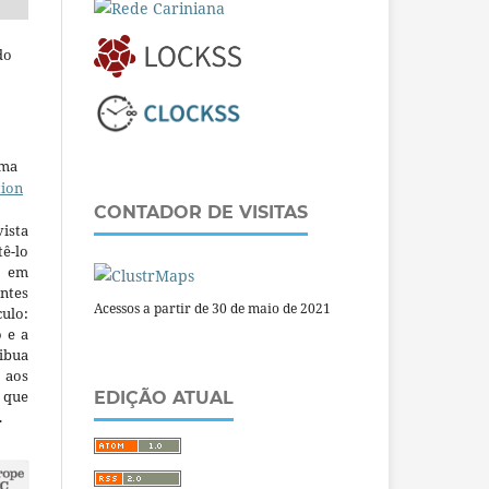
do
uma
tion
CONTADOR DE VISITAS
ista
ê-lo
m em
ntes
Acessos a partir de 30 de maio de 2021
culo:
o e a
ibua
 aos
a que
EDIÇÃO ATUAL
.