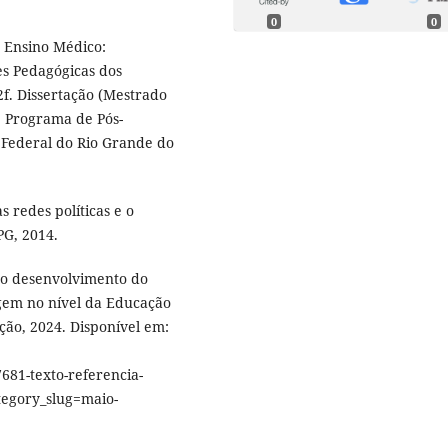
0
0
o Ensino Médico:
es Pedagógicas dos
2f. Dissertação (Mestrado
, Programa de Pós-
 Federal do Rio Grande do
 redes políticas e o
PG, 2014.
 o desenvolvimento do
agem no nível da Educação
ção, 2024. Disponível em:
1-texto-referencia-
tegory_slug=maio-