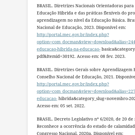
BRASIL. Diretrizes Nacionais Orientadoras para
Educação Híbrida e das práticas flexíveis do pr
aprendizagem no nível da Educação Básica. Bras
Nacional de Educação, 2023. Disponível em:
http://portal.mec.gov.br/index.php?
option=com_docman&view=download&alias=24415
educacao-hibrida-na-educacao-
basica&category
pdf&Itemid=30192. Acesso em: 08 fev. 2023.
BRASIL. Diretrizes Gerais sobre Aprendizagem Hí
Conselho Nacional de Educação, 2021. Disponíve
http://portal.mec.gov.br/index.php?
option=com_docman&view=download&alias=22727
educacao-
hibrida&category_slug=novembro-20
Acesso em: 05 set. 2022.
BRASIL. Decreto Legislativo nº 6/2020, de 20 de
Reconhece a ocorrência do estado de calamidade 
Congresso Nacional, 2020a. Disponível em: