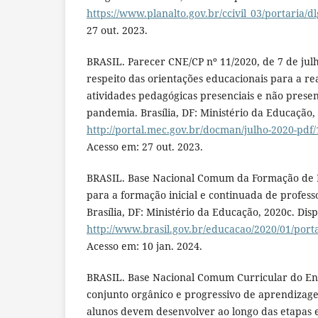
https://www.planalto.gov.br/ccivil_03/portaria/d
27 out. 2023.
BRASIL. Parecer CNE/CP nº 11/2020, de 7 de julh
respeito das orientações educacionais para a rea
atividades pedagógicas presenciais e não presen
pandemia. Brasília, DF: Ministério da Educação,
http://portal.mec.gov.br/docman/julho-2020-pdf/
Acesso em: 27 out. 2023.
BRASIL. Base Nacional Comum da Formação de Pr
para a formação inicial e continuada de profess
Brasília, DF: Ministério da Educação, 2020c. Dis
http://www.brasil.gov.br/educacao/2020/01/port
Acesso em: 10 jan. 2024.
BRASIL. Base Nacional Comum Curricular do Ens
conjunto orgânico e progressivo de aprendizage
alunos devem desenvolver ao longo das etapas 