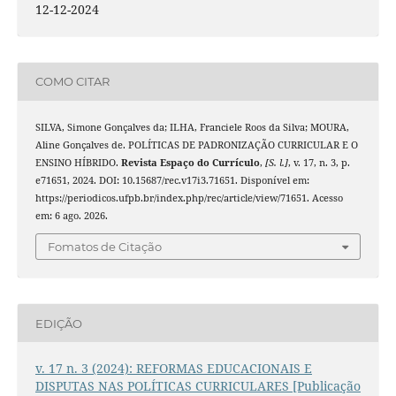
12-12-2024
COMO CITAR
SILVA, Simone Gonçalves da; ILHA, Franciele Roos da Silva; MOURA,
Aline Gonçalves de. POLÍTICAS DE PADRONIZAÇÃO CURRICULAR E O
ENSINO HÍBRIDO.
Revista Espaço do Currículo
,
[S. l.]
, v. 17, n. 3, p.
e71651, 2024. DOI: 10.15687/rec.v17i3.71651. Disponível em:
https://periodicos.ufpb.br/index.php/rec/article/view/71651. Acesso
em: 6 ago. 2026.
Fomatos de Citação
EDIÇÃO
v. 17 n. 3 (2024): REFORMAS EDUCACIONAIS E
DISPUTAS NAS POLÍTICAS CURRICULARES [Publicação