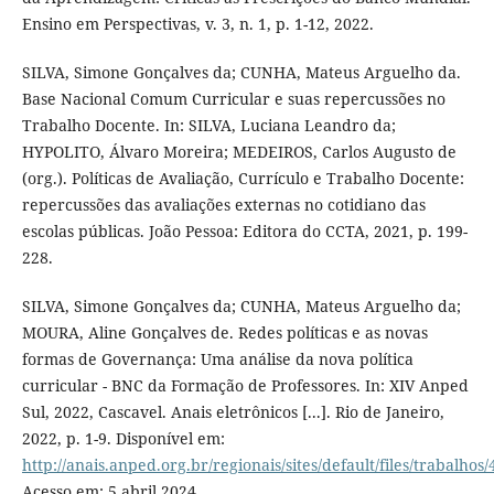
Ensino em Perspectivas, v. 3, n. 1, p. 1-12, 2022.
SILVA, Simone Gonçalves da; CUNHA, Mateus Arguelho da.
Base Nacional Comum Curricular e suas repercussões no
Trabalho Docente. In: SILVA, Luciana Leandro da;
HYPOLITO, Álvaro Moreira; MEDEIROS, Carlos Augusto de
(org.). Políticas de Avaliação, Currículo e Trabalho Docente:
repercussões das avaliações externas no cotidiano das
escolas públicas. João Pessoa: Editora do CCTA, 2021, p. 199-
228.
SILVA, Simone Gonçalves da; CUNHA, Mateus Arguelho da;
MOURA, Aline Gonçalves de. Redes políticas e as novas
formas de Governança: Uma análise da nova política
curricular - BNC da Formação de Professores. In: XIV Anped
Sul, 2022, Cascavel. Anais eletrônicos [...]. Rio de Janeiro,
2022, p. 1-9. Disponível em:
http://anais.anped.org.br/regionais/sites/default/files/trab
Acesso em: 5 abril 2024.