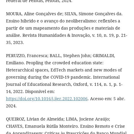
Federal de Pelotas, Pelotas, 2024.
MOURA, Aline Gonçalves de; SILVA, Simone Gonçalves da.
Ensino híbrido e o avanço do neoliberalismo: reflexões a
partir de um mapeamento das produções e materiais de
análise. Revista Humanidades & Inovação, v. 10, n. 19, p. 21-
35, 2023.
PERUZZO, Francesca; BALL, Stephen John; GRIMALDI,
Emiliano. Peopling the crowded education state:
Heterarchical spaces, EdTech markets and new modes of
governing during the COVID-19 pandemic. International
Journal of Educational Research, Oxford, v. 114, n. 1, p. 1-
14, 2022. Disponível em:
https://doi.org/10.1016/j.ijer.2022.102006
. Acesso em: 5 abr.
2024.
QUEIROZ, Lívian de Almeida; LIMA, Jociene Araújo;
CHAVES, Emanuela Rútila Monteiro. Ensino Remoto e Crise
da Aprendizagem: Críticas às Prescrições do Banco Mundial.