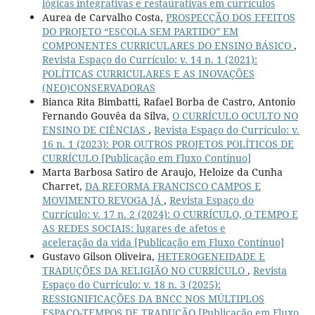
lógicas integrativas e restaurativas em currículos
Aurea de Carvalho Costa,
PROSPECÇÃO DOS EFEITOS
DO PROJETO “ESCOLA SEM PARTIDO” EM
COMPONENTES CURRICULARES DO ENSINO BÁSICO
,
Revista Espaço do Currículo: v. 14 n. 1 (2021):
POLÍTICAS CURRICULARES E AS INOVAÇÕES
(NEO)CONSERVADORAS
Bianca Rita Bimbatti, Rafael Borba de Castro, Antonio
Fernando Gouvêa da Silva,
O CURRÍCULO OCULTO NO
ENSINO DE CIÊNCIAS
,
Revista Espaço do Currículo: v.
16 n. 1 (2023): POR OUTROS PROJETOS POLÍTICOS DE
CURRÍCULO [Publicação em Fluxo Contínuo]
Marta Barbosa Satiro de Araujo, Heloize da Cunha
Charret,
DA REFORMA FRANCISCO CAMPOS E
MOVIMENTO REVOGA JÁ
,
Revista Espaço do
Currículo: v. 17 n. 2 (2024): O CURRÍCULO, O TEMPO E
AS REDES SOCIAIS: lugares de afetos e
aceleração da vida [Publicação em Fluxo Contínuo]
Gustavo Gilson Oliveira,
HETEROGENEIDADE E
TRADUÇÕES DA RELIGIÃO NO CURRÍCULO
,
Revista
Espaço do Currículo: v. 18 n. 3 (2025):
RESSIGNIFICAÇÕES DA BNCC NOS MÚLTIPLOS
ESPAÇO-TEMPOS DE TRADUÇÃO [Publicação em Fluxo