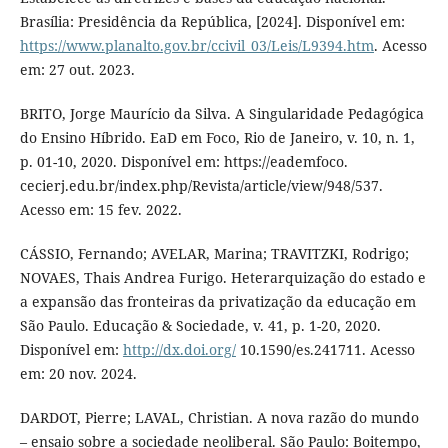
Brasília: Presidência da República, [2024]. Disponível em:
https://www.planalto.gov.br/ccivil_03/Leis/L9394.htm
. Acesso
em: 27 out. 2023.
BRITO, Jorge Maurício da Silva. A Singularidade Pedagógica
do Ensino Híbrido. EaD em Foco, Rio de Janeiro, v. 10, n. 1,
p. 01-10, 2020. Disponível em: https://eademfoco.
cecierj.edu.br/index.php/Revista/article/view/948/537.
Acesso em: 15 fev. 2022.
CÁSSIO, Fernando; AVELAR, Marina; TRAVITZKI, Rodrigo;
NOVAES, Thais Andrea Furigo. Heterarquização do estado e
a expansão das fronteiras da privatização da educação em
São Paulo. Educação & Sociedade, v. 41, p. 1-20, 2020.
Disponível em:
http://dx.doi.org/
10.1590/es.241711. Acesso
em: 20 nov. 2024.
DARDOT, Pierre; LAVAL, Christian. A nova razão do mundo
– ensaio sobre a sociedade neoliberal. São Paulo: Boitempo,