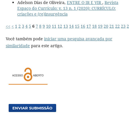
Adelson Dias de Oliveira,
ENTRE O IR E VIR
,
Revista
Espaço do Currículo: v. 13 n. 1 (2020): CURRÍCULO:
criações e (re)insurgência
<<
<
1
2
3
4
5
6
7
8
9
10
11
12
13
14
15
16
17
18
19
20
21
22
23
2
Você também pode
iniciar uma pesquisa avançada por
similaridade
para este artigo.
ENVIAR SUBMISSÃO