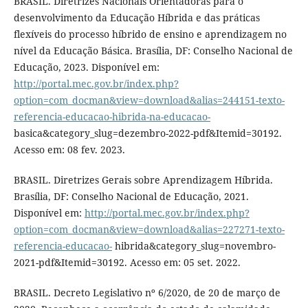
BRASIL. Diretrizes Nacionais Orientadoras para o
desenvolvimento da Educação Híbrida e das práticas
flexíveis do processo híbrido de ensino e aprendizagem no
nível da Educação Básica. Brasília, DF: Conselho Nacional de
Educação, 2023. Disponível em:
http://portal.mec.gov.br/index.php?
option=com_docman&view=download&alias=244151-texto-
referencia-educacao-hibrida-na-educacao-
basica&category_slug=dezembro-2022-pdf&Itemid=30192.
Acesso em: 08 fev. 2023.
BRASIL. Diretrizes Gerais sobre Aprendizagem Híbrida.
Brasília, DF: Conselho Nacional de Educação, 2021.
Disponível em:
http://portal.mec.gov.br/index.php?
option=com_docman&view=download&alias=227271-texto-
referencia-educacao-
hibrida&category_slug=novembro-
2021-pdf&Itemid=30192. Acesso em: 05 set. 2022.
BRASIL. Decreto Legislativo nº 6/2020, de 20 de março de