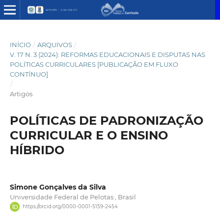
INÍCIO
/
ARQUIVOS
/
V. 17 N. 3 (2024): REFORMAS EDUCACIONAIS E DISPUTAS NAS
POLÍTICAS CURRICULARES [PUBLICAÇÃO EM FLUXO
CONTÍNUO]
/
Artigos
POLÍTICAS DE PADRONIZAÇÃO
CURRICULAR E O ENSINO
HÍBRIDO
Simone Gonçalves da Silva
Universidade Federal de Pelotas , Brasil
https://orcid.org/0000-0001-5159-2454