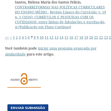
Santos, Helena Maria dos Santos Felício,
CONTRARREFORMAS NAS POLÍTICAS CURRICULARES
DO ENSINO MÉDIO
,
Revista Espaço do Currículo: v. 19
n. 1 (2026): CURRÍCULOS E PESQUISAS COM OS
COTIDIANOS: entre linhas de fabulações e escritas-de-
si [Publicação em Fluxo Contínuo]
<<
<
1
2
3
4
5
6
7
8
9
10
11
12
13
14
15
16
17
18
19
20
21
22
23
2
Você também pode
iniciar uma pesquisa avançada por
similaridade
para este artigo.
ENVIAR SUBMISSÃO