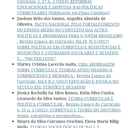
Currículo: v. 17 n. 3 (2024): REFORMAS
EDUCACIONAIS E DISPUTAS NAS POLÍTICAS
CURRICULARES [Publicação em Fluxo Contínuo]
Joedson Brito dos Santos, Angelita Almeida de
Oliveira,
PACTO NACIONAL PELO FORTALECIMENTO
DO ENSINO MÉDIO NO CONTEXTO DAS AÇÕES,
POLÍTICAS E PROGRAMAS PARA O JOVEM BRASILEIRO
,
Revista Espaço do Currículo: Vol.10, N.3 (2017)
SOBRE POLÍTICAS EM CURRÍCULO E RESISTÊNCIAS E
INVENÇÕES E COTIDIANOS ESCOLARES E DESAFIOS
E... “VAI TER LUTA!”
Shirley Cristina Lacerda malta,
UMA ABORDAGEM
SOBRE CURRÍCULO E TEORIAS AFINS VISANDO À
COMPREENSÃO E MUDANÇA
,
Revista Espaço do
Currículo: Vol.6 N.2 (2013) EDUCAÇÃO E ESCOLA NO
SÉCULO XXI: TENSÕES E DESAFIOS
Jéssica Rochelly Da Silva Ramos, Kátia Silva Cunha,
Leonardo da Silva Santos,
TEORIA CURRICULAR E
POLÍTICA CURRICULAR
,
Revista Espaço do Currículo:
v. 15 n. 2 (2022): CURRÍCULO E TEORIA DO DISCURSO:
temas, estratégias e perspectivas...
Mayra da Silva Cutruneo Ceschini, Elena Maria Billig
Mello,
TEORIAS SOCIOLÓGICAS DE BALL E