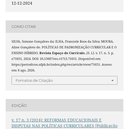
12-12-2024
COMO CITAR
SILVA, Simone Gonçalves da; ILHA, Franciele Roos da Silva; MOURA,
Aline Gonçalves de. POLÍTICAS DE PADRONIZAÇÃO CURRICULAR E O
ENSINO HÍBRIDO.
Revista Espaço do Currículo
,
[S. l.]
, v. 17, n. 3, p.
e71651, 2024. DOI: 10.15687/rec.v17i3.71651. Disponível em:
https://periodicos.ufpb.br/index.php/rec/article/view/71651. Acesso
em: 6 ago. 2026.
Fomatos de Citação
EDIÇÃO
v. 17 n. 3 (2024): REFORMAS EDUCACIONAIS E
DISPUTAS NAS POLÍTICAS CURRICULARES [Publicação