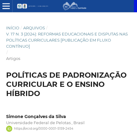
INÍCIO
/
ARQUIVOS
/
V. 17 N. 3 (2024): REFORMAS EDUCACIONAIS E DISPUTAS NAS
POLÍTICAS CURRICULARES [PUBLICAÇÃO EM FLUXO
CONTÍNUO]
/
Artigos
POLÍTICAS DE PADRONIZAÇÃO
CURRICULAR E O ENSINO
HÍBRIDO
Simone Gonçalves da Silva
Universidade Federal de Pelotas , Brasil
https://orcid.org/0000-0001-5159-2454