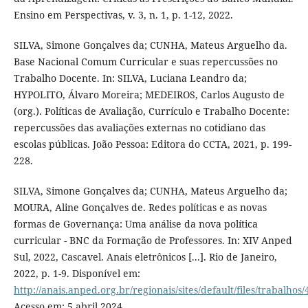
Ensino em Perspectivas, v. 3, n. 1, p. 1-12, 2022.
SILVA, Simone Gonçalves da; CUNHA, Mateus Arguelho da.
Base Nacional Comum Curricular e suas repercussões no
Trabalho Docente. In: SILVA, Luciana Leandro da;
HYPOLITO, Álvaro Moreira; MEDEIROS, Carlos Augusto de
(org.). Políticas de Avaliação, Currículo e Trabalho Docente:
repercussões das avaliações externas no cotidiano das
escolas públicas. João Pessoa: Editora do CCTA, 2021, p. 199-
228.
SILVA, Simone Gonçalves da; CUNHA, Mateus Arguelho da;
MOURA, Aline Gonçalves de. Redes políticas e as novas
formas de Governança: Uma análise da nova política
curricular - BNC da Formação de Professores. In: XIV Anped
Sul, 2022, Cascavel. Anais eletrônicos [...]. Rio de Janeiro,
2022, p. 1-9. Disponível em:
http://anais.anped.org.br/regionais/sites/default/files/trab
Acesso em: 5 abril 2024.