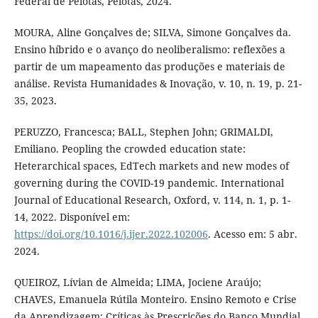
Federal de Pelotas, Pelotas, 2024.
MOURA, Aline Gonçalves de; SILVA, Simone Gonçalves da.
Ensino híbrido e o avanço do neoliberalismo: reflexões a
partir de um mapeamento das produções e materiais de
análise. Revista Humanidades & Inovação, v. 10, n. 19, p. 21-
35, 2023.
PERUZZO, Francesca; BALL, Stephen John; GRIMALDI,
Emiliano. Peopling the crowded education state:
Heterarchical spaces, EdTech markets and new modes of
governing during the COVID-19 pandemic. International
Journal of Educational Research, Oxford, v. 114, n. 1, p. 1-
14, 2022. Disponível em:
https://doi.org/10.1016/j.ijer.2022.102006
. Acesso em: 5 abr.
2024.
QUEIROZ, Lívian de Almeida; LIMA, Jociene Araújo;
CHAVES, Emanuela Rútila Monteiro. Ensino Remoto e Crise
da Aprendizagem: Críticas às Prescrições do Banco Mundial.