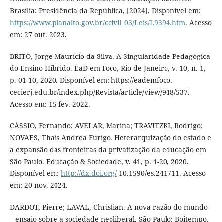
Brasília: Presidência da República, [2024]. Disponível em:
https://www.planalto.gov.br/ccivil_03/Leis/L9394.htm
. Acesso
em: 27 out. 2023.
BRITO, Jorge Maurício da Silva. A Singularidade Pedagógica
do Ensino Híbrido. EaD em Foco, Rio de Janeiro, v. 10, n. 1,
p. 01-10, 2020. Disponível em: https://eademfoco.
cecierj.edu.br/index.php/Revista/article/view/948/537.
Acesso em: 15 fev. 2022.
CÁSSIO, Fernando; AVELAR, Marina; TRAVITZKI, Rodrigo;
NOVAES, Thais Andrea Furigo. Heterarquização do estado e
a expansão das fronteiras da privatização da educação em
São Paulo. Educação & Sociedade, v. 41, p. 1-20, 2020.
Disponível em:
http://dx.doi.org/
10.1590/es.241711. Acesso
em: 20 nov. 2024.
DARDOT, Pierre; LAVAL, Christian. A nova razão do mundo
– ensaio sobre a sociedade neoliberal. São Paulo: Boitempo,