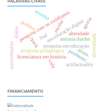
PALAVRAS-CHAVE
resenha
pesquisa com os cotidianos
aporia
enculturação digital
escrita
poética
diário
alteridade
ffsd
diversidade
antonia darder
tpack
actuvirtuality
pesquisa em educação
aluno.
proposta pedagógica
professor
licenciatura em história
vida
actifactuality
FINANCIAMENTO