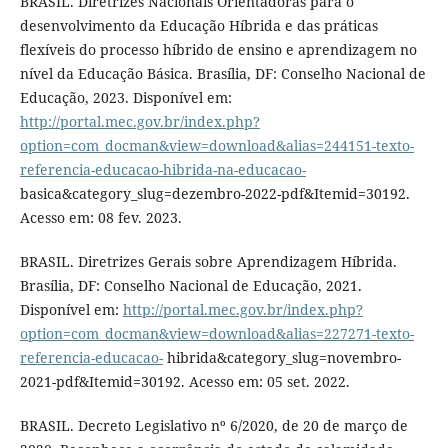
BRASIL. Diretrizes Nacionais Orientadoras para o
desenvolvimento da Educação Híbrida e das práticas
flexíveis do processo híbrido de ensino e aprendizagem no
nível da Educação Básica. Brasília, DF: Conselho Nacional de
Educação, 2023. Disponível em:
http://portal.mec.gov.br/index.php?
option=com_docman&view=download&alias=244151-texto-
referencia-educacao-hibrida-na-educacao-
basica&category_slug=dezembro-2022-pdf&Itemid=30192.
Acesso em: 08 fev. 2023.
BRASIL. Diretrizes Gerais sobre Aprendizagem Híbrida.
Brasília, DF: Conselho Nacional de Educação, 2021.
Disponível em:
http://portal.mec.gov.br/index.php?
option=com_docman&view=download&alias=227271-texto-
referencia-educacao-
hibrida&category_slug=novembro-
2021-pdf&Itemid=30192. Acesso em: 05 set. 2022.
BRASIL. Decreto Legislativo nº 6/2020, de 20 de março de