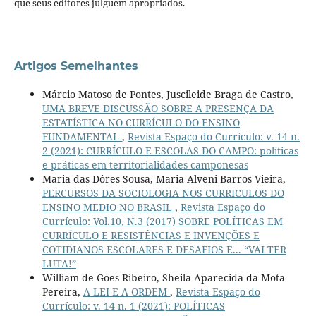
que seus editores julguem apropriados.
Artigos Semelhantes
Márcio Matoso de Pontes, Juscileide Braga de Castro,
UMA BREVE DISCUSSÃO SOBRE A PRESENÇA DA
ESTATÍSTICA NO CURRÍCULO DO ENSINO
FUNDAMENTAL
,
Revista Espaço do Currículo: v. 14 n.
2 (2021): CURRÍCULO E ESCOLAS DO CAMPO: políticas
e práticas em territorialidades camponesas
Maria das Dôres Sousa, Maria Alveni Barros Vieira,
PERCURSOS DA SOCIOLOGIA NOS CURRICULOS DO
ENSINO MEDIO NO BRASIL
,
Revista Espaço do
Currículo: Vol.10, N.3 (2017) SOBRE POLÍTICAS EM
CURRÍCULO E RESISTÊNCIAS E INVENÇÕES E
COTIDIANOS ESCOLARES E DESAFIOS E... “VAI TER
LUTA!”
William de Goes Ribeiro, Sheila Aparecida da Mota
Pereira,
A LEI E A ORDEM
,
Revista Espaço do
Currículo: v. 14 n. 1 (2021): POLÍTICAS