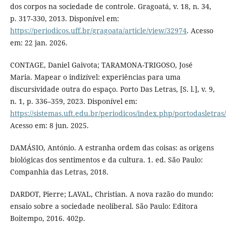
dos corpos na sociedade de controle. Gragoatá, v. 18, n. 34,
p. 317-330, 2013. Disponível em:
https://periodicos.uff.br/gragoata/article/view/32974
. Acesso
em: 22 jan. 2026.
CONTAGE, Daniel Gaivota; TARAMONA-TRIGOSO, José
Maria. Mapear o indizível: experiências para uma
discursividade outra do espaço. Porto Das Letras, [S. l.], v. 9,
n. 1, p. 336–359, 2023. Disponível em:
https://sistemas.uft.edu.br/periodicos/index.php/portodasletras
Acesso em: 8 jun. 2025.
DAMÁSIO, António. A estranha ordem das coisas: as origens
biológicas dos sentimentos e da cultura. 1. ed. São Paulo:
Companhia das Letras, 2018.
DARDOT, Pierre; LAVAL, Christian. A nova razão do mundo:
ensaio sobre a sociedade neoliberal. São Paulo: Editora
Boitempo, 2016. 402p.