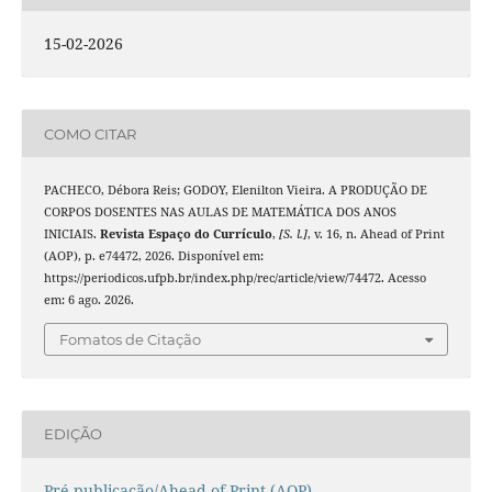
15-02-2026
COMO CITAR
PACHECO, Débora Reis; GODOY, Elenilton Vieira. A PRODUÇÃO DE
CORPOS DOSENTES NAS AULAS DE MATEMÁTICA DOS ANOS
INICIAIS.
Revista Espaço do Currículo
,
[S. l.]
, v. 16, n. Ahead of Print
(AOP), p. e74472, 2026. Disponível em:
https://periodicos.ufpb.br/index.php/rec/article/view/74472. Acesso
em: 6 ago. 2026.
Fomatos de Citação
EDIÇÃO
Pré-publicação/Ahead of Print (AOP)