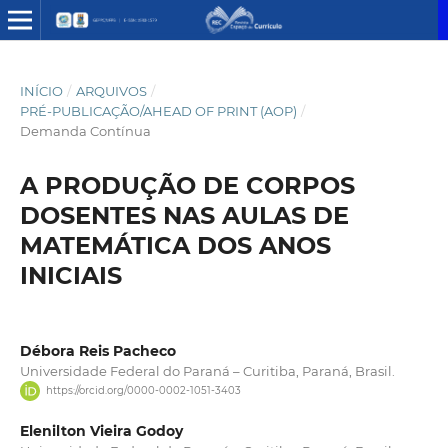
INÍCIO
/
ARQUIVOS
/
PRÉ-PUBLICAÇÃO/AHEAD OF PRINT (AOP)
/
Demanda Contínua
A PRODUÇÃO DE CORPOS
DOSENTES NAS AULAS DE
MATEMÁTICA DOS ANOS
INICIAIS
Débora Reis Pacheco
Universidade Federal do Paraná – Curitiba, Paraná, Brasil.
https://orcid.org/0000-0002-1051-3403
Elenilton Vieira Godoy