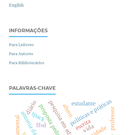
English
INFORMAÇÕES
Para Leitores
Para Autores
Para Bibliotecários
PALAVRAS-CHAVE
políticas e práticas
diário
pesquisa em educação
estudante
aluno.
proposta pedagógica
professor
antonia darder
tpack
escrita
ffsd
vida
diversidade