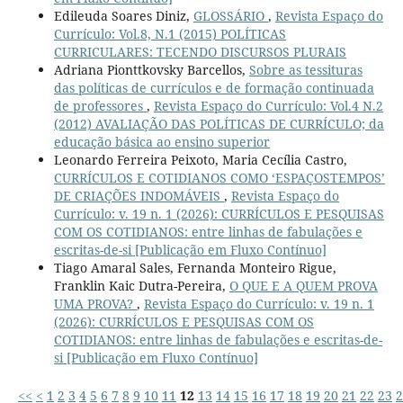
Edileuda Soares Diniz,
GLOSSÁRIO
,
Revista Espaço do
Currículo: Vol.8, N.1 (2015) POLÍTICAS
CURRICULARES: TECENDO DISCURSOS PLURAIS
Adriana Pionttkovsky Barcellos,
Sobre as tessituras
das políticas de currículos e de formação continuada
de professores
,
Revista Espaço do Currículo: Vol.4 N.2
(2012) AVALIAÇÃO DAS POLÍTICAS DE CURRÍCULO; da
educação básica ao ensino superior
Leonardo Ferreira Peixoto, Maria Cecília Castro,
CURRÍCULOS E COTIDIANOS COMO ‘ESPAÇOSTEMPOS’
DE CRIAÇÕES INDOMÁVEIS
,
Revista Espaço do
Currículo: v. 19 n. 1 (2026): CURRÍCULOS E PESQUISAS
COM OS COTIDIANOS: entre linhas de fabulações e
escritas-de-si [Publicação em Fluxo Contínuo]
Tiago Amaral Sales, Fernanda Monteiro Rigue,
Franklin Kaic Dutra-Pereira,
O QUE E A QUEM PROVA
UMA PROVA?
,
Revista Espaço do Currículo: v. 19 n. 1
(2026): CURRÍCULOS E PESQUISAS COM OS
COTIDIANOS: entre linhas de fabulações e escritas-de-
si [Publicação em Fluxo Contínuo]
<<
<
1
2
3
4
5
6
7
8
9
10
11
12
13
14
15
16
17
18
19
20
21
22
23
2