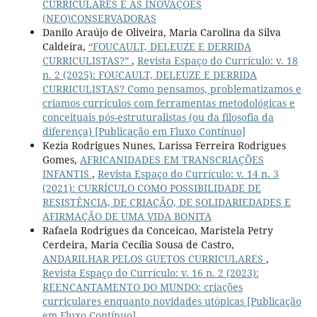
CURRICULARES E AS INOVAÇÕES
(NEO)CONSERVADORAS
Danilo Araújo de Oliveira, Maria Carolina da Silva
Caldeira,
“FOUCAULT, DELEUZE E DERRIDA
CURRICULISTAS?”
,
Revista Espaço do Currículo: v. 18
n. 2 (2025): FOUCAULT, DELEUZE E DERRIDA
CURRICULISTAS? Como pensamos, problematizamos e
criamos currículos com ferramentas metodológicas e
conceituais pós-estruturalistas (ou da filosofia da
diferença) [Publicação em Fluxo Contínuo]
Kezia Rodrigues Nunes, Larissa Ferreira Rodrigues
Gomes,
AFRICANIDADES EM TRANSCRIAÇÕES
INFANTIS
,
Revista Espaço do Currículo: v. 14 n. 3
(2021): CURRÍCULO COMO POSSIBILIDADE DE
RESISTÊNCIA, DE CRIAÇÃO, DE SOLIDARIEDADES E
AFIRMAÇÃO DE UMA VIDA BONITA
Rafaela Rodrigues da Conceicao, Maristela Petry
Cerdeira, Maria Cecília Sousa de Castro,
ANDARILHAR PELOS GUETOS CURRICULARES
,
Revista Espaço do Currículo: v. 16 n. 2 (2023):
REENCANTAMENTO DO MUNDO: criações
curriculares enquanto novidades utópicas [Publicação
em Fluxo Contínuo]