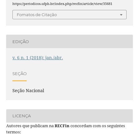
https://periodicos.ufpb.br/index.php/recfin/article/view/35681
Fomatos de Citação
EDIÇÃO
v. 6 n. 1 (2018): jan./abr.
SEÇÃO
Seção Nacional
LICENÇA
Autores que publicam na
RECFin
concordam com os seguintes
termos: