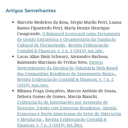
Artigos Semelhantes
Marcelo Medeiros da Rosa, Sérgio Murilo Petri, Luana
Ramos Figueiredo Petri, Maria Denize Henrique
Casagrande,
O Balanced Scorecard como Ferramenta
de Gestão Estratégica e Orçamentária da Fundação
Cultural de Florianópolis
,
Revista Evidenciação
Contábil & Finanças: v. 2 n. 1 (2014): jan./abr.
Lucas Allan Diniz Schwarz, Alexandro Barbosa,
Raimundo Marciano de Freitas Neto,
Fatores
Determinantes da Divulgação Voluntária Web-Based
das Companhias Brasileiras de Saneamento Básico
,
Revista Evidenciação Contábil & Finanças: v. 7 n. 2
(2019): mai./ago.
Bibiana Fraga Gonçalves, Marcos Antônio de Souza,
Débora Gomes de Gomes, Marcia Bianchi,
Evidenciação de Informações por Segmento de
Negócios: Estudo com Empresas Brasileiras, Alemãs,
Francesas e Norte-Americanas do Setor de Siderurgia
e Metalurgia
,
Revista Evidenciação Contábil &
Finanças: v. 7 n. 3 (2019): Set./Dez.