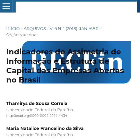
INÍCIO
/
ARQUIVOS
/
V. 6 N. 1 (2018): JAN./ABR.
/
Seção Nacional
Indicadores de Assimetria de
Informação e Estrutura de
Capital das Empresas Abertas
no Brasil
Thamirys de Sousa Correia
Universidade Federal da Paraíba
http://orcid.org/0000-0002-2924-4434
Maria Natalice Francelino da Silva
Universidade Federal da Paraíba