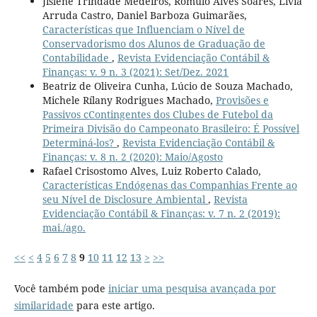
Jislene Trindade Medeiros, Rômulo Alves Soares, Lívia
Arruda Castro, Daniel Barboza Guimarães,
Características que Influenciam o Nível de
Conservadorismo dos Alunos de Graduação de
Contabilidade
,
Revista Evidenciação Contábil &
Finanças: v. 9 n. 3 (2021): Set/Dez. 2021
Beatriz de Oliveira Cunha, Lúcio de Souza Machado,
Michele Rílany Rodrigues Machado,
Provisões e
Passivos cContingentes dos Clubes de Futebol da
Primeira Divisão do Campeonato Brasileiro: É Possível
Determiná-los?
,
Revista Evidenciação Contábil &
Finanças: v. 8 n. 2 (2020): Maio/Agosto
Rafael Crisostomo Alves, Luiz Roberto Calado,
Características Endógenas das Companhias Frente ao
seu Nível de Disclosure Ambiental
,
Revista
Evidenciação Contábil & Finanças: v. 7 n. 2 (2019):
mai./ago.
<<
<
4
5
6
7
8
9
10
11
12
13
>
>>
Você também pode
iniciar uma pesquisa avançada por
similaridade
para este artigo.