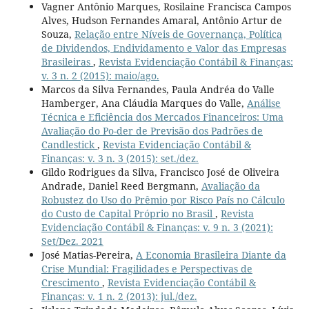
Vagner Antônio Marques, Rosilaine Francisca Campos
Alves, Hudson Fernandes Amaral, Antônio Artur de
Souza,
Relação entre Níveis de Governança, Política
de Dividendos, Endividamento e Valor das Empresas
Brasileiras
,
Revista Evidenciação Contábil & Finanças:
v. 3 n. 2 (2015): maio/ago.
Marcos da Silva Fernandes, Paula Andréa do Valle
Hamberger, Ana Cláudia Marques do Valle,
Análise
Técnica e Eficiência dos Mercados Financeiros: Uma
Avaliação do Po-der de Previsão dos Padrões de
Candlestick
,
Revista Evidenciação Contábil &
Finanças: v. 3 n. 3 (2015): set./dez.
Gildo Rodrigues da Silva, Francisco José de Oliveira
Andrade, Daniel Reed Bergmann,
Avaliação da
Robustez do Uso do Prêmio por Risco País no Cálculo
do Custo de Capital Próprio no Brasil
,
Revista
Evidenciação Contábil & Finanças: v. 9 n. 3 (2021):
Set/Dez. 2021
José Matias-Pereira,
A Economia Brasileira Diante da
Crise Mundial: Fragilidades e Perspectivas de
Crescimento
,
Revista Evidenciação Contábil &
Finanças: v. 1 n. 2 (2013): jul./dez.