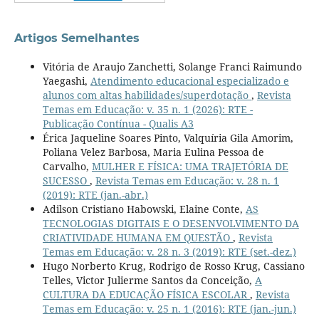
Artigos Semelhantes
Vitória de Araujo Zanchetti, Solange Franci Raimundo
Yaegashi,
Atendimento educacional especializado e
alunos com altas habilidades/superdotação
,
Revista
Temas em Educação: v. 35 n. 1 (2026): RTE -
Publicação Contínua - Qualis A3
Érica Jaqueline Soares Pinto, Valquíria Gila Amorim,
Poliana Velez Barbosa, Maria Eulina Pessoa de
Carvalho,
MULHER E FÍSICA: UMA TRAJETÓRIA DE
SUCESSO
,
Revista Temas em Educação: v. 28 n. 1
(2019): RTE (jan.-abr.)
Adilson Cristiano Habowski, Elaine Conte,
AS
TECNOLOGIAS DIGITAIS E O DESENVOLVIMENTO DA
CRIATIVIDADE HUMANA EM QUESTÃO
,
Revista
Temas em Educação: v. 28 n. 3 (2019): RTE (set.-dez.)
Hugo Norberto Krug, Rodrigo de Rosso Krug, Cassiano
Telles, Victor Julierme Santos da Conceição,
A
CULTURA DA EDUCAÇÃO FÍSICA ESCOLAR
,
Revista
Temas em Educação: v. 25 n. 1 (2016): RTE (jan.-jun.)