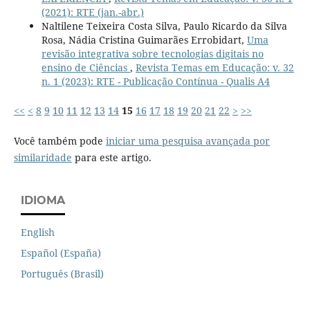
(2021): RTE (jan.-abr.)
Naltilene Teixeira Costa Silva, Paulo Ricardo da Silva
Rosa, Nádia Cristina Guimarães Errobidart,
Uma
revisão integrativa sobre tecnologias digitais no
ensino de Ciências
,
Revista Temas em Educação: v. 32
n. 1 (2023): RTE - Publicação Contínua - Qualis A4
<<
<
8
9
10
11
12
13
14
15
16
17
18
19
20
21
22
>
>>
Você também pode
iniciar uma pesquisa avançada por
similaridade
para este artigo.
IDIOMA
English
Español (España)
Português (Brasil)