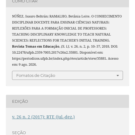
COMO CITAR
NÚÑEZ, Isauro Beltrán; RAMALHO, Betânia Leite. O CONHECIMENTO
DISCIPLINAR DOCENTE PARA ENSINAR CIÊNCIAS NATURAIS:
REFLEXÕES PARA A FORMAÇÃO INICIAL DE PROFESSORES:
TEACHING DISCIPLINARY KNOWLEDGE TO TEACH NATURAL
SCIENCES: REFLECTIONS FOR TEACHER’S INITIAL TRAINING.
Revista Temas em Educação
,
[S. l.]
, v. 26, n. 2, p. 10–37, 2018. DOI:
10.22478/ufpb.2359-7003.2017v26n2.35881. Disponível em:
https://periodicos.ufpb.br/index.php/rteo/article/view/35881. Acesso
em: 9 ago. 2026.
Fomatos de Citação
EDIÇÃO
v. 26 n. 2 (2017): RTE (jul.-dez.)
SEÇÃO