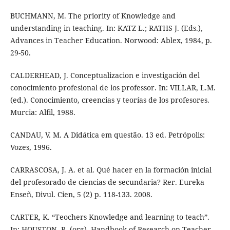
BUCHMANN, M. The priority of Knowledge and
understanding in teaching. In: KATZ L.; RATHS J. (Eds.),
Advances in Teacher Education. Norwood: Ablex, 1984, p.
29-50.
CALDERHEAD, J. Conceptualizacion e investigación del
conocimiento profesional de los professor. In: VILLAR, L.M.
(ed.). Conocimiento, creencias y teorías de los profesores.
Murcia: Alfil, 1988.
CANDAU, V. M. A Didática em questão. 13 ed. Petrópolis:
Vozes, 1996.
CARRASCOSA, J. A. et al. Qué hacer en la formación inicial
del profesorado de ciencias de secundaria? Rer. Eureka
Enseñ, Divul. Cien, 5 (2) p. 118-133. 2008.
CARTER, K. “Teochers Knowledge and learning to teach”.
In: HOUSTON, R. (org). Handbook of Research on Teacher