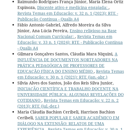
Raimundo Rodrigues França Júnior, María Elena Ortiz
Espinoza,
Discente ativo e medicina engajada:
,
Revista Temas em Educação: v. 32 n. 1 (2023): RTE -
Publicação Contínua - Qualis A4
Fábio Antonio Gabriel, Alfredo Moreira da Silva
Júnior, Ana Lúcia Pereira,
Ensino religioso na Base
Nacional Comum Curricular:
,
Revista Temas em
Educação: v. 33 n. 1 (2024): RTE - Publicação Contínua
- Qualis A4
Gilmara Gonçalves Santos, Cláudia Mara Niquini,
A
INFLUÊNCIA DE DOCUMENTOS NORTEADORES NA
PRÁTICA PEDAGÓGICA DE PROFESSORES DE
EDUCAÇÃO FÍSICA DO ENSINO MÉDIO
,
Revista Temas
em Educação: v. 30 n. 1 (2021): RTE (jan.-abr.)
Silvia Alves dos Santos, João dos Reis Silva Junior,
INICIAÇÃO CIENTÍFICA E TRABALHO DOCENTE NA
UNIVERSIDADE PÚBLICA: ALGUMAS REVELAÇÕES DO
COTIDIANO
,
Revista Temas em Educação: v. 22 n. 2
(2013): RTE (jul.-dez.)
Maria Cláudia Bachion Ceribeli, Harrison Bachion
Ceribeli,
SABER POPULAR E SABER ACADÊMICO EM
DIÁLOGO NA EXTENSÃO: RELATOS DE UMA
EXPERIÊNCIA
,
Revista Temas em Educação: v. 30 n. 1