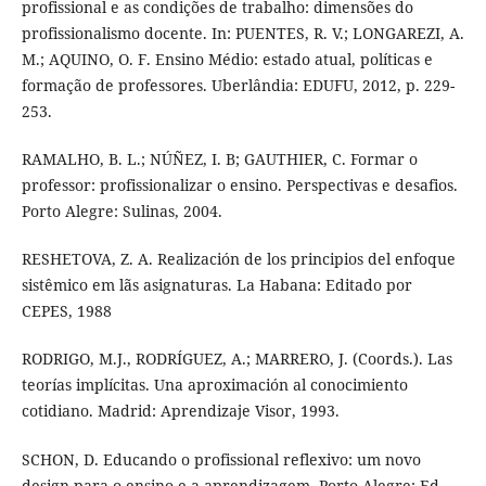
profissional e as condições de trabalho: dimensões do
profissionalismo docente. In: PUENTES, R. V.; LONGAREZI, A.
M.; AQUINO, O. F. Ensino Médio: estado atual, políticas e
formação de professores. Uberlândia: EDUFU, 2012, p. 229-
253.
RAMALHO, B. L.; NÚÑEZ, I. B; GAUTHIER, C. Formar o
professor: profissionalizar o ensino. Perspectivas e desafios.
Porto Alegre: Sulinas, 2004.
RESHETOVA, Z. A. Realización de los principios del enfoque
sistêmico em lãs asignaturas. La Habana: Editado por
CEPES, 1988
RODRIGO, M.J., RODRÍGUEZ, A.; MARRERO, J. (Coords.). Las
teorías implícitas. Una aproximación al conocimiento
cotidiano. Madrid: Aprendizaje Visor, 1993.
SCHON, D. Educando o profissional reflexivo: um novo
design para o ensino e a aprendizagem. Porto Alegre: Ed.