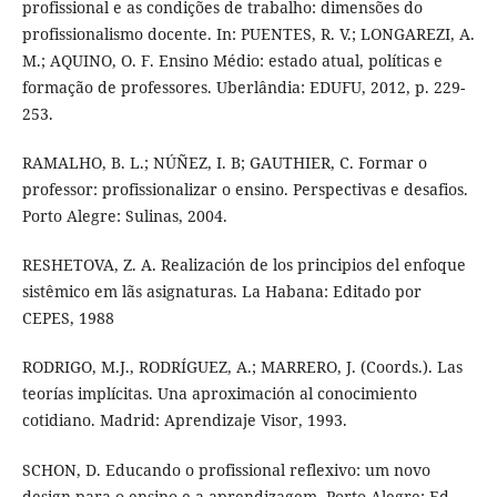
profissional e as condições de trabalho: dimensões do
profissionalismo docente. In: PUENTES, R. V.; LONGAREZI, A.
M.; AQUINO, O. F. Ensino Médio: estado atual, políticas e
formação de professores. Uberlândia: EDUFU, 2012, p. 229-
253.
RAMALHO, B. L.; NÚÑEZ, I. B; GAUTHIER, C. Formar o
professor: profissionalizar o ensino. Perspectivas e desafios.
Porto Alegre: Sulinas, 2004.
RESHETOVA, Z. A. Realización de los principios del enfoque
sistêmico em lãs asignaturas. La Habana: Editado por
CEPES, 1988
RODRIGO, M.J., RODRÍGUEZ, A.; MARRERO, J. (Coords.). Las
teorías implícitas. Una aproximación al conocimiento
cotidiano. Madrid: Aprendizaje Visor, 1993.
SCHON, D. Educando o profissional reflexivo: um novo
design para o ensino e a aprendizagem. Porto Alegre: Ed.