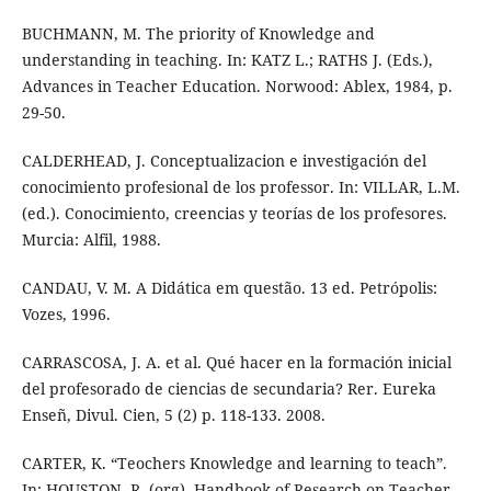
BUCHMANN, M. The priority of Knowledge and
understanding in teaching. In: KATZ L.; RATHS J. (Eds.),
Advances in Teacher Education. Norwood: Ablex, 1984, p.
29-50.
CALDERHEAD, J. Conceptualizacion e investigación del
conocimiento profesional de los professor. In: VILLAR, L.M.
(ed.). Conocimiento, creencias y teorías de los profesores.
Murcia: Alfil, 1988.
CANDAU, V. M. A Didática em questão. 13 ed. Petrópolis:
Vozes, 1996.
CARRASCOSA, J. A. et al. Qué hacer en la formación inicial
del profesorado de ciencias de secundaria? Rer. Eureka
Enseñ, Divul. Cien, 5 (2) p. 118-133. 2008.
CARTER, K. “Teochers Knowledge and learning to teach”.
In: HOUSTON, R. (org). Handbook of Research on Teacher