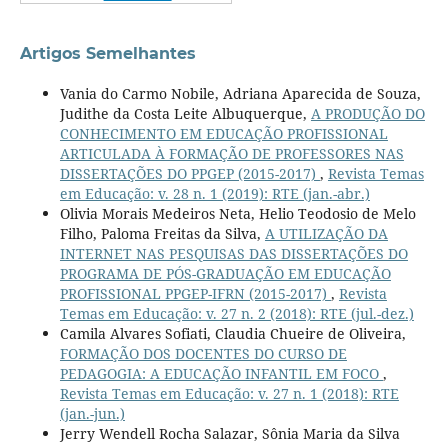
Artigos Semelhantes
Vania do Carmo Nobile, Adriana Aparecida de Souza,
Judithe da Costa Leite Albuquerque,
A PRODUÇÃO DO
CONHECIMENTO EM EDUCAÇÃO PROFISSIONAL
ARTICULADA À FORMAÇÃO DE PROFESSORES NAS
DISSERTAÇÕES DO PPGEP (2015-2017)
,
Revista Temas
em Educação: v. 28 n. 1 (2019): RTE (jan.-abr.)
Olivia Morais Medeiros Neta, Helio Teodosio de Melo
Filho, Paloma Freitas da Silva,
A UTILIZAÇÃO DA
INTERNET NAS PESQUISAS DAS DISSERTAÇÕES DO
PROGRAMA DE PÓS-GRADUAÇÃO EM EDUCAÇÃO
PROFISSIONAL PPGEP-IFRN (2015-2017)
,
Revista
Temas em Educação: v. 27 n. 2 (2018): RTE (jul.-dez.)
Camila Alvares Sofiati, Claudia Chueire de Oliveira,
FORMAÇÃO DOS DOCENTES DO CURSO DE
PEDAGOGIA: A EDUCAÇÃO INFANTIL EM FOCO
,
Revista Temas em Educação: v. 27 n. 1 (2018): RTE
(jan.-jun.)
Jerry Wendell Rocha Salazar, Sônia Maria da Silva