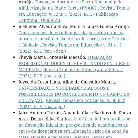
Araújo,
Formação docente e o Pacto Nacional pela
Alfabetização na Idade Certa (PNAIC)
,
Revista Temas
em Educação: v. 32 n. 1 (2023): RTE - Publicação
Contínua - Qualis A4
Joaklebio Alves da Silva, Monica Lopes Folena Araújo,
Contribuições do estudo das relações étnico-raciais
para a formação inicial de professores/as de Ciências
e Biologia
,
Revista Temas em Educação: v. 31 n. 3
(2022): RTE (set. - dez.)
Sheyla Maria Fontenele Macedo,
FORMAÇÃO
PROFISSIONAL DOCENTE: REVISITANDO SENTIDOS E
MODELOS
,
Revista Temas em Educação: v. 30 n. 2
(2021): RTE (mai.-ago.)
Joyce da Costa Lima, Aline de Carvalho Moura,
UNIVERSIDADE E SOCIEDADE: DIÁLOGOS E
POSSIBILIDADES DO CONHECIMENTO NO CAMPO DA
EDUCAÇÃO
,
Revista Temas em Educação: v. 30 n. 2
(2021): RTE (mai.-ago.)
Jairo Antônio Paixão, Amanda Clara Barbosa de Souza
Assis, Doiara Silva Santos,
A prática do bom professor
na formação inicial na perspectiva de acadêmicos do
curso de licenciatura em Educação Física da Zona da
Mata Mineira e vertentes
,
Revista Temas em