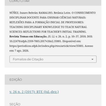
COMO CITAR
NÚÑEZ, Isauro Beltrán; RAMALHO, Betânia Leite. O CONHECIMENTO
DISCIPLINAR DOCENTE PARA ENSINAR CIÊNCIAS NATURAIS:
REFLEXÕES PARA A FORMAÇÃO INICIAL DE PROFESSORES:
TEACHING DISCIPLINARY KNOWLEDGE TO TEACH NATURAL
SCIENCES: REFLECTIONS FOR TEACHER’S INITIAL TRAINING.
Revista Temas em Educação
,
[S. l.]
, v. 26, n. 2, p. 10–37, 2018. DOI:
10.22478/ufpb.2359-7003.2017v26n2.35881. Disponível em:
https://periodicos.ufpb.br/index.php/rteo/article/view/35881. Acesso
em: 7 ago. 2026.
Fomatos de Citação
EDIÇÃO
v. 26 n. 2 (2017): RTE (jul.-dez.)
SEÇÃO