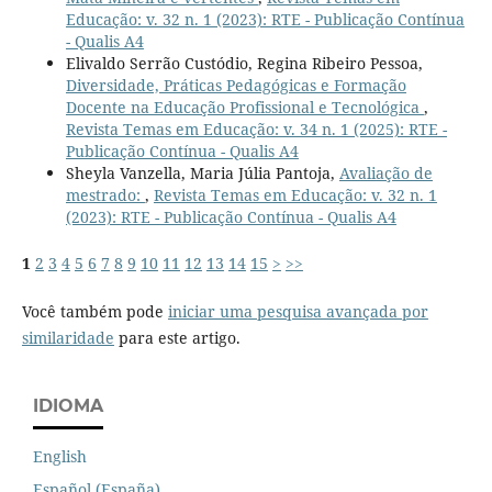
Educação: v. 32 n. 1 (2023): RTE - Publicação Contínua
- Qualis A4
Elivaldo Serrão Custódio, Regina Ribeiro Pessoa,
Diversidade, Práticas Pedagógicas e Formação
Docente na Educação Profissional e Tecnológica
,
Revista Temas em Educação: v. 34 n. 1 (2025): RTE -
Publicação Contínua - Qualis A4
Sheyla Vanzella, Maria Júlia Pantoja,
Avaliação de
mestrado:
,
Revista Temas em Educação: v. 32 n. 1
(2023): RTE - Publicação Contínua - Qualis A4
1
2
3
4
5
6
7
8
9
10
11
12
13
14
15
>
>>
Você também pode
iniciar uma pesquisa avançada por
similaridade
para este artigo.
IDIOMA
English
Español (España)