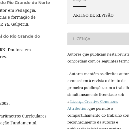
 do Rio Grande do Norte
utor em Pedagogia.
ARTIGO DE REVISÃO
cias e formação de
P. Ya. Galperin.
l do Rio Grande do
LICENÇA
FRN. Doutora em
Autores que publicam nesta revist
res.
concordam com os seguintes termo
. Autores mantém os direitos autor
e concedem à revista o direito de
primeira publicação, com o trabal
simultaneamente licenciado sob
a
Licença Creative Commons
2002.
Attribution
que permite o
compartilhamento do trabalho co
Parâmetros Curriculares
reconhecimento da autoria e
ucação Fundamental.
publicação inicial nesta revista.