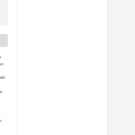
a
s:
ais
ho
m