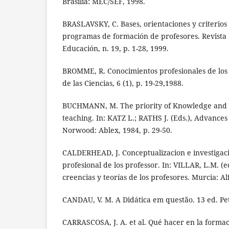
Brasília: MEC/SEF, 1998.
BRASLAVSKY, C. Bases, orientaciones y criterios
programas de formación de profesores. Revista
Educación, n. 19, p. 1-28, 1999.
BROMME, R. Conocimientos profesionales de los
de las Ciencias, 6 (1), p. 19-29,1988.
BUCHMANN, M. The priority of Knowledge and 
teaching. In: KATZ L.; RATHS J. (Eds.), Advance
Norwood: Ablex, 1984, p. 29-50.
CALDERHEAD, J. Conceptualizacion e investigac
profesional de los professor. In: VILLAR, L.M. (e
creencias y teorías de los profesores. Murcia: Alf
CANDAU, V. M. A Didática em questão. 13 ed. Pet
CARRASCOSA, J. A. et al. Qué hacer en la formaci