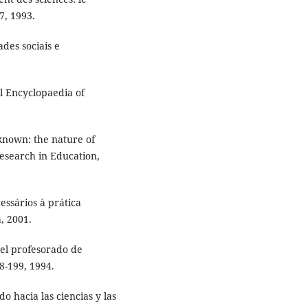
7, 1993.
des sociais e
al Encyclopaedia of
nown: the nature of
esearch in Education,
essários à prática
, 2001.
del profesorado de
88-199, 1994.
o hacia las ciencias y las