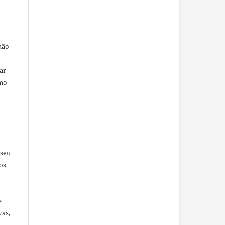
não-
car
omo
 seu
os
u
e
vas,