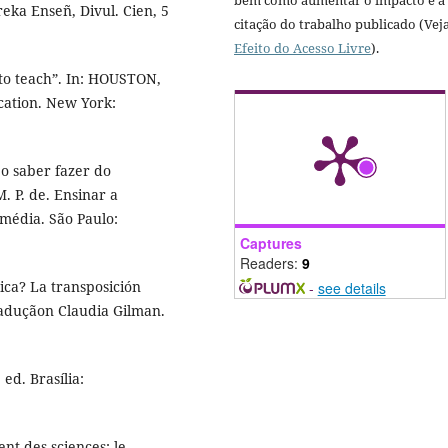
bem como aumentar o impacto e a
eka Enseñ, Divul. Cien, 5
citação do trabalho publicado (Vej
Efeito do Acesso Livre
).
to teach”. In: HOUSTON,
cation. New York:
 o saber fazer do
. P. de. Ensinar a
 média. São Paulo:
Captures
Readers:
9
ica? La transposición
-
see details
raduçãon Claudia Gilman.
ed. Brasília:
nt des sciences: le