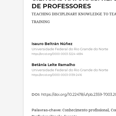
DE PROFESSORES
TEACHING DISCIPLINARY KNOWLEDGE TO TEAC
TRAINING
Isauro Beltrán Núñez
Universidade Federal do Rio Grande do Norte
https://orcid.org/0000-0003-3224-4694
Betânia Leite Ramalho
Universidade Federal do Rio Grande do Norte
https://orcid.org/0000-0003-0139-2416
DOI:
https://doi.org/10.22478/ufpb.2359-7003.
Conhecimento profissional, Co
Palavras-chave: