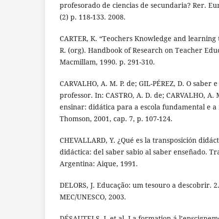
profesorado de ciencias de secundaria? Rer. Eur
(2) p. 118-133. 2008.
CARTER, K. “Teochers Knowledge and learning 
R. (org). Handbook of Research on Teacher Edu
Macmillam, 1990. p. 291-310.
CARVALHO, A. M. P. de; GIL-PÉREZ, D. O saber e
professor. In: CASTRO, A. D. de; CARVALHO, A. M
ensinar: didática para a escola fundamental e a
Thomson, 2001, cap. 7, p. 107-124.
CHEVALLARD, Y. ¿Qué es la transposición didáct
didáctica: del saber sabio al saber enseñado. T
Argentina: Aique, 1991.
DELORS, J. Educação: um tesouro a descobrir. 2. 
MEC/UNESCO, 2003.
DÉSAUTELS, J. et al. La formation á l’enscigneme