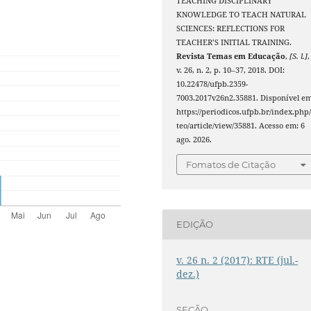
TEACHING DISCIPLINARY
KNOWLEDGE TO TEACH NATURAL
SCIENCES: REFLECTIONS FOR
TEACHER’S INITIAL TRAINING.
Revista Temas em Educação
,
[S. l.]
,
v. 26, n. 2, p. 10–37, 2018. DOI:
10.22478/ufpb.2359-
7003.2017v26n2.35881. Disponível em
https://periodicos.ufpb.br/index.php/
teo/article/view/35881. Acesso em: 6
ago. 2026.
Fomatos de Citação
EDIÇÃO
v. 26 n. 2 (2017): RTE (jul.-
dez.)
SEÇÃO