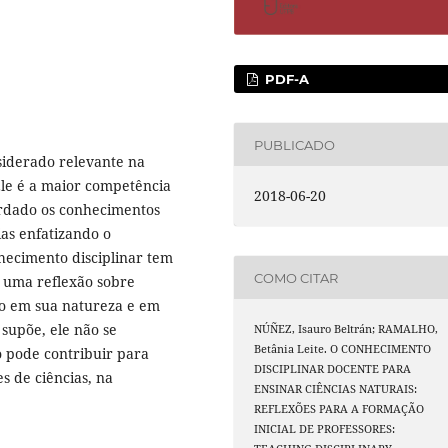
PDF-A
PUBLICADO
siderado relevante na
 Ele é a maior competência
2018-06-20
bordado os conhecimentos
ias enfatizando o
ecimento disciplinar tem
COMO CITAR
e uma reflexão sobre
oco em sua natureza e em
supõe, ele não se
NÚÑEZ, Isauro Beltrán; RAMALHO,
Betânia Leite. O CONHECIMENTO
o pode contribuir para
DISCIPLINAR DOCENTE PARA
s de ciências, na
ENSINAR CIÊNCIAS NATURAIS:
REFLEXÕES PARA A FORMAÇÃO
INICIAL DE PROFESSORES: