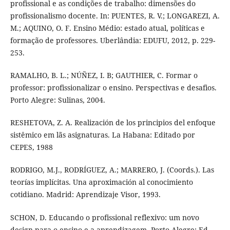
profissional e as condições de trabalho: dimensões do
profissionalismo docente. In: PUENTES, R. V.; LONGAREZI, A.
M.; AQUINO, O. F. Ensino Médio: estado atual, políticas e
formação de professores. Uberlândia: EDUFU, 2012, p. 229-
253.
RAMALHO, B. L.; NÚÑEZ, I. B; GAUTHIER, C. Formar o
professor: profissionalizar o ensino. Perspectivas e desafios.
Porto Alegre: Sulinas, 2004.
RESHETOVA, Z. A. Realización de los principios del enfoque
sistêmico em lãs asignaturas. La Habana: Editado por
CEPES, 1988
RODRIGO, M.J., RODRÍGUEZ, A.; MARRERO, J. (Coords.). Las
teorías implícitas. Una aproximación al conocimiento
cotidiano. Madrid: Aprendizaje Visor, 1993.
SCHON, D. Educando o profissional reflexivo: um novo
design para o ensino e a aprendizagem. Porto Alegre: Ed.