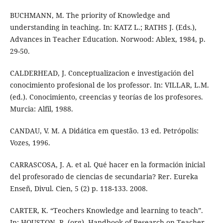
BUCHMANN, M. The priority of Knowledge and
understanding in teaching. In: KATZ L.; RATHS J. (Eds.),
Advances in Teacher Education. Norwood: Ablex, 1984, p.
29-50.
CALDERHEAD, J. Conceptualizacion e investigación del
conocimiento profesional de los professor. In: VILLAR, L.M.
(ed.). Conocimiento, creencias y teorías de los profesores.
Murcia: Alfil, 1988.
CANDAU, V. M. A Didática em questão. 13 ed. Petrópolis:
Vozes, 1996.
CARRASCOSA, J. A. et al. Qué hacer en la formación inicial
del profesorado de ciencias de secundaria? Rer. Eureka
Enseñ, Divul. Cien, 5 (2) p. 118-133. 2008.
CARTER, K. “Teochers Knowledge and learning to teach”.
In: HOUSTON, R. (org). Handbook of Research on Teacher