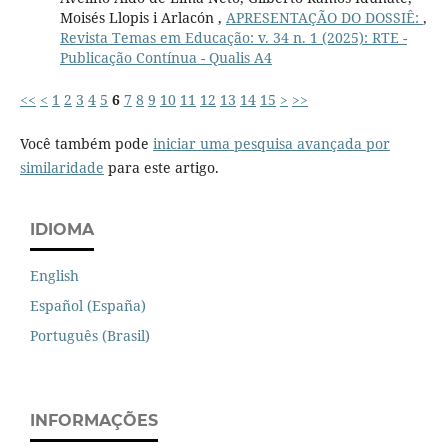
Moisés Llopis i Arlacón ,
APRESENTAÇÃO DO DOSSIÊ:
,
Revista Temas em Educação: v. 34 n. 1 (2025): RTE -
Publicação Contínua - Qualis A4
<<
<
1
2
3
4
5
6
7
8
9
10
11
12
13
14
15
>
>>
Você também pode
iniciar uma pesquisa avançada por
similaridade
para este artigo.
IDIOMA
English
Español (España)
Português (Brasil)
INFORMAÇÕES