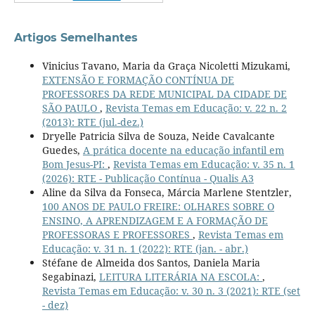
Artigos Semelhantes
Vinicius Tavano, Maria da Graça Nicoletti Mizukami,
EXTENSÃO E FORMAÇÃO CONTÍNUA DE
PROFESSORES DA REDE MUNICIPAL DA CIDADE DE
SÃO PAULO
,
Revista Temas em Educação: v. 22 n. 2
(2013): RTE (jul.-dez.)
Dryelle Patricia Silva de Souza, Neide Cavalcante
Guedes,
A prática docente na educação infantil em
Bom Jesus-PI:
,
Revista Temas em Educação: v. 35 n. 1
(2026): RTE - Publicação Contínua - Qualis A3
Aline da Silva da Fonseca, Márcia Marlene Stentzler,
100 ANOS DE PAULO FREIRE: OLHARES SOBRE O
ENSINO, A APRENDIZAGEM E A FORMAÇÃO DE
PROFESSORAS E PROFESSORES
,
Revista Temas em
Educação: v. 31 n. 1 (2022): RTE (jan. - abr.)
Stéfane de Almeida dos Santos, Daniela Maria
Segabinazi,
LEITURA LITERÁRIA NA ESCOLA:
,
Revista Temas em Educação: v. 30 n. 3 (2021): RTE (set
- dez)