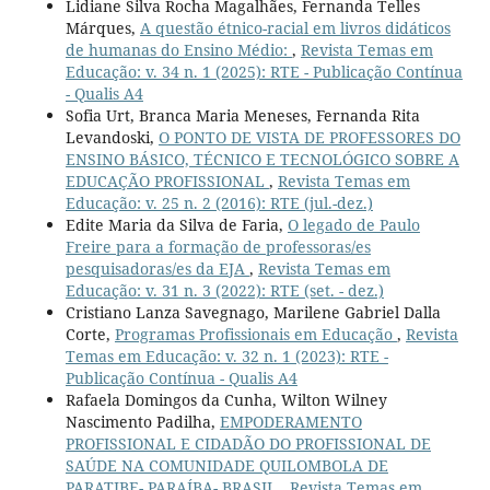
Lidiane Silva Rocha Magalhães, Fernanda Telles
Márques,
A questão étnico-racial em livros didáticos
de humanas do Ensino Médio:
,
Revista Temas em
Educação: v. 34 n. 1 (2025): RTE - Publicação Contínua
- Qualis A4
Sofia Urt, Branca Maria Meneses, Fernanda Rita
Levandoski,
O PONTO DE VISTA DE PROFESSORES DO
ENSINO BÁSICO, TÉCNICO E TECNOLÓGICO SOBRE A
EDUCAÇÃO PROFISSIONAL
,
Revista Temas em
Educação: v. 25 n. 2 (2016): RTE (jul.-dez.)
Edite Maria da Silva de Faria,
O legado de Paulo
Freire para a formação de professoras/es
pesquisadoras/es da EJA
,
Revista Temas em
Educação: v. 31 n. 3 (2022): RTE (set. - dez.)
Cristiano Lanza Savegnago, Marilene Gabriel Dalla
Corte,
Programas Profissionais em Educação
,
Revista
Temas em Educação: v. 32 n. 1 (2023): RTE -
Publicação Contínua - Qualis A4
Rafaela Domingos da Cunha, Wilton Wilney
Nascimento Padilha,
EMPODERAMENTO
PROFISSIONAL E CIDADÃO DO PROFISSIONAL DE
SAÚDE NA COMUNIDADE QUILOMBOLA DE
PARATIBE- PARAÍBA- BRASIL
,
Revista Temas em