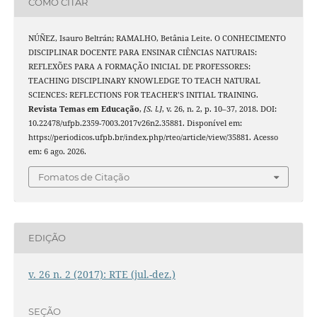
COMO CITAR
NÚÑEZ, Isauro Beltrán; RAMALHO, Betânia Leite. O CONHECIMENTO
DISCIPLINAR DOCENTE PARA ENSINAR CIÊNCIAS NATURAIS:
REFLEXÕES PARA A FORMAÇÃO INICIAL DE PROFESSORES:
TEACHING DISCIPLINARY KNOWLEDGE TO TEACH NATURAL
SCIENCES: REFLECTIONS FOR TEACHER’S INITIAL TRAINING.
Revista Temas em Educação
,
[S. l.]
, v. 26, n. 2, p. 10–37, 2018. DOI:
10.22478/ufpb.2359-7003.2017v26n2.35881. Disponível em:
https://periodicos.ufpb.br/index.php/rteo/article/view/35881. Acesso
em: 6 ago. 2026.
Fomatos de Citação
EDIÇÃO
v. 26 n. 2 (2017): RTE (jul.-dez.)
SEÇÃO