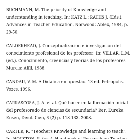
BUCHMANN, M. The priority of Knowledge and
understanding in teaching. In: KATZ L.; RATHS J. (Eds.),
Advances in Teacher Education. Norwood: Ablex, 1984, p.
29-50.
CALDERHEAD, J. Conceptualizacion e investigación del
conocimiento profesional de los professor. In: VILLAR, L.M.
(ed.). Conocimiento, creencias y teorías de los profesores.
Murcia: Alfil, 1988.
CANDAU, V. M. A Didática em questão. 13 ed. Petrópolis:
Vozes, 1996.
CARRASCOSA, J. A. et al. Qué hacer en la formación inicial
del profesorado de ciencias de secundaria? Rer. Eureka
Enseñ, Divul. Cien, 5 (2) p. 118-133. 2008.
CARTER, K. “Teochers Knowledge and learning to teach”.
In: HOUSTON, R. (org). Handbook of Research on Teacher