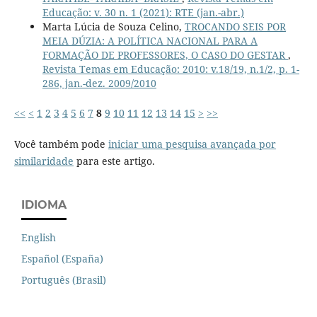
Educação: v. 30 n. 1 (2021): RTE (jan.-abr.)
Marta Lúcia de Souza Celino,
TROCANDO SEIS POR
MEIA DÚZIA: A POLÍTICA NACIONAL PARA A
FORMAÇÃO DE PROFESSORES, O CASO DO GESTAR
,
Revista Temas em Educação: 2010: v.18/19, n.1/2, p. 1-
286, jan.-dez. 2009/2010
<<
<
1
2
3
4
5
6
7
8
9
10
11
12
13
14
15
>
>>
Você também pode
iniciar uma pesquisa avançada por
similaridade
para este artigo.
IDIOMA
English
Español (España)
Português (Brasil)