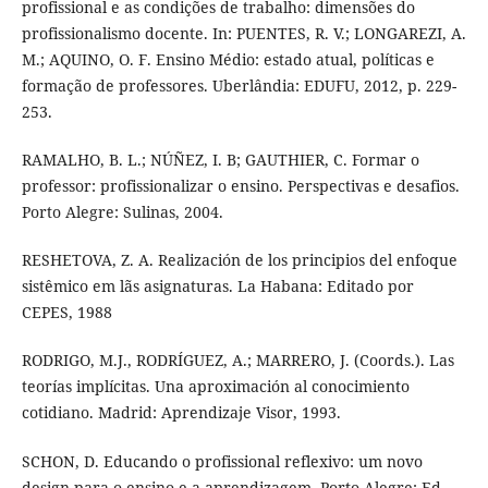
profissional e as condições de trabalho: dimensões do
profissionalismo docente. In: PUENTES, R. V.; LONGAREZI, A.
M.; AQUINO, O. F. Ensino Médio: estado atual, políticas e
formação de professores. Uberlândia: EDUFU, 2012, p. 229-
253.
RAMALHO, B. L.; NÚÑEZ, I. B; GAUTHIER, C. Formar o
professor: profissionalizar o ensino. Perspectivas e desafios.
Porto Alegre: Sulinas, 2004.
RESHETOVA, Z. A. Realización de los principios del enfoque
sistêmico em lãs asignaturas. La Habana: Editado por
CEPES, 1988
RODRIGO, M.J., RODRÍGUEZ, A.; MARRERO, J. (Coords.). Las
teorías implícitas. Una aproximación al conocimiento
cotidiano. Madrid: Aprendizaje Visor, 1993.
SCHON, D. Educando o profissional reflexivo: um novo
design para o ensino e a aprendizagem. Porto Alegre: Ed.