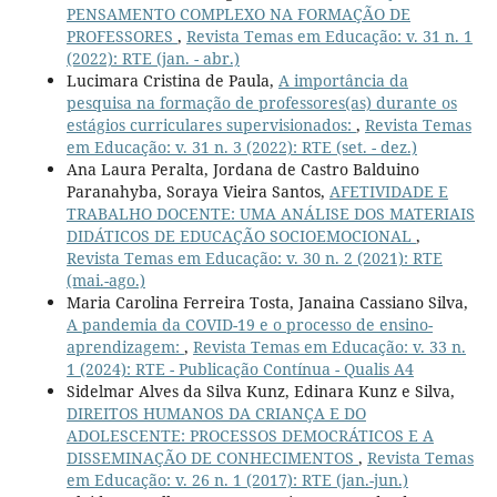
PENSAMENTO COMPLEXO NA FORMAÇÃO DE
PROFESSORES
,
Revista Temas em Educação: v. 31 n. 1
(2022): RTE (jan. - abr.)
Lucimara Cristina de Paula,
A importância da
pesquisa na formação de professores(as) durante os
estágios curriculares supervisionados:
,
Revista Temas
em Educação: v. 31 n. 3 (2022): RTE (set. - dez.)
Ana Laura Peralta, Jordana de Castro Balduino
Paranahyba, Soraya Vieira Santos,
AFETIVIDADE E
TRABALHO DOCENTE: UMA ANÁLISE DOS MATERIAIS
DIDÁTICOS DE EDUCAÇÃO SOCIOEMOCIONAL
,
Revista Temas em Educação: v. 30 n. 2 (2021): RTE
(mai.-ago.)
Maria Carolina Ferreira Tosta, Janaina Cassiano Silva,
A pandemia da COVID-19 e o processo de ensino-
aprendizagem:
,
Revista Temas em Educação: v. 33 n.
1 (2024): RTE - Publicação Contínua - Qualis A4
Sidelmar Alves da Silva Kunz, Edinara Kunz e Silva,
DIREITOS HUMANOS DA CRIANÇA E DO
ADOLESCENTE: PROCESSOS DEMOCRÁTICOS E A
DISSEMINAÇÃO DE CONHECIMENTOS
,
Revista Temas
em Educação: v. 26 n. 1 (2017): RTE (jan.-jun.)