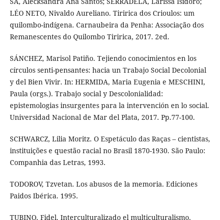
SÁ, Alecksandra Ana Santos; SERRADELA, Larissa Isidoro;
LÉO NETO, Nivaldo Aureliano. Tiririca dos Crioulos: um
quilombo-indígena. Carnaubeira da Penha: Associação dos
Remanescentes do Quilombo Tiririca, 2017. 2ed.
SÁNCHEZ, Marisol Patiño. Tejiendo conocimientos en los
círculos senti-pensantes: hacia un Trabajo Social Decolonial
y del Bien Vivir. In: HERMIDA, Maria Eugenia e MESCHINI,
Paula (orgs.). Trabajo social y Descolonialidad:
epistemologias insurgentes para la intervención en lo social.
Universidad Nacional de Mar del Plata, 2017. Pp.77-100.
SCHWARCZ, Lilia Moritz. O Espetáculo das Raças – cientistas,
instituições e questão racial no Brasil 1870-1930. São Paulo:
Companhia das Letras, 1993.
TODOROV, Tzvetan. Los abusos de la memoria. Ediciones
Paidos Ibérica. 1995.
TUBINO, Fidel. Interculturalizado el multiculturalismo.