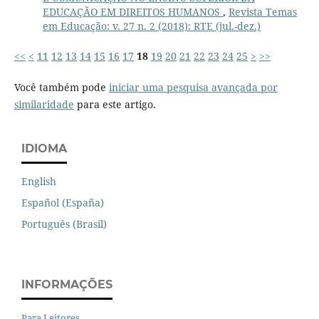
EDUCAÇÃO EM DIREITOS HUMANOS
,
Revista Temas
em Educação: v. 27 n. 2 (2018): RTE (jul.-dez.)
<<
<
11
12
13
14
15
16
17
18
19
20
21
22
23
24
25
>
>>
Você também pode
iniciar uma pesquisa avançada por
similaridade
para este artigo.
IDIOMA
English
Español (España)
Português (Brasil)
INFORMAÇÕES
Para Leitores