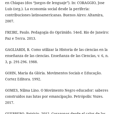
en Chiapas (dos “juegos de lenguaje”). In: CORAGGIO, Jose
Luis (org.). La economia social desde la periferia:
contribuciones latinoamericanas. Buenos Aires: Altamira,
2007.
FREIRE, Paulo. Pedagogia do Oprimido. 54ed. Rio de Janeiro:
Paz e Terra. 2013.
GAGLIARDI, R. Como utilizar la Historia de las ciencias en la
enseñanza de las ciencias. Enseñanza de las Ciencias, v. 6, n.
3, p. 291-296. 1988.
GOHN, Maria da Glória. Movimentos Sociais e Educação.
Cortez Editora. 1992.
GOMES, Nilma Lino. O Movimento Negro educador: saberes
construídos nas lutas por emancipação. Petrópolis: Vozes.
2017.
GUERRERO, Patricio. 2012. Corazonar desde el calor de las