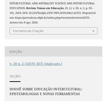
INTERCULTURAL AND ANTIRACIST SCIENCE AND INTERCULTURAL
EDUCATION.
Revista Temas em Educação
,
[S. l.]
, v. 28, n. 2, p. 83–
101, 2019. DOI: 10.22478/ufpb.2359-7003.2019v28n2.42353. Disponível
em: https://periodicos.ufpb.br/index.php/rteo/article/view/42353.
Acesso em: 8 ago. 2026.
Fomatos de Citação
EDIÇÃO
v. 28 n. 2 (2019): RTE (maio-ago.)
SEÇÃO
DOSSIÊ SOBRE EDUCAÇÃO INTERCULTURAL:
EPISTEMOLOGIAS E NOVAS FERRAMENTAS