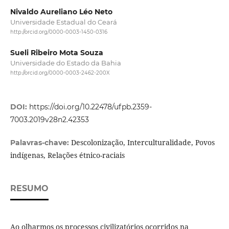
Nivaldo Aureliano Léo Neto
Universidade Estadual do Ceará
http://orcid.org/0000-0003-1450-0316
Sueli Ribeiro Mota Souza
Universidade do Estado da Bahia
http://orcid.org/0000-0003-2462-200X
DOI:
https://doi.org/10.22478/ufpb.2359-
7003.2019v28n2.42353
Descolonização, Interculturalidade, Povos
Palavras-chave:
indígenas, Relações étnico-raciais
RESUMO
Ao olharmos os processos civilizatórios ocorridos na