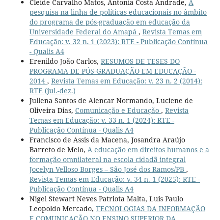
Cleide Carvalho Matos, Antonia Costa Andrade,
A
pesquisa na linha de políticas educacionais no âmbito
do programa de pós-graduação em educação da
Universidade Federal do Amapá
,
Revista Temas em
Educação: v. 32 n. 1 (2023): RTE - Publicação Contínua
- Qualis A4
Erenildo João Carlos,
RESUMOS DE TESES DO
PROGRAMA DE PÓS-GRADUAÇÃO EM EDUCAÇÃO -
2014
,
Revista Temas em Educação: v. 23 n. 2 (2014):
RTE (jul.-dez.)
Jullena Santos de Alencar Normando, Luciene de
Oliveira Dias,
Comunicação e Educação
,
Revista
Temas em Educação: v. 33 n. 1 (2024): RTE -
Publicação Contínua - Qualis A4
Francisco de Assis da Macena, Josandra Araújo
Barreto de Melo,
A educação em direitos humanos e a
formação omnilateral na escola cidadã integral
Jocelyn Velloso Borges – São José dos Ramos/PB
,
Revista Temas em Educação: v. 34 n. 1 (2025): RTE -
Publicação Contínua - Qualis A4
Nigel Stewart Neves Patriota Malta, Luis Paulo
Leopoldo Mercado,
TECNOLOGIAS DA INFORMAÇÃO
E COMUNICAÇÃO NO ENSINO SUPERIOR DA