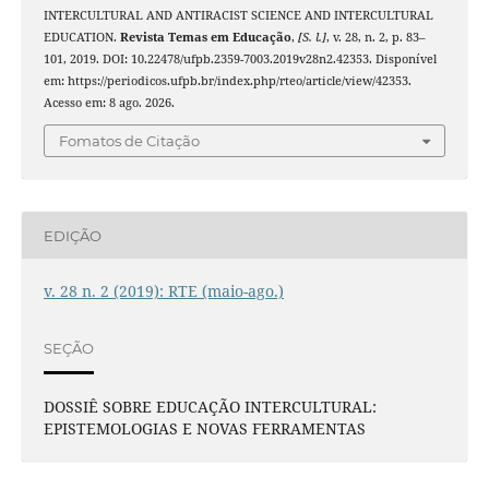
INTERCULTURAL AND ANTIRACIST SCIENCE AND INTERCULTURAL
EDUCATION.
Revista Temas em Educação
,
[S. l.]
, v. 28, n. 2, p. 83–
101, 2019. DOI: 10.22478/ufpb.2359-7003.2019v28n2.42353. Disponível
em: https://periodicos.ufpb.br/index.php/rteo/article/view/42353.
Acesso em: 8 ago. 2026.
Fomatos de Citação
EDIÇÃO
v. 28 n. 2 (2019): RTE (maio-ago.)
SEÇÃO
DOSSIÊ SOBRE EDUCAÇÃO INTERCULTURAL:
EPISTEMOLOGIAS E NOVAS FERRAMENTAS