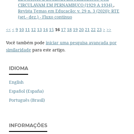
CIRCULAVAM EM PERNAMBUCO (1929 A 1934)
,
Revista Temas em Educação: v. 29 n. 3 (2020): RTE
(set.- dez.) - Fluxo contínuo
<<
<
9
10
11
12
13
14
15
16
17
18
19
20
21
22
23
>
>>
Você também pode
iniciar uma pesquisa avançada por
similaridade
para este artigo.
IDIOMA
English
Español (España)
Português (Brasil)
INFORMAÇÕES