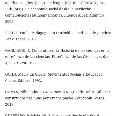
en Chiapas (dos “juegos de lenguaje”). In: CORAGGIO, Jose
Luis (org.). La economia social desde la periferia:
contribuciones latinoamericanas. Buenos Aires: Altamira,
2007.
FREIRE, Paulo. Pedagogia do Oprimido. 54ed. Rio de Janeiro:
Paz e Terra. 2013.
GAGLIARDI, R. Como utilizar la Historia de las ciencias en la
enseñanza de las ciencias. Enseñanza de las Ciencias, v. 6, n.
3, p. 291-296. 1988.
GOHN, Maria da Glória. Movimentos Sociais e Educação.
Cortez Editora. 1992.
GOMES, Nilma Lino. O Movimento Negro educador: saberes
construídos nas lutas por emancipação. Petrópolis: Vozes.
2017.
GUERRERO, Patricio. 2012. Corazonar desde el calor de las