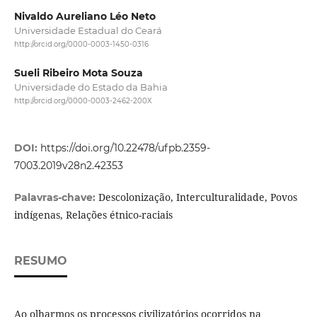
Nivaldo Aureliano Léo Neto
Universidade Estadual do Ceará
http://orcid.org/0000-0003-1450-0316
Sueli Ribeiro Mota Souza
Universidade do Estado da Bahia
http://orcid.org/0000-0003-2462-200X
DOI:
https://doi.org/10.22478/ufpb.2359-
7003.2019v28n2.42353
Descolonização, Interculturalidade, Povos
Palavras-chave:
indígenas, Relações étnico-raciais
RESUMO
Ao olharmos os processos civilizatórios ocorridos na