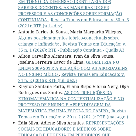
EM TORNO DA DIMENSÃO IDENTITÁRIA DOS
SABERES DOCENTES: AS MANEIRAS DE SER
PROFESSOR E AS CONCEPÇÕES SOBRE FORMAÇÃO
CONTINUADA
,
Revista Temas em Educação: v. 30 n. 3
(2021): RTE (set - dez)
Antonio Carlos de Sousa, María Margarita Villegas,
Alguns posicionamentos teórico-conceituais sobre
criança e infância/s:
,
Revista Temas em Educação: v.
35 n. 1 (2026): RTE - Publicação Contínua - Qualis A3
Ailton Carvalho Alcantara, Ivan da Silva Sousa,
Joselma Ferreira Lavor de Lima,
GEOMETRIA NO
ENEM 2009-2013: A RELAÇÃO COM AS ABORDAGENS
NO ENSINO MÉDIO
,
Revista Temas em Educação: v.
24 n. 2 (2015): RTE (jul.-dez.)
Klayton Santana Porto, Eliana Bispo Vitória Nery, Olga
Rodrigues dos Santos,
AS CONTRIBUIÇÕES DA
ETNOMATEMÁTICA NA CONTEXTUALIZAÇÃO E NO
PROCESSO DE ENSINO E APRENDIZAGEM DA
MATEMÁTICA EM UMA ESCOLA DO CAMPO
,
Revista
Temas em Educação: v. 30 n. 2 (2021): RTE (mai.-ago.)
Édla Silva, Adlene Silva Arantes,
REPRESENTAÇÕES
SOCIAIS DE EDUCADORES E MÉDICOS SOBRE
EDUCAÇÃO E EUGENIA EM PERIÓDICOS QUE