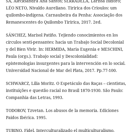
SÁ, Alecksandra Ana Santos; SERRADELA, Larissa Isidoro;
LÉO NETO, Nivaldo Aureliano. Tiririca dos Crioulos: um
quilombo-indígena. Carnaubeira da Penha: Associação dos
Remanescentes do Quilombo Tiririca, 2017. 2ed.
SÁNCHEZ, Marisol Patiño. Tejiendo conocimientos en los
círculos senti-pensantes: hacia un Trabajo Social Decolonial
y del Bien Vivir. In: HERMIDA, Maria Eugenia e MESCHINI,
Paula (orgs.). Trabajo social y Descolonialidad:
epistemologias insurgentes para la intervención en lo social.
Universidad Nacional de Mar del Plata, 2017. Pp.77-100.
SCHWARCZ, Lilia Moritz. O Espetáculo das Raças – cientistas,
instituições e questão racial no Brasil 1870-1930. São Paulo:
Companhia das Letras, 1993.
TODOROV, Tzvetan. Los abusos de la memoria. Ediciones
Paidos Ibérica. 1995.
TUBINO, Fidel. Interculturalizado el multiculturalismo.