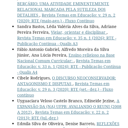
BERÇÁRIO: UMA ATIVIDADE EMINENTEMENTE
RELACIONAL MARCADA PELA SUTILEZA DOS
DETALHES
,
Revista Temas em Educação: v. 29 n. 2
(2020): RTE (maio-ago.) - Fluxo Contínuo
Sandra Bastos, Lêda Valéria Alves da Silva, Adriane
Pereira Ferreira,
Vigiar, orientar e disciplinar
,
Revista Temas em Educação: v. 35 n. 1 (2026): RTE -
Publicação Contínua - Qualis A3
Fábio Antonio Gabriel, Alfredo Moreira da Silva
Júnior, Ana Lúcia Pereira,
Ensino religioso na Base
Nacional Comum Curricular:
,
Revista Temas em
Educação: v. 33 n. 1 (2024): RTE - Publicação Contínua
- Qualis A4
Cibele Rodrigues,
O DISCURSO NEOCONSERVADOR:
ANTAGONISMO E DISPUTAS
,
Revista Temas em
Educação: v. 29 n. 3 (2020): RTE (set.- dez.) - Fluxo
contínuo
Uyguaciara Veloso Castelo Branco, Edineide Jezine,
A
EXPANSÃO DA (NA) UFPB: AVALIANDO O REUNI (2008
A 2012)
,
Revista Temas em Educação: v. 22 n. 2
(2013): RTE (jul.-dez.)
Edmila Silva de Oliveira, Denise Barreto,
REFLEXÕES