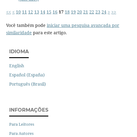
<<
<
10
11
12
13
14
15
16
17
18
19
20
21
22
23
24
>
>>
Você também pode
iniciar uma pesquisa avançada por
similaridade
para este artigo.
IDIOMA
English
Español (España)
Português (Brasil)
INFORMAÇÕES
Para Leitores
Para Autores