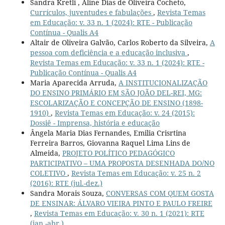
Sandra Kretli , Aline Dias de Oliveira Cocheto,
Currículos, juventudes e fabulações
,
Revista Temas
em Educação: v. 33 n. 1 (2024): RTE - Publicação
Contínua - Qualis A4
Altair de Oliveira Galvão, Carlos Roberto da Silveira,
A
pessoa com deficiência e a educação inclusiva
,
Revista Temas em Educação: v. 33 n. 1 (2024): RTE -
Publicação Contínua - Qualis A4
Maria Aparecida Arruda,
A INSTITUCIONALIZAÇÃO
DO ENSINO PRIMÁRIO EM SÃO JOÃO DEL-REI, MG:
ESCOLARIZAÇÃO E CONCEPÇÃO DE ENSINO (1898-
1910)
,
Revista Temas em Educação: v. 24 (2015):
Dossiê - Imprensa, história e educação
Ângela Maria Dias Fernandes, Emilia Crisrtina
Ferreira Barros, Giovanna Raquel Lima Lins de
Almeida,
PROJETO POLÍTICO PEDAGÓGICO
PARTICIPATIVO – UMA PROPOSTA DESENHADA DO/NO
COLETIVO
,
Revista Temas em Educação: v. 25 n. 2
(2016): RTE (jul.-dez.)
Sandra Morais Souza,
CONVERSAS COM QUEM GOSTA
DE ENSINAR: ÁLVARO VIEIRA PINTO E PAULO FREIRE
,
Revista Temas em Educação: v. 30 n. 1 (2021): RTE
(jan.-abr.)