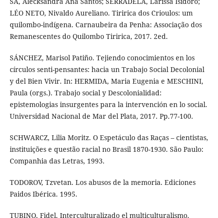
SÁ, Alecksandra Ana Santos; SERRADELA, Larissa Isidoro;
LÉO NETO, Nivaldo Aureliano. Tiririca dos Crioulos: um
quilombo-indígena. Carnaubeira da Penha: Associação dos
Remanescentes do Quilombo Tiririca, 2017. 2ed.
SÁNCHEZ, Marisol Patiño. Tejiendo conocimientos en los
círculos senti-pensantes: hacia un Trabajo Social Decolonial
y del Bien Vivir. In: HERMIDA, Maria Eugenia e MESCHINI,
Paula (orgs.). Trabajo social y Descolonialidad:
epistemologias insurgentes para la intervención en lo social.
Universidad Nacional de Mar del Plata, 2017. Pp.77-100.
SCHWARCZ, Lilia Moritz. O Espetáculo das Raças – cientistas,
instituições e questão racial no Brasil 1870-1930. São Paulo:
Companhia das Letras, 1993.
TODOROV, Tzvetan. Los abusos de la memoria. Ediciones
Paidos Ibérica. 1995.
TUBINO, Fidel. Interculturalizado el multiculturalismo.