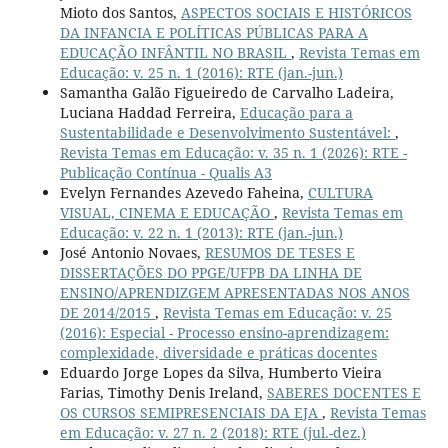
Mioto dos Santos,
ASPECTOS SOCIAIS E HISTÓRICOS
DA INFANCIA E POLÍTICAS PÚBLICAS PARA A
EDUCAÇÃO INFÂNTIL NO BRASIL
,
Revista Temas em
Educação: v. 25 n. 1 (2016): RTE (jan.-jun.)
Samantha Galão Figueiredo de Carvalho Ladeira,
Luciana Haddad Ferreira,
Educação para a
Sustentabilidade e Desenvolvimento Sustentável:
,
Revista Temas em Educação: v. 35 n. 1 (2026): RTE -
Publicação Contínua - Qualis A3
Evelyn Fernandes Azevedo Faheina,
CULTURA
VISUAL, CINEMA E EDUCAÇÃO
,
Revista Temas em
Educação: v. 22 n. 1 (2013): RTE (jan.-jun.)
José Antonio Novaes,
RESUMOS DE TESES E
DISSERTAÇÕES DO PPGE/UFPB DA LINHA DE
ENSINO/APRENDIZGEM APRESENTADAS NOS ANOS
DE 2014/2015
,
Revista Temas em Educação: v. 25
(2016): Especial - Processo ensino-aprendizagem:
complexidade, diversidade e práticas docentes
Eduardo Jorge Lopes da Silva, Humberto Vieira
Farias, Timothy Denis Ireland,
SABERES DOCENTES E
OS CURSOS SEMIPRESENCIAIS DA EJA
,
Revista Temas
em Educação: v. 27 n. 2 (2018): RTE (jul.-dez.)