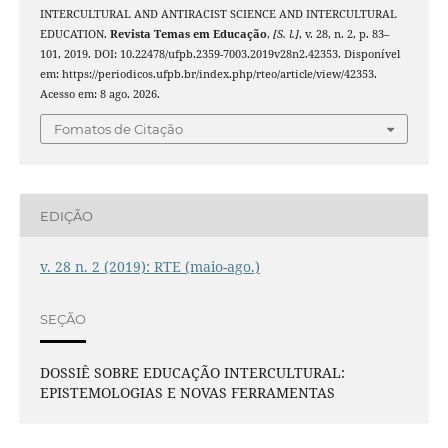
INTERCULTURAL AND ANTIRACIST SCIENCE AND INTERCULTURAL
EDUCATION.
Revista Temas em Educação
,
[S. l.]
, v. 28, n. 2, p. 83–
101, 2019. DOI: 10.22478/ufpb.2359-7003.2019v28n2.42353. Disponível
em: https://periodicos.ufpb.br/index.php/rteo/article/view/42353.
Acesso em: 8 ago. 2026.
Fomatos de Citação
EDIÇÃO
v. 28 n. 2 (2019): RTE (maio-ago.)
SEÇÃO
DOSSIÊ SOBRE EDUCAÇÃO INTERCULTURAL:
EPISTEMOLOGIAS E NOVAS FERRAMENTAS