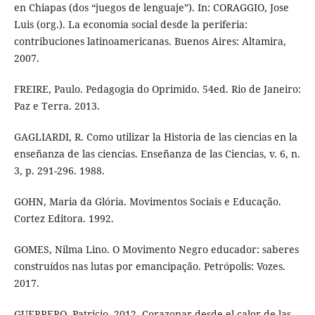
en Chiapas (dos “juegos de lenguaje”). In: CORAGGIO, Jose
Luis (org.). La economia social desde la periferia:
contribuciones latinoamericanas. Buenos Aires: Altamira,
2007.
FREIRE, Paulo. Pedagogia do Oprimido. 54ed. Rio de Janeiro:
Paz e Terra. 2013.
GAGLIARDI, R. Como utilizar la Historia de las ciencias en la
enseñanza de las ciencias. Enseñanza de las Ciencias, v. 6, n.
3, p. 291-296. 1988.
GOHN, Maria da Glória. Movimentos Sociais e Educação.
Cortez Editora. 1992.
GOMES, Nilma Lino. O Movimento Negro educador: saberes
construídos nas lutas por emancipação. Petrópolis: Vozes.
2017.
GUERRERO, Patricio. 2012. Corazonar desde el calor de las