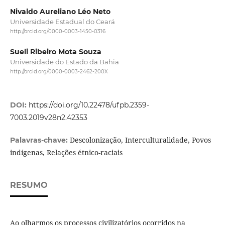
Nivaldo Aureliano Léo Neto
Universidade Estadual do Ceará
http://orcid.org/0000-0003-1450-0316
Sueli Ribeiro Mota Souza
Universidade do Estado da Bahia
http://orcid.org/0000-0003-2462-200X
DOI:
https://doi.org/10.22478/ufpb.2359-
7003.2019v28n2.42353
Descolonização, Interculturalidade, Povos
Palavras-chave:
indígenas, Relações étnico-raciais
RESUMO
Ao olharmos os processos civilizatórios ocorridos na