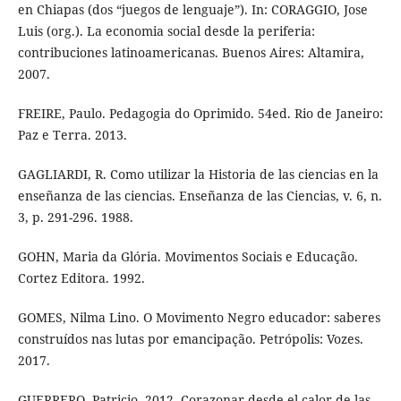
en Chiapas (dos “juegos de lenguaje”). In: CORAGGIO, Jose
Luis (org.). La economia social desde la periferia:
contribuciones latinoamericanas. Buenos Aires: Altamira,
2007.
FREIRE, Paulo. Pedagogia do Oprimido. 54ed. Rio de Janeiro:
Paz e Terra. 2013.
GAGLIARDI, R. Como utilizar la Historia de las ciencias en la
enseñanza de las ciencias. Enseñanza de las Ciencias, v. 6, n.
3, p. 291-296. 1988.
GOHN, Maria da Glória. Movimentos Sociais e Educação.
Cortez Editora. 1992.
GOMES, Nilma Lino. O Movimento Negro educador: saberes
construídos nas lutas por emancipação. Petrópolis: Vozes.
2017.
GUERRERO, Patricio. 2012. Corazonar desde el calor de las