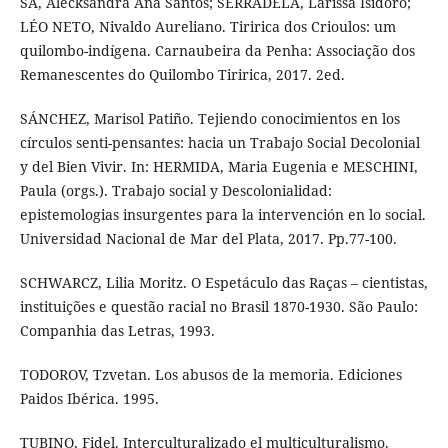
SÁ, Alecksandra Ana Santos; SERRADELA, Larissa Isidoro;
LÉO NETO, Nivaldo Aureliano. Tiririca dos Crioulos: um
quilombo-indígena. Carnaubeira da Penha: Associação dos
Remanescentes do Quilombo Tiririca, 2017. 2ed.
SÁNCHEZ, Marisol Patiño. Tejiendo conocimientos en los
círculos senti-pensantes: hacia un Trabajo Social Decolonial
y del Bien Vivir. In: HERMIDA, Maria Eugenia e MESCHINI,
Paula (orgs.). Trabajo social y Descolonialidad:
epistemologias insurgentes para la intervención en lo social.
Universidad Nacional de Mar del Plata, 2017. Pp.77-100.
SCHWARCZ, Lilia Moritz. O Espetáculo das Raças – cientistas,
instituições e questão racial no Brasil 1870-1930. São Paulo:
Companhia das Letras, 1993.
TODOROV, Tzvetan. Los abusos de la memoria. Ediciones
Paidos Ibérica. 1995.
TUBINO, Fidel. Interculturalizado el multiculturalismo.