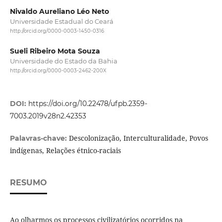
Nivaldo Aureliano Léo Neto
Universidade Estadual do Ceará
http://orcid.org/0000-0003-1450-0316
Sueli Ribeiro Mota Souza
Universidade do Estado da Bahia
http://orcid.org/0000-0003-2462-200X
DOI:
https://doi.org/10.22478/ufpb.2359-
7003.2019v28n2.42353
Descolonização, Interculturalidade, Povos
Palavras-chave:
indígenas, Relações étnico-raciais
RESUMO
Ao olharmos os processos civilizatórios ocorridos na