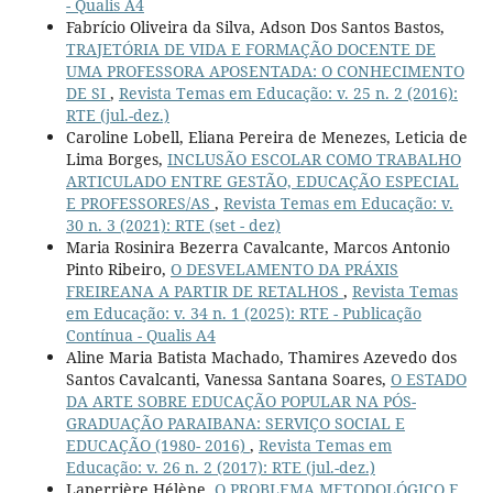
- Qualis A4
Fabrício Oliveira da Silva, Adson Dos Santos Bastos,
TRAJETÓRIA DE VIDA E FORMAÇÃO DOCENTE DE
UMA PROFESSORA APOSENTADA: O CONHECIMENTO
DE SI
,
Revista Temas em Educação: v. 25 n. 2 (2016):
RTE (jul.-dez.)
Caroline Lobell, Eliana Pereira de Menezes, Leticia de
Lima Borges,
INCLUSÃO ESCOLAR COMO TRABALHO
ARTICULADO ENTRE GESTÃO, EDUCAÇÃO ESPECIAL
E PROFESSORES/AS
,
Revista Temas em Educação: v.
30 n. 3 (2021): RTE (set - dez)
Maria Rosinira Bezerra Cavalcante, Marcos Antonio
Pinto Ribeiro,
O DESVELAMENTO DA PRÁXIS
FREIREANA A PARTIR DE RETALHOS
,
Revista Temas
em Educação: v. 34 n. 1 (2025): RTE - Publicação
Contínua - Qualis A4
Aline Maria Batista Machado, Thamires Azevedo dos
Santos Cavalcanti, Vanessa Santana Soares,
O ESTADO
DA ARTE SOBRE EDUCAÇÃO POPULAR NA PÓS-
GRADUAÇÃO PARAIBANA: SERVIÇO SOCIAL E
EDUCAÇÃO (1980- 2016)
,
Revista Temas em
Educação: v. 26 n. 2 (2017): RTE (jul.-dez.)
Laperrière Hélène,
O PROBLEMA METODOLÓGICO E