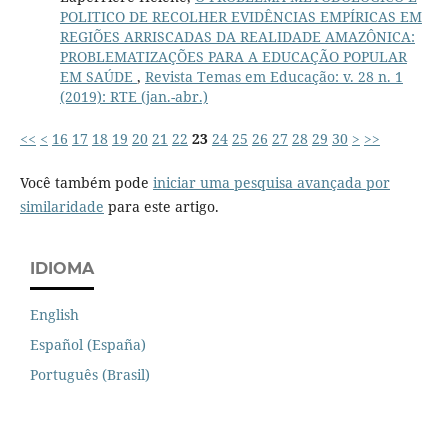
POLITICO DE RECOLHER EVIDÊNCIAS EMPÍRICAS EM
REGIÕES ARRISCADAS DA REALIDADE AMAZÔNICA:
PROBLEMATIZAÇÕES PARA A EDUCAÇÃO POPULAR
EM SAÚDE
,
Revista Temas em Educação: v. 28 n. 1
(2019): RTE (jan.-abr.)
<<
<
16
17
18
19
20
21
22
23
24
25
26
27
28
29
30
>
>>
Você também pode
iniciar uma pesquisa avançada por
similaridade
para este artigo.
IDIOMA
English
Español (España)
Português (Brasil)