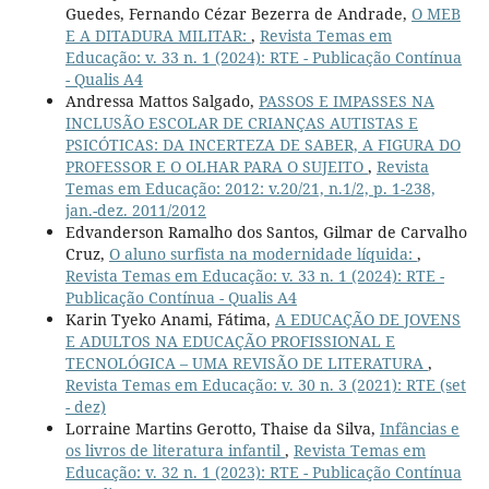
Guedes, Fernando Cézar Bezerra de Andrade,
O MEB
E A DITADURA MILITAR:
,
Revista Temas em
Educação: v. 33 n. 1 (2024): RTE - Publicação Contínua
- Qualis A4
Andressa Mattos Salgado,
PASSOS E IMPASSES NA
INCLUSÃO ESCOLAR DE CRIANÇAS AUTISTAS E
PSICÓTICAS: DA INCERTEZA DE SABER, A FIGURA DO
PROFESSOR E O OLHAR PARA O SUJEITO
,
Revista
Temas em Educação: 2012: v.20/21, n.1/2, p. 1-238,
jan.-dez. 2011/2012
Edvanderson Ramalho dos Santos, Gilmar de Carvalho
Cruz,
O aluno surfista na modernidade líquida:
,
Revista Temas em Educação: v. 33 n. 1 (2024): RTE -
Publicação Contínua - Qualis A4
Karin Tyeko Anami, Fátima,
A EDUCAÇÃO DE JOVENS
E ADULTOS NA EDUCAÇÃO PROFISSIONAL E
TECNOLÓGICA – UMA REVISÃO DE LITERATURA
,
Revista Temas em Educação: v. 30 n. 3 (2021): RTE (set
- dez)
Lorraine Martins Gerotto, Thaise da Silva,
Infâncias e
os livros de literatura infantil
,
Revista Temas em
Educação: v. 32 n. 1 (2023): RTE - Publicação Contínua