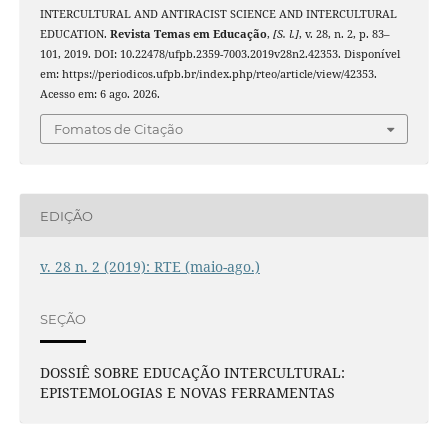
INTERCULTURAL AND ANTIRACIST SCIENCE AND INTERCULTURAL
EDUCATION.
Revista Temas em Educação
,
[S. l.]
, v. 28, n. 2, p. 83–
101, 2019. DOI: 10.22478/ufpb.2359-7003.2019v28n2.42353. Disponível
em: https://periodicos.ufpb.br/index.php/rteo/article/view/42353.
Acesso em: 6 ago. 2026.
Fomatos de Citação
EDIÇÃO
v. 28 n. 2 (2019): RTE (maio-ago.)
SEÇÃO
DOSSIÊ SOBRE EDUCAÇÃO INTERCULTURAL:
EPISTEMOLOGIAS E NOVAS FERRAMENTAS