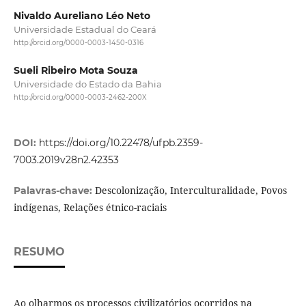
Nivaldo Aureliano Léo Neto
Universidade Estadual do Ceará
http://orcid.org/0000-0003-1450-0316
Sueli Ribeiro Mota Souza
Universidade do Estado da Bahia
http://orcid.org/0000-0003-2462-200X
DOI:
https://doi.org/10.22478/ufpb.2359-
7003.2019v28n2.42353
Descolonização, Interculturalidade, Povos
Palavras-chave:
indígenas, Relações étnico-raciais
RESUMO
Ao olharmos os processos civilizatórios ocorridos na