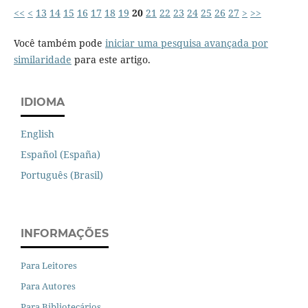
<<
<
13
14
15
16
17
18
19
20
21
22
23
24
25
26
27
>
>>
Você também pode
iniciar uma pesquisa avançada por
similaridade
para este artigo.
IDIOMA
English
Español (España)
Português (Brasil)
INFORMAÇÕES
Para Leitores
Para Autores
Para Bibliotecários