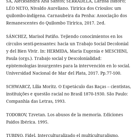
SÁ, Alecksandra Ana Santos; SERRADELA, Larissa Isidoro;
LÉO NETO, Nivaldo Aureliano. Tiririca dos Crioulos: um
quilombo-indígena. Carnaubeira da Penha: Associação dos
Remanescentes do Quilombo Tiririca, 2017. 2ed.
SÁNCHEZ, Marisol Patiño. Tejiendo conocimientos en los
círculos senti-pensantes: hacia un Trabajo Social Decolonial
y del Bien Vivir. In: HERMIDA, Maria Eugenia e MESCHINI,
Paula (orgs.). Trabajo social y Descolonialidad:
epistemologias insurgentes para la intervención en lo social.
Universidad Nacional de Mar del Plata, 2017. Pp.77-100.
SCHWARCZ, Lilia Moritz. O Espetáculo das Raças – cientistas,
instituições e questão racial no Brasil 1870-1930. São Paulo:
Companhia das Letras, 1993.
TODOROV, Tzvetan. Los abusos de la memoria. Ediciones
Paidos Ibérica. 1995.
TUBINO, Fidel. Interculturalizado el multiculturalismo.