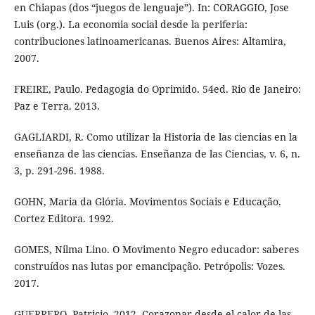
en Chiapas (dos “juegos de lenguaje”). In: CORAGGIO, Jose
Luis (org.). La economia social desde la periferia:
contribuciones latinoamericanas. Buenos Aires: Altamira,
2007.
FREIRE, Paulo. Pedagogia do Oprimido. 54ed. Rio de Janeiro:
Paz e Terra. 2013.
GAGLIARDI, R. Como utilizar la Historia de las ciencias en la
enseñanza de las ciencias. Enseñanza de las Ciencias, v. 6, n.
3, p. 291-296. 1988.
GOHN, Maria da Glória. Movimentos Sociais e Educação.
Cortez Editora. 1992.
GOMES, Nilma Lino. O Movimento Negro educador: saberes
construídos nas lutas por emancipação. Petrópolis: Vozes.
2017.
GUERRERO, Patricio. 2012. Corazonar desde el calor de las