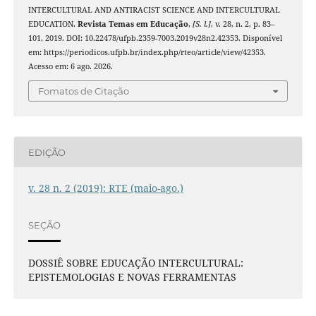
INTERCULTURAL AND ANTIRACIST SCIENCE AND INTERCULTURAL
EDUCATION.
Revista Temas em Educação
,
[S. l.]
, v. 28, n. 2, p. 83–
101, 2019. DOI: 10.22478/ufpb.2359-7003.2019v28n2.42353. Disponível
em: https://periodicos.ufpb.br/index.php/rteo/article/view/42353.
Acesso em: 6 ago. 2026.
Fomatos de Citação
EDIÇÃO
v. 28 n. 2 (2019): RTE (maio-ago.)
SEÇÃO
DOSSIÊ SOBRE EDUCAÇÃO INTERCULTURAL:
EPISTEMOLOGIAS E NOVAS FERRAMENTAS