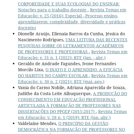
CORPOREIDADE E SUAS ECOLOGIAS DO ENSINAR:
Notações para o trabalho docente
,
Revista Temas em
Educação: v. 25 (2016): Especial - Processo ensino-
aprendizagem: complexidade, diversidade e práticas
docentes
Dionelle Araújo, Elienaia Barros da Cunha, Jéssica do
Nascimento Rodrigues,
UMA LEITURA DAS RECENTES
PESQUISAS SOBRE OS LETRAMENTOS ACADÊMICOS
DE PROFESSORES E PROFESSORAS
,
Revista Temas em
Educação: v. 31 n. 1 (2022): RTE (jan. - abr.)
Geraldo de Andrade Fagundes, Ivone Fernandes
Morcilo Lixa,
O INATO E O APRENDIDO: A EFICÁCIA
DO HABITUS NO CAMPO ESCOLAR
,
Revista Temas em
Educação: v. 30 n. 2 (2021): RTE (mai.-ago.)
Vania do Carmo Nobile, Adriana Aparecida de Souza,
Judithe da Costa Leite Albuquerque,
A PRODUÇÃO DO
CONHECIMENTO EM EDUCAÇÃO PROFISSIONAL
ARTICULADA À FORMAÇÃO DE PROFESSORES NAS
DISSERTAÇÕES DO PPGEP (2015-2017)
,
Revista Temas
em Educação: v. 28 n. 1 (2019): RTE (jan.-abr.)
Valdelaine Mendes,
O PRINCÍPIO DA GESTÃO
DEMOCRÁTICA NA FORMAÇÃO DE PROFESSORES NO