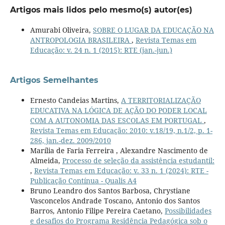
Artigos mais lidos pelo mesmo(s) autor(es)
Amurabi Oliveira,
SOBRE O LUGAR DA EDUCAÇÃO NA
ANTROPOLOGIA BRASILEIRA
,
Revista Temas em
Educação: v. 24 n. 1 (2015): RTE (jan.-jun.)
Artigos Semelhantes
Ernesto Candeias Martins,
A TERRITORIALIZAÇÃO
EDUCATIVA NA LÓGICA DE AÇÃO DO PODER LOCAL
COM A AUTONOMIA DAS ESCOLAS EM PORTUGAL
,
Revista Temas em Educação: 2010: v.18/19, n.1/2, p. 1-
286, jan.-dez. 2009/2010
Marília de Faria Ferreira , Alexandre Nascimento de
Almeida,
Processo de seleção da assistência estudantil:
,
Revista Temas em Educação: v. 33 n. 1 (2024): RTE -
Publicação Contínua - Qualis A4
Bruno Leandro dos Santos Barbosa, Chrystiane
Vasconcelos Andrade Toscano, Antonio dos Santos
Barros, Antonio Filipe Pereira Caetano,
Possibilidades
e desafios do Programa Residência Pedagógica sob o