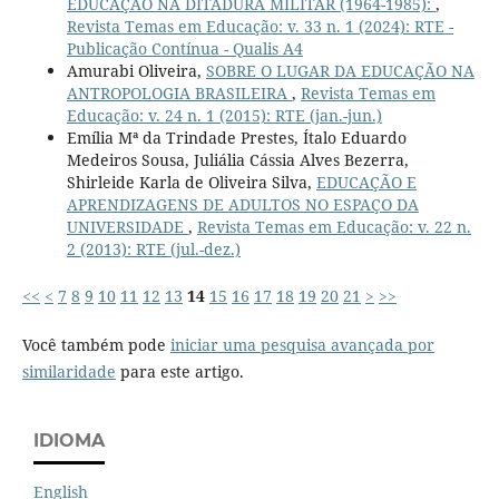
EDUCAÇÃO NA DITADURA MILITAR (1964-1985):
,
Revista Temas em Educação: v. 33 n. 1 (2024): RTE -
Publicação Contínua - Qualis A4
Amurabi Oliveira,
SOBRE O LUGAR DA EDUCAÇÃO NA
ANTROPOLOGIA BRASILEIRA
,
Revista Temas em
Educação: v. 24 n. 1 (2015): RTE (jan.-jun.)
Emília Mª da Trindade Prestes, Ítalo Eduardo
Medeiros Sousa, Juliália Cássia Alves Bezerra,
Shirleide Karla de Oliveira Silva,
EDUCAÇÃO E
APRENDIZAGENS DE ADULTOS NO ESPAÇO DA
UNIVERSIDADE
,
Revista Temas em Educação: v. 22 n.
2 (2013): RTE (jul.-dez.)
<<
<
7
8
9
10
11
12
13
14
15
16
17
18
19
20
21
>
>>
Você também pode
iniciar uma pesquisa avançada por
similaridade
para este artigo.
IDIOMA
English