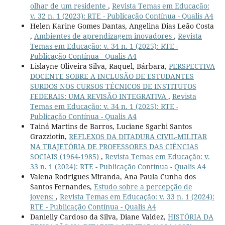
olhar de um residente
,
Revista Temas em Educação:
v. 32 n. 1 (2023): RTE - Publicação Contínua - Qualis A4
Helen Karine Gomes Dantas, Angelina Dias Leão Costa
,
Ambientes de aprendizagem inovadores
,
Revista
Temas em Educação: v. 34 n. 1 (2025): RTE -
Publicação Contínua - Qualis A4
Lislayne Oliveira Silva, Raquel, Bárbara,
PERSPECTIVA
DOCENTE SOBRE A INCLUSÃO DE ESTUDANTES
SURDOS NOS CURSOS TÉCNICOS DE INSTITUTOS
FEDERAIS: UMA REVISÃO INTEGRATIVA
,
Revista
Temas em Educação: v. 34 n. 1 (2025): RTE -
Publicação Contínua - Qualis A4
Tainá Martins de Barros, Luciane Sgarbi Santos
Grazziotin,
REFLEXOS DA DITADURA CIVIL-MILITAR
NA TRAJETÓRIA DE PROFESSORES DAS CIÊNCIAS
SOCIAIS (1964-1985)
,
Revista Temas em Educação: v.
33 n. 1 (2024): RTE - Publicação Contínua - Qualis A4
Valena Rodrigues Miranda, Ana Paula Cunha dos
Santos Fernandes,
Estudo sobre a percepção de
jovens:
,
Revista Temas em Educação: v. 33 n. 1 (2024):
RTE - Publicação Contínua - Qualis A4
Danielly Cardoso da Silva, Diane Valdez,
HISTÓRIA DA