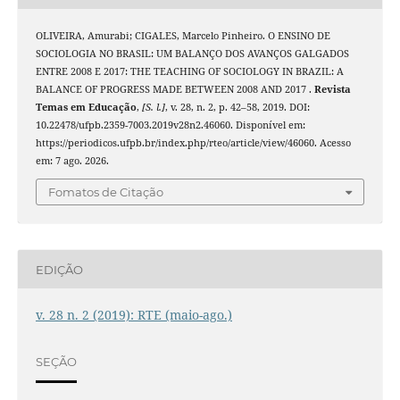
OLIVEIRA, Amurabi; CIGALES, Marcelo Pinheiro. O ENSINO DE
SOCIOLOGIA NO BRASIL: UM BALANÇO DOS AVANÇOS GALGADOS
ENTRE 2008 E 2017: THE TEACHING OF SOCIOLOGY IN BRAZIL: A
BALANCE OF PROGRESS MADE BETWEEN 2008 AND 2017 .
Revista
Temas em Educação
,
[S. l.]
, v. 28, n. 2, p. 42–58, 2019. DOI:
10.22478/ufpb.2359-7003.2019v28n2.46060. Disponível em:
https://periodicos.ufpb.br/index.php/rteo/article/view/46060. Acesso
em: 7 ago. 2026.
Fomatos de Citação
EDIÇÃO
v. 28 n. 2 (2019): RTE (maio-ago.)
SEÇÃO