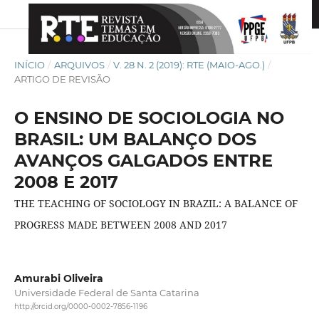
INÍCIO
/
ARQUIVOS
/
V. 28 N. 2 (2019): RTE (MAIO-AGO.)
/
ARTIGO DE REVISÃO
O ENSINO DE SOCIOLOGIA NO
BRASIL: UM BALANÇO DOS
AVANÇOS GALGADOS ENTRE
2008 E 2017
THE TEACHING OF SOCIOLOGY IN BRAZIL: A BALANCE OF
PROGRESS MADE BETWEEN 2008 AND 2017
Amurabi Oliveira
Universidade Federal de Santa Catarina
http://orcid.org/0000-0002-7856-1196