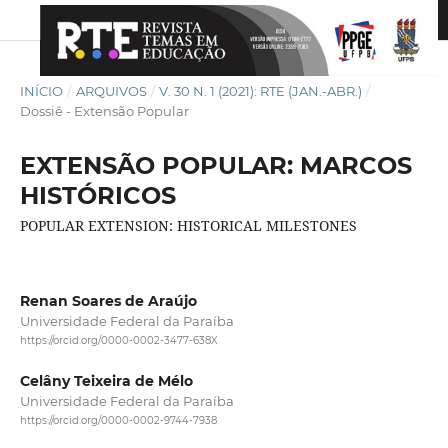
INÍCIO
/
ARQUIVOS
/
V. 30 N. 1 (2021): RTE (JAN.-ABR.)
/
Dossiê - Extensão Popular
EXTENSÃO POPULAR: MARCOS
HISTÓRICOS
POPULAR EXTENSION: HISTORICAL MILESTONES
Renan Soares de Araújo
Universidade Federal da Paraíba
https://orcid.org/0000-0002-3477-638X
Celâny Teixeira de Mélo
Universidade Federal da Paraíba
https://orcid.org/0000-0002-9744-7938