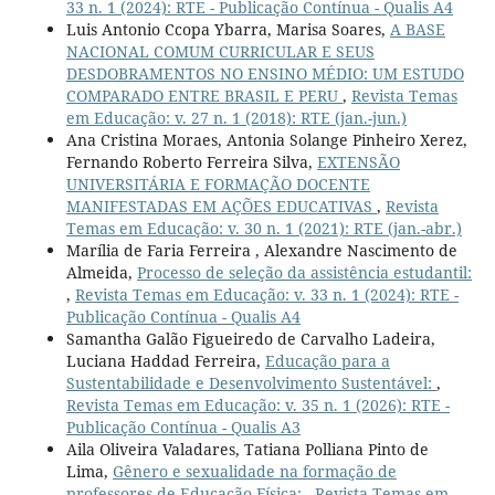
33 n. 1 (2024): RTE - Publicação Contínua - Qualis A4
Luis Antonio Ccopa Ybarra, Marisa Soares,
A BASE
NACIONAL COMUM CURRICULAR E SEUS
DESDOBRAMENTOS NO ENSINO MÉDIO: UM ESTUDO
COMPARADO ENTRE BRASIL E PERU
,
Revista Temas
em Educação: v. 27 n. 1 (2018): RTE (jan.-jun.)
Ana Cristina Moraes, Antonia Solange Pinheiro Xerez,
Fernando Roberto Ferreira Silva,
EXTENSÃO
UNIVERSITÁRIA E FORMAÇÃO DOCENTE
MANIFESTADAS EM AÇÕES EDUCATIVAS
,
Revista
Temas em Educação: v. 30 n. 1 (2021): RTE (jan.-abr.)
Marília de Faria Ferreira , Alexandre Nascimento de
Almeida,
Processo de seleção da assistência estudantil:
,
Revista Temas em Educação: v. 33 n. 1 (2024): RTE -
Publicação Contínua - Qualis A4
Samantha Galão Figueiredo de Carvalho Ladeira,
Luciana Haddad Ferreira,
Educação para a
Sustentabilidade e Desenvolvimento Sustentável:
,
Revista Temas em Educação: v. 35 n. 1 (2026): RTE -
Publicação Contínua - Qualis A3
Aila Oliveira Valadares, Tatiana Polliana Pinto de
Lima,
Gênero e sexualidade na formação de
professores de Educação Física:
,
Revista Temas em