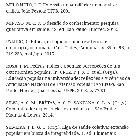
MELO NETO, J. F. Extensão universitária: uma análise
crítica. João Pessoa: UFPB, 2001.
MINAYO, M. C. S. O desafio do conhecimento: pesquisa
qualitativa em saúde. 12. ed. São Paulo: Hucitec, 2012.
PALUDO, C. Educação Popular como resistência e
emancipação humana. Cad. Cedes, Campinas, v. 35, n. 96, p.
219-238, mai./ago. 2015.
ROSA, I. M. Pedras, noites e poemas: percepções de um
extensionista popular. In: CRUZ, P. J. S. C. et al. (Orgs.).
Educação popular na universidade: reflexões e vivências da
Articulação Nacional de Extensão Popular (ANEPOP). São
Paulo: Hucitec; João Pessoa: UFPB, 2013. p. 77-81.
SILVA, A. C. M.; BRÊTAS, A. C. P.; SANTANA, C. L. A. (Orgs.).
Com-unidade: experiências extensionistas. São Paulo:
Páginas & Letras, 2014.
SILVEIRA, J. L. G. C. (Org.). Liga de saúde coletiva: extensão
popular em busca da integralidade. 1. ed. Blumenau: