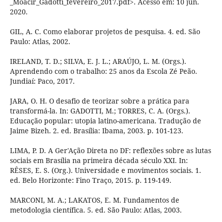
_Moacir_Gadotti_fevereiro_2017.pdf>. Acesso em: 10 jun.
2020.
GIL, A. C. Como elaborar projetos de pesquisa. 4. ed. São
Paulo: Atlas, 2002.
IRELAND, T. D.; SILVA, E. J. L.; ARAÚJO, L. M. (Orgs.).
Aprendendo com o trabalho: 25 anos da Escola Zé Peão.
Jundiaí: Paco, 2017.
JARA, O. H. O desafio de teorizar sobre a prática para
transformá-la. In: GADOTTI, M.; TORRES, C. A. (Orgs.).
Educação popular: utopia latino-americana. Tradução de
Jaime Bizeh. 2. ed. Brasília: Ibama, 2003. p. 101-123.
LIMA, P. D. A Ger'Ação Direta no DF: reflexões sobre as lutas
sociais em Brasília na primeira década século XXI. In:
RÊSES, E. S. (Org.). Universidade e movimentos sociais. 1.
ed. Belo Horizonte: Fino Traço, 2015. p. 119-149.
MARCONI, M. A.; LAKATOS, E. M. Fundamentos de
metodologia científica. 5. ed. São Paulo: Atlas, 2003.