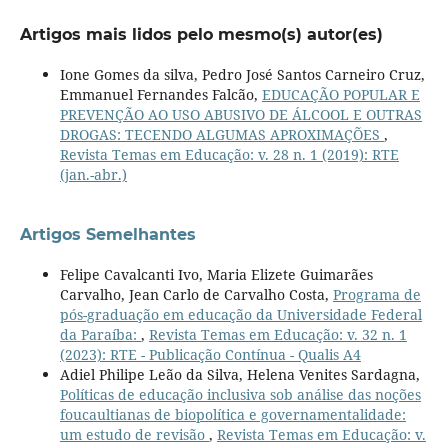
Artigos mais lidos pelo mesmo(s) autor(es)
Ione Gomes da silva, Pedro José Santos Carneiro Cruz,
Emmanuel Fernandes Falcão,
EDUCAÇÃO POPULAR E
PREVENÇÃO AO USO ABUSIVO DE ÁLCOOL E OUTRAS
DROGAS: TECENDO ALGUMAS APROXIMAÇÕES
,
Revista Temas em Educação: v. 28 n. 1 (2019): RTE
(jan.-abr.)
Artigos Semelhantes
Felipe Cavalcanti Ivo, Maria Elizete Guimarães
Carvalho, Jean Carlo de Carvalho Costa,
Programa de
pós-graduação em educação da Universidade Federal
da Paraíba:
,
Revista Temas em Educação: v. 32 n. 1
(2023): RTE - Publicação Contínua - Qualis A4
Adiel Philipe Leão da Silva, Helena Venites Sardagna,
Políticas de educação inclusiva sob análise das noções
foucaultianas de biopolítica e governamentalidade:
um estudo de revisão
,
Revista Temas em Educação: v.