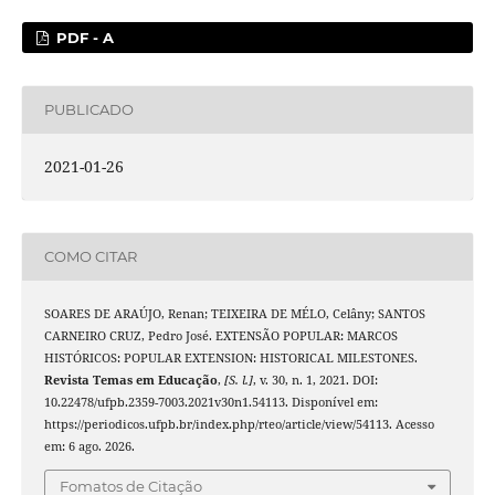
PDF - A
PUBLICADO
2021-01-26
COMO CITAR
SOARES DE ARAÚJO, Renan; TEIXEIRA DE MÉLO, Celâny; SANTOS
CARNEIRO CRUZ, Pedro José. EXTENSÃO POPULAR: MARCOS
HISTÓRICOS: POPULAR EXTENSION: HISTORICAL MILESTONES.
Revista Temas em Educação
,
[S. l.]
, v. 30, n. 1, 2021. DOI:
10.22478/ufpb.2359-7003.2021v30n1.54113. Disponível em:
https://periodicos.ufpb.br/index.php/rteo/article/view/54113. Acesso
em: 6 ago. 2026.
Fomatos de Citação