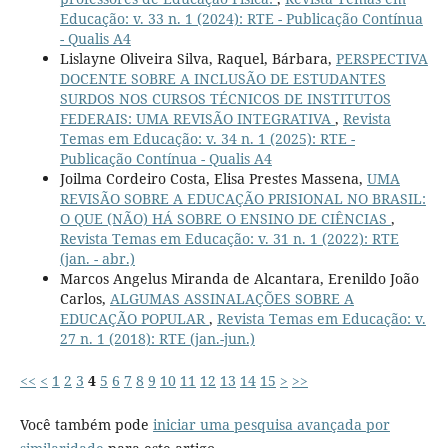
Educação: v. 33 n. 1 (2024): RTE - Publicação Contínua
- Qualis A4
Lislayne Oliveira Silva, Raquel, Bárbara,
PERSPECTIVA
DOCENTE SOBRE A INCLUSÃO DE ESTUDANTES
SURDOS NOS CURSOS TÉCNICOS DE INSTITUTOS
FEDERAIS: UMA REVISÃO INTEGRATIVA
,
Revista
Temas em Educação: v. 34 n. 1 (2025): RTE -
Publicação Contínua - Qualis A4
Joilma Cordeiro Costa, Elisa Prestes Massena,
UMA
REVISÃO SOBRE A EDUCAÇÃO PRISIONAL NO BRASIL:
O QUE (NÃO) HÁ SOBRE O ENSINO DE CIÊNCIAS
,
Revista Temas em Educação: v. 31 n. 1 (2022): RTE
(jan. - abr.)
Marcos Angelus Miranda de Alcantara, Erenildo João
Carlos,
ALGUMAS ASSINALAÇÕES SOBRE A
EDUCAÇÃO POPULAR
,
Revista Temas em Educação: v.
27 n. 1 (2018): RTE (jan.-jun.)
<<
<
1
2
3
4
5
6
7
8
9
10
11
12
13
14
15
>
>>
Você também pode
iniciar uma pesquisa avançada por