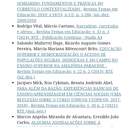
SEMIÁRIDO: FUNDAMENTOS E PRÁTICAS DO
CURRÍCULO CONTEXTUALIZADO
,
Revista Temas em
Educação: 2010: v.18/19, n.1/2, p. 1-286, jan.-dez.
2009/2010
Rodrigo Vital, Márcio Caetano,
Narrativas, currículos
e afetos:
,
Revista Temas em Educação: v. 33 n. 1
(2024): RTE - Publicação Contínua - Qualis A4
Salomão Mufarrej Hage, Ricardo Augusto Gomes
Pereira, Márcia Mariana Bittencourt Brito,
EDUCAÇÃO
SUPERIOR E DEMOCRATIZAÇÃO: O ACESSO DE
POPULAÇÕES NEGRAS, INDÍGENAS E DO CAMPO NO
ENSINO SUPERIOR NA AMAZÔNIA PARAENSE
,
Revista Temas em Educação: v. 22 n. 2 (2013): RTE
(jul.-dez.)
Jacques Mick, Noa Cykman, Renata Andriolo Abel,
PARA ALÉM DA RAZÃO: EXPERIÊNCIAS RADICAIS DE
ENSINO-APRENDIZAGEM EM CIÊNCIAS SOCIAIS (UMA
REFLEXÃO SOBRE O CURSO TÓPICOS UTÓPICOS, 2017-
2018)
,
Revista Temas em Educação: v. 30 n. 2 (2021):
RTE (mai.-ago.)
Marcos Angelus Miranda de Alcantara, Erenildo João
Carlos,
ALGUMAS ASSINALAÇÕES SOBRE A