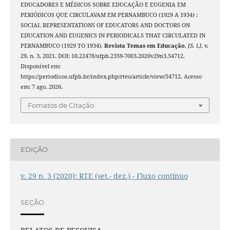
EDUCADORES E MÉDICOS SOBRE EDUCAÇÃO E EUGENIA EM
PERIÓDICOS QUE CIRCULAVAM EM PERNAMBUCO (1929 A 1934) :
SOCIAL REPRESENTATIONS OF EDUCATORS AND DOCTORS ON
EDUCATION AND EUGENICS IN PERIODICALS THAT CIRCULATED IN
PERNAMBUCO (1929 TO 1934).
Revista Temas em Educação
,
[S. l.]
, v.
29, n. 3, 2021. DOI: 10.22478/ufpb.2359-7003.2020v29n3.54712.
Disponível em:
https://periodicos.ufpb.br/index.php/rteo/article/view/54712. Acesso
em: 7 ago. 2026.
Fomatos de Citação
EDIÇÃO
v. 29 n. 3 (2020): RTE (set.- dez.) - Fluxo contínuo
SEÇÃO