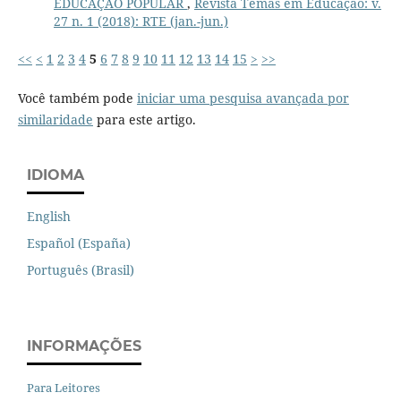
EDUCAÇÃO POPULAR
,
Revista Temas em Educação: v.
27 n. 1 (2018): RTE (jan.-jun.)
<<
<
1
2
3
4
5
6
7
8
9
10
11
12
13
14
15
>
>>
Você também pode
iniciar uma pesquisa avançada por
similaridade
para este artigo.
IDIOMA
English
Español (España)
Português (Brasil)
INFORMAÇÕES
Para Leitores