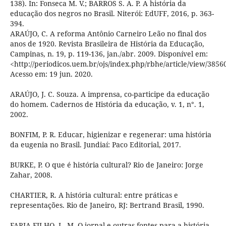
138). In: Fonseca M. V.; BARROS S. A. P. A história da
educação dos negros no Brasil. Niterói: EdUFF, 2016, p. 363-
394.
ARAÚJO, C. A reforma Antônio Carneiro Leão no final dos
anos de 1920. Revista Brasileira de História da Educação,
Campinas, n. 19, p. 119-136, jan./abr. 2009. Disponível em:
<http://periodicos.uem.br/ojs/index.php/rbhe/article/view/3856
Acesso em: 19 jun. 2020.
ARAÚJO, J. C. Souza. A imprensa, co-participe da educação
do homem. Cadernos de História da educação, v. 1, n°. 1,
2002.
BONFIM, P. R. Educar, higienizar e regenerar: uma história
da eugenia no Brasil. Jundiaí: Paco Editorial, 2017.
BURKE, P. O que é história cultural? Rio de Janeiro: Jorge
Zahar, 2008.
CHARTIER, R. A história cultural: entre práticas e
representações. Rio de Janeiro, RJ: Bertrand Brasil, 1990.
FARIA FILHO, L. M. O jornal e outras fontes para a história