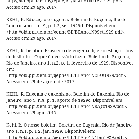
http://old.ppi.uem.br/gephe/BE/BEAno1N2Fev1929.pdf>.
Acesso em: 29 ago. 2017.
KEHL, R. Educação e eugenia. Boletim de Eugenia, Rio de
Janeiro, ano 1, n. 9, p. 1-2, set. 1929d. Disponível em:
<http://old.ppi.uem.br/gephe/BE/BEAno1N9Set1929.pdf>.
Acesso em: 29 ago. 2017.
KEHL, R. Instituto Brasileiro de eugenia: ligeiro esboço – fins
do instituto – O que é necessário fazer. Boletim de Eugenia,
Rio de Janeiro, ano 1, n.2, p. 1, fevereiro de 1929. Disponível
em:
<http://old.ppi.uem.br/gephe/BE/BEAno1N2Fev1929.pdf>.
Acesso em: 29 de agosto de 2017.
KEHL, R. Eugenia e eugenismo. Boletim de Eugenia, Rio de
Janeiro, ano 1, n.8, p. 1, agosto de 1929c. Disponível em:
<http://old.ppi.uem.br/gephe/BE/BEAno1N8Ago1929.pdf>.
Acesso em: 29 ago. 2017.
Kehl, R. O nosso boletim. Boletim de Eugenia, Rio de Janeiro,
ano 1, n.1, p. 1-2, jan. 1929. Disponível em:
<http://old.ppi.uem.br/gephe/BE/BEAno1N1Jan1929.pdf >.