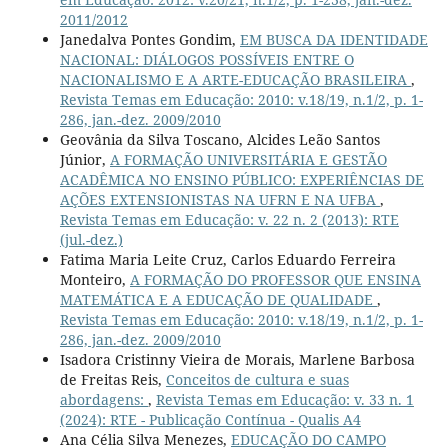
2011/2012
Janedalva Pontes Gondim,
EM BUSCA DA IDENTIDADE
NACIONAL: DIÁLOGOS POSSÍVEIS ENTRE O
NACIONALISMO E A ARTE-EDUCAÇÃO BRASILEIRA
,
Revista Temas em Educação: 2010: v.18/19, n.1/2, p. 1-
286, jan.-dez. 2009/2010
Geovânia da Silva Toscano, Alcides Leão Santos
Júnior,
A FORMAÇÃO UNIVERSITÁRIA E GESTÃO
ACADÊMICA NO ENSINO PÚBLICO: EXPERIÊNCIAS DE
AÇÕES EXTENSIONISTAS NA UFRN E NA UFBA
,
Revista Temas em Educação: v. 22 n. 2 (2013): RTE
(jul.-dez.)
Fatima Maria Leite Cruz, Carlos Eduardo Ferreira
Monteiro,
A FORMAÇÃO DO PROFESSOR QUE ENSINA
MATEMÁTICA E A EDUCAÇÃO DE QUALIDADE
,
Revista Temas em Educação: 2010: v.18/19, n.1/2, p. 1-
286, jan.-dez. 2009/2010
Isadora Cristinny Vieira de Morais, Marlene Barbosa
de Freitas Reis,
Conceitos de cultura e suas
abordagens:
,
Revista Temas em Educação: v. 33 n. 1
(2024): RTE - Publicação Contínua - Qualis A4
Ana Célia Silva Menezes,
EDUCAÇÃO DO CAMPO