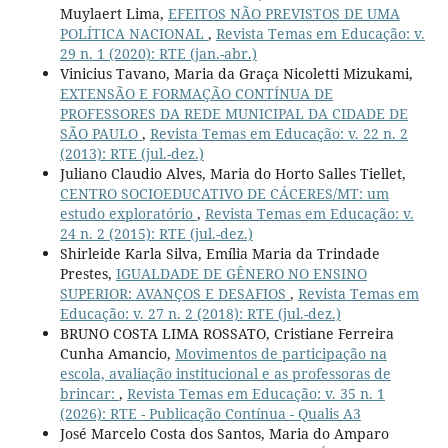
Muylaert Lima,
EFEITOS NÃO PREVISTOS DE UMA
POLÍTICA NACIONAL
,
Revista Temas em Educação: v.
29 n. 1 (2020): RTE (jan.-abr.)
Vinicius Tavano, Maria da Graça Nicoletti Mizukami,
EXTENSÃO E FORMAÇÃO CONTÍNUA DE
PROFESSORES DA REDE MUNICIPAL DA CIDADE DE
SÃO PAULO
,
Revista Temas em Educação: v. 22 n. 2
(2013): RTE (jul.-dez.)
Juliano Claudio Alves, Maria do Horto Salles Tiellet,
CENTRO SOCIOEDUCATIVO DE CÁCERES/MT: um
estudo exploratório
,
Revista Temas em Educação: v.
24 n. 2 (2015): RTE (jul.-dez.)
Shirleide Karla Silva, Emília Maria da Trindade
Prestes,
IGUALDADE DE GÊNERO NO ENSINO
SUPERIOR: AVANÇOS E DESAFIOS
,
Revista Temas em
Educação: v. 27 n. 2 (2018): RTE (jul.-dez.)
BRUNO COSTA LIMA ROSSATO, Cristiane Ferreira
Cunha Amancio,
Movimentos de participação na
escola, avaliação institucional e as professoras de
brincar:
,
Revista Temas em Educação: v. 35 n. 1
(2026): RTE - Publicação Contínua - Qualis A3
José Marcelo Costa dos Santos, Maria do Amparo