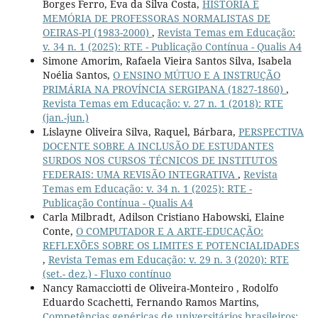
Borges Ferro, Eva da Silva Costa,
HISTÓRIA E
MEMÓRIA DE PROFESSORAS NORMALISTAS DE
OEIRAS-PI (1983-2000)
,
Revista Temas em Educação:
v. 34 n. 1 (2025): RTE - Publicação Contínua - Qualis A4
Simone Amorim, Rafaela Vieira Santos Silva, Isabela
Noélia Santos,
O ENSINO MÚTUO E A INSTRUÇÃO
PRIMÁRIA NA PROVÍNCIA SERGIPANA (1827-1860)
,
Revista Temas em Educação: v. 27 n. 1 (2018): RTE
(jan.-jun.)
Lislayne Oliveira Silva, Raquel, Bárbara,
PERSPECTIVA
DOCENTE SOBRE A INCLUSÃO DE ESTUDANTES
SURDOS NOS CURSOS TÉCNICOS DE INSTITUTOS
FEDERAIS: UMA REVISÃO INTEGRATIVA
,
Revista
Temas em Educação: v. 34 n. 1 (2025): RTE -
Publicação Contínua - Qualis A4
Carla Milbradt, Adilson Cristiano Habowski, Elaine
Conte,
O COMPUTADOR E A ARTE-EDUCAÇÃO:
REFLEXÕES SOBRE OS LIMITES E POTENCIALIDADES
,
Revista Temas em Educação: v. 29 n. 3 (2020): RTE
(set.- dez.) - Fluxo contínuo
Nancy Ramacciotti de Oliveira-Monteiro , Rodolfo
Eduardo Scachetti, Fernando Ramos Martins,
Competências genéricas de universitários brasileiros:
,