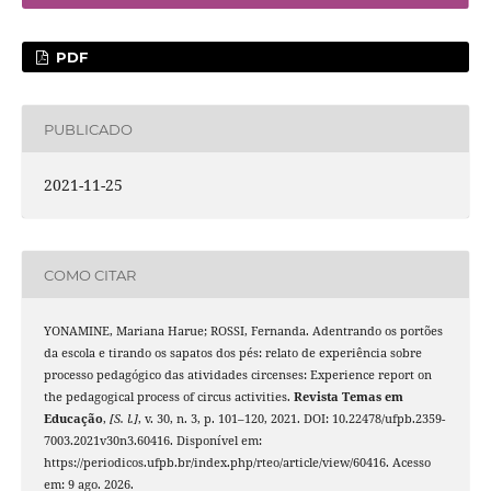
PDF
PUBLICADO
2021-11-25
COMO CITAR
YONAMINE, Mariana Harue; ROSSI, Fernanda. Adentrando os portões
da escola e tirando os sapatos dos pés: relato de experiência sobre
processo pedagógico das atividades circenses: Experience report on
the pedagogical process of circus activities.
Revista Temas em
Educação
,
[S. l.]
, v. 30, n. 3, p. 101–120, 2021. DOI: 10.22478/ufpb.2359-
7003.2021v30n3.60416. Disponível em:
https://periodicos.ufpb.br/index.php/rteo/article/view/60416. Acesso
em: 9 ago. 2026.