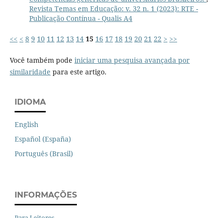
Revista Temas em Educação: v. 32 n. 1 (2023): RTE -
Publicação Contínua - Qualis A4
<<
<
8
9
10
11
12
13
14
15
16
17
18
19
20
21
22
>
>>
Você também pode
iniciar uma pesquisa avançada por
similaridade
para este artigo.
IDIOMA
English
Español (España)
Português (Brasil)
INFORMAÇÕES
Para Leitores