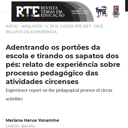
INÍCIO
/
ARQUIVOS
/
V. 30 N. 3 (2021): RTE (SET - DEZ)
/
RELATOS DE EXPERIÊNCIA
Adentrando os portões da
escola e tirando os sapatos dos
pés: relato de experiência sobre
processo pedagógico das
atividades circenses
Experience report on the pedagogical process of circus
activities
Mariana Harue Yonamine
UNESP- BAURU