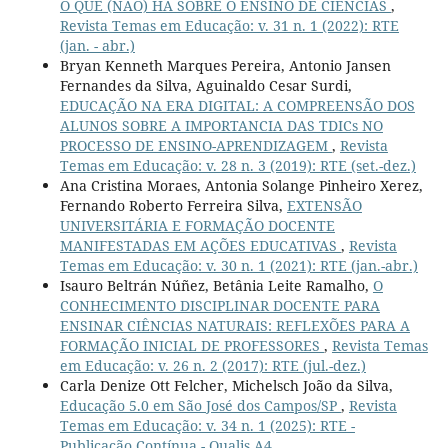
O QUE (NÃO) HÁ SOBRE O ENSINO DE CIÊNCIAS
,
Revista Temas em Educação: v. 31 n. 1 (2022): RTE
(jan. - abr.)
Bryan Kenneth Marques Pereira, Antonio Jansen
Fernandes da Silva, Aguinaldo Cesar Surdi,
EDUCAÇÃO NA ERA DIGITAL: A COMPREENSÃO DOS
ALUNOS SOBRE A IMPORTANCIA DAS TDICs NO
PROCESSO DE ENSINO-APRENDIZAGEM
,
Revista
Temas em Educação: v. 28 n. 3 (2019): RTE (set.-dez.)
Ana Cristina Moraes, Antonia Solange Pinheiro Xerez,
Fernando Roberto Ferreira Silva,
EXTENSÃO
UNIVERSITÁRIA E FORMAÇÃO DOCENTE
MANIFESTADAS EM AÇÕES EDUCATIVAS
,
Revista
Temas em Educação: v. 30 n. 1 (2021): RTE (jan.-abr.)
Isauro Beltrán Núñez, Betânia Leite Ramalho,
O
CONHECIMENTO DISCIPLINAR DOCENTE PARA
ENSINAR CIÊNCIAS NATURAIS: REFLEXÕES PARA A
FORMAÇÃO INICIAL DE PROFESSORES
,
Revista Temas
em Educação: v. 26 n. 2 (2017): RTE (jul.-dez.)
Carla Denize Ott Felcher, Michelsch João da Silva,
Educação 5.0 em São José dos Campos/SP
,
Revista
Temas em Educação: v. 34 n. 1 (2025): RTE -
Publicação Contínua - Qualis A4