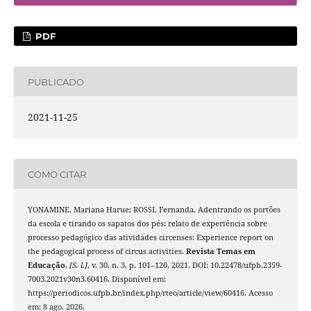
PDF
PUBLICADO
2021-11-25
COMO CITAR
YONAMINE, Mariana Harue; ROSSI, Fernanda. Adentrando os portões
da escola e tirando os sapatos dos pés: relato de experiência sobre
processo pedagógico das atividades circenses: Experience report on
the pedagogical process of circus activities.
Revista Temas em
Educação
,
[S. l.]
, v. 30, n. 3, p. 101–120, 2021. DOI: 10.22478/ufpb.2359-
7003.2021v30n3.60416. Disponível em:
https://periodicos.ufpb.br/index.php/rteo/article/view/60416. Acesso
em: 8 ago. 2026.