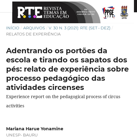
INÍCIO
/
ARQUIVOS
/
V. 30 N. 3 (2021): RTE (SET - DEZ)
/
RELATOS DE EXPERIÊNCIA
Adentrando os portões da
escola e tirando os sapatos dos
pés: relato de experiência sobre
processo pedagógico das
atividades circenses
Experience report on the pedagogical process of circus
activities
Mariana Harue Yonamine
UNESP- BAURU