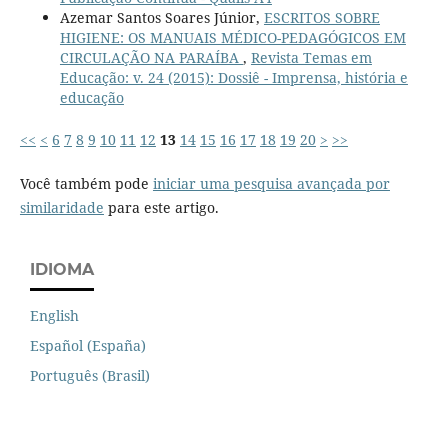
Azemar Santos Soares Júnior,
ESCRITOS SOBRE
HIGIENE: OS MANUAIS MÉDICO-PEDAGÓGICOS EM
CIRCULAÇÃO NA PARAÍBA
,
Revista Temas em
Educação: v. 24 (2015): Dossiê - Imprensa, história e
educação
<<
<
6
7
8
9
10
11
12
13
14
15
16
17
18
19
20
>
>>
Você também pode
iniciar uma pesquisa avançada por
similaridade
para este artigo.
IDIOMA
English
Español (España)
Português (Brasil)