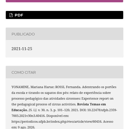
PDF
PUBLICADO
2021-11-25
COMO CITAR
YONAMINE, Mariana Harue; ROSSI, Fernanda. Adentrando os portões
da escola e tirando os sapatos dos pés: relato de experiência sobre
processo pedagógico das atividades circenses: Experience report on
the pedagogical process of circus activities.
Revista Temas em
Educação
,
[S. l.]
, v. 30, n. 3, p. 101–120, 2021. DOI: 10.22478/ufpb.2359-
7003.2021v30n3.60416. Disponível em:
https://periodicos.ufpb.br/index.php/rteo/article/view/60416. Acesso
em: 9 ago. 2026.