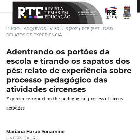
INÍCIO
/
ARQUIVOS
/
V. 30 N. 3 (2021): RTE (SET - DEZ)
/
RELATOS DE EXPERIÊNCIA
Adentrando os portões da
escola e tirando os sapatos dos
pés: relato de experiência sobre
processo pedagógico das
atividades circenses
Experience report on the pedagogical process of circus
activities
Mariana Harue Yonamine
UNESP- BAURU