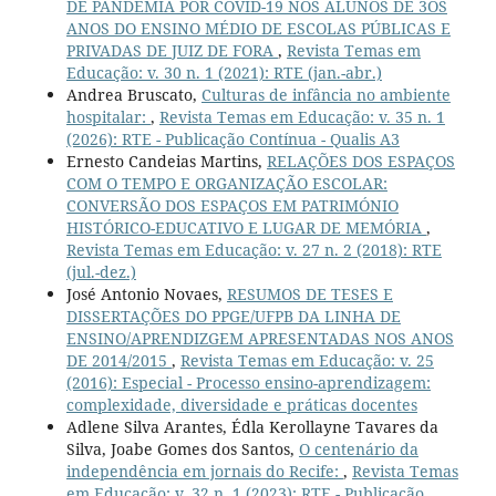
DE PANDEMIA POR COVID-19 NOS ALUNOS DE 3OS
ANOS DO ENSINO MÉDIO DE ESCOLAS PÚBLICAS E
PRIVADAS DE JUIZ DE FORA
,
Revista Temas em
Educação: v. 30 n. 1 (2021): RTE (jan.-abr.)
Andrea Bruscato,
Culturas de infância no ambiente
hospitalar:
,
Revista Temas em Educação: v. 35 n. 1
(2026): RTE - Publicação Contínua - Qualis A3
Ernesto Candeias Martins,
RELAÇÕES DOS ESPAÇOS
COM O TEMPO E ORGANIZAÇÃO ESCOLAR:
CONVERSÃO DOS ESPAÇOS EM PATRIMÓNIO
HISTÓRICO-EDUCATIVO E LUGAR DE MEMÓRIA
,
Revista Temas em Educação: v. 27 n. 2 (2018): RTE
(jul.-dez.)
José Antonio Novaes,
RESUMOS DE TESES E
DISSERTAÇÕES DO PPGE/UFPB DA LINHA DE
ENSINO/APRENDIZGEM APRESENTADAS NOS ANOS
DE 2014/2015
,
Revista Temas em Educação: v. 25
(2016): Especial - Processo ensino-aprendizagem:
complexidade, diversidade e práticas docentes
Adlene Silva Arantes, Édla Kerollayne Tavares da
Silva, Joabe Gomes dos Santos,
O centenário da
independência em jornais do Recife:
,
Revista Temas
em Educação: v. 32 n. 1 (2023): RTE - Publicação