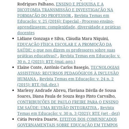
Rodrigues Palhano,
ENSINO E PESQUISA E A
DICOTOMIA TRANSMISSÃO E INVESTIGAÇÃO NA
FORMAÇÃO DO PROFESSOR
,
Revista Temas em
Educação: v. 25 (2016): Especial - Processo ensino-
aprendizagem: complexidade, diversidade e práticas
docentes
Lidiane Gonzaga e Silva, Cláudia Mara Niquini,
EDUCAÇÃO FÍSICA ESCOLAR E A PROMOÇÃO DA
SAÚDE: o que nos dizem os professores sobre suas
práticas educativas?
,
Revista Temas em Educação: v.
30 n. 2 (2021): RTE (mai.-ago.)
Elaine Conte, Antônio Carlos Basegio,
TECNOLOGIAS
ASSISTIVAS: RECURSOS PEDAGÓGICOS À INCLUSÃO
HUMANA
,
Revista Temas em Educação: v. 24 n. 2
(2015): RTE (jul.-dez.)
Marleny Andrade Abreu, Flaviana Dávila de Sousa
Soares, Diana Paula de Souza Rego Pinto Carvalho,
CONTRIBUIÇÕES DE PAULO FREIRE PARA O ENSINO
EM SAÚDE: UMA REVISÃO INTEGRATIVA
,
Revista
Temas em Educação: v. 30 n. 3 (2021): RTE (set - dez)
Cátia Pereira Duarte,
EFEITOS DOS COMUNICADOS
GOVERNAMENTAIS SOBRE EDUCAÇÃO EM TEMPOS