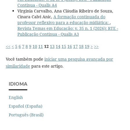
Contínua - Qualis A4
Virginia Carvalho, Ana Cláudia Ribeiro de Souza,
Cinara Calvi Anic,
A formação continuada do
professor reflexivo para a educação midiática:
,
Revista Temas em Educação: v. 35 n. 1 (2026): RTE -
Publicação Contínua - Qualis A3
<<
<
5
6
7
8
9
10
11
12
13
14
15
16
17
18
19
>
>>
Você também pode
iniciar uma pesquisa avançada por
similaridade
para este artigo.
IDIOMA
English
Español (España)
Português (Brasil)