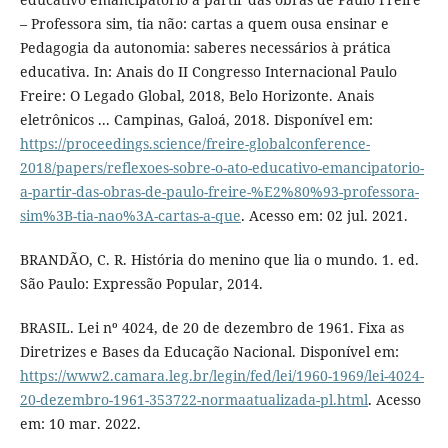
– Professora sim, tia não: cartas a quem ousa ensinar e
Pedagogia da autonomia: saberes necessários à prática
educativa. In: Anais do II Congresso Internacional Paulo
Freire: O Legado Global, 2018, Belo Horizonte. Anais
eletrônicos ... Campinas, Galoá, 2018. Disponível em:
https://proceedings.science/freire-globalconference-
2018/papers/reflexoes-sobre-o-ato-educativo-emancipatorio-
a-partir-das-obras-de-paulo-freire-%E2%80%93-professora-
sim%3B-tia-nao%3A-cartas-a-que
. Acesso em: 02 jul. 2021.
BRANDÃO, C. R. História do menino que lia o mundo. 1. ed.
São Paulo: Expressão Popular, 2014.
BRASIL. Lei nº 4024, de 20 de dezembro de 1961. Fixa as
Diretrizes e Bases da Educação Nacional. Disponível em:
https://www2.camara.leg.br/legin/fed/lei/1960-1969/lei-4024-
20-dezembro-1961-353722-normaatualizada-pl.html
. Acesso
em: 10 mar. 2022.