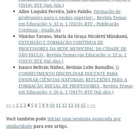
(2014): RTE (jan.-jun.)
Aline Luquini Pereira, Jairo Paixão,
Formação de
professores para o ensino superior:
,
Revista Temas
em Educação: v. 32 n. 1 (2023): RTE - Publicação
Contínua - Qualis A4
Vinicius Tavano, Maria da Graça Nicoletti Mizukami,
EXTENSÃO E FORMAÇÃO CONTÍNUA DE
PROFESSORES DA REDE MUNICIPAL DA CIDADE DE
SÃO PAULO
,
Revista Temas em Educação: v. 22 n. 2
(2013): RTE (jul.-dez.)
Isauro Beltrán Núñez, Betânia Leite Ramalho,
O
CONHECIMENTO DISCIPLINAR DOCENTE PARA
ENSINAR CIÊNCIAS NATURAIS: REFLEXÕES PARA A
FORMAÇÃO INICIAL DE PROFESSORES
,
Revista Temas
em Educação: v. 26 n. 2 (2017): RTE (jul.-dez.)
<<
<
1
2
3
4
5
6
7
8
9
10
11
12
13
14
15
>
>>
Você também pode
iniciar uma pesquisa avançada por
similaridade
para este artigo.