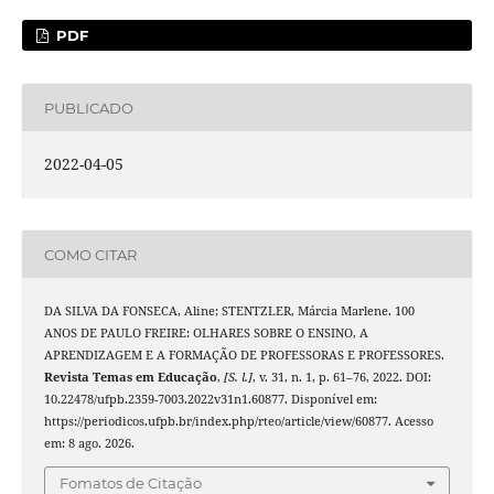
PDF
PUBLICADO
2022-04-05
COMO CITAR
DA SILVA DA FONSECA, Aline; STENTZLER, Márcia Marlene. 100
ANOS DE PAULO FREIRE: OLHARES SOBRE O ENSINO, A
APRENDIZAGEM E A FORMAÇÃO DE PROFESSORAS E PROFESSORES.
Revista Temas em Educação
,
[S. l.]
, v. 31, n. 1, p. 61–76, 2022. DOI:
10.22478/ufpb.2359-7003.2022v31n1.60877. Disponível em:
https://periodicos.ufpb.br/index.php/rteo/article/view/60877. Acesso
em: 8 ago. 2026.
Fomatos de Citação