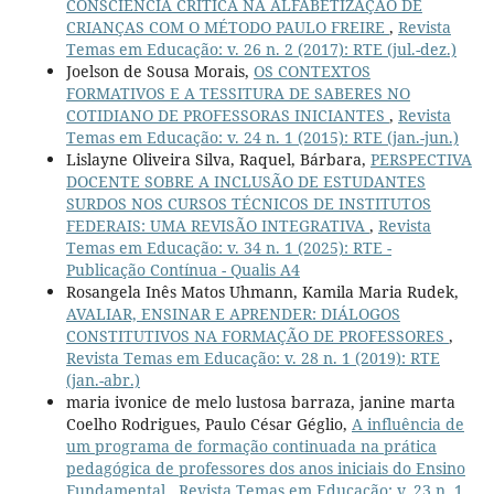
CONSCIÊNCIA CRÍTICA NA ALFABETIZAÇÃO DE
CRIANÇAS COM O MÉTODO PAULO FREIRE
,
Revista
Temas em Educação: v. 26 n. 2 (2017): RTE (jul.-dez.)
Joelson de Sousa Morais,
OS CONTEXTOS
FORMATIVOS E A TESSITURA DE SABERES NO
COTIDIANO DE PROFESSORAS INICIANTES
,
Revista
Temas em Educação: v. 24 n. 1 (2015): RTE (jan.-jun.)
Lislayne Oliveira Silva, Raquel, Bárbara,
PERSPECTIVA
DOCENTE SOBRE A INCLUSÃO DE ESTUDANTES
SURDOS NOS CURSOS TÉCNICOS DE INSTITUTOS
FEDERAIS: UMA REVISÃO INTEGRATIVA
,
Revista
Temas em Educação: v. 34 n. 1 (2025): RTE -
Publicação Contínua - Qualis A4
Rosangela Inês Matos Uhmann, Kamila Maria Rudek,
AVALIAR, ENSINAR E APRENDER: DIÁLOGOS
CONSTITUTIVOS NA FORMAÇÃO DE PROFESSORES
,
Revista Temas em Educação: v. 28 n. 1 (2019): RTE
(jan.-abr.)
maria ivonice de melo lustosa barraza, janine marta
Coelho Rodrigues, Paulo César Géglio,
A influência de
um programa de formação continuada na prática
pedagógica de professores dos anos iniciais do Ensino
Fundamental
,
Revista Temas em Educação: v. 23 n. 1