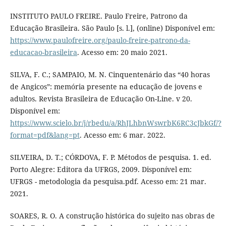
INSTITUTO PAULO FREIRE. Paulo Freire, Patrono da
Educação Brasileira. São Paulo [s. l.], (online) Disponível em:
https://www.paulofreire.org/paulo-freire-patrono-da-
educacao-brasileira
. Acesso em: 20 maio 2021.
SILVA, F. C.; SAMPAIO, M. N. Cinquentenário das “40 horas
de Angicos”: memória presente na educação de jovens e
adultos. Revista Brasileira de Educação On-Line. v 20.
Disponível em:
https://www.scielo.br/j/rbedu/a/RhJLhbnWswrbK6RC3cJbkGf/?
format=pdf&lang=pt
. Acesso em: 6 mar. 2022.
SILVEIRA, D. T.; CÓRDOVA, F. P. Métodos de pesquisa. 1. ed.
Porto Alegre: Editora da UFRGS, 2009. Disponível em:
UFRGS - metodologia da pesquisa.pdf. Acesso em: 21 mar.
2021.
SOARES, R. O. A construção histórica do sujeito nas obras de