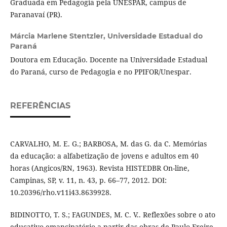
Graduada em Pedagogia pela UNESPAR, campus de
Paranavaí (PR).
Márcia Marlene Stentzler,
Universidade Estadual do
Paraná
Doutora em Educação. Docente na Universidade Estadual
do Paraná, curso de Pedagogia e no PPIFOR/Unespar.
REFERÊNCIAS
CARVALHO, M. E. G.; BARBOSA, M. das G. da C. Memórias
da educação: a alfabetização de jovens e adultos em 40
horas (Angicos/RN, 1963). Revista HISTEDBR On-line,
Campinas, SP, v. 11, n. 43, p. 66–77, 2012. DOI:
10.20396/rho.v11i43.8639928.
BIDINOTTO, T. S.; FAGUNDES, M. C. V.. Reflexões sobre o ato
educativo emancipatório a partir das obras de Paulo Freire