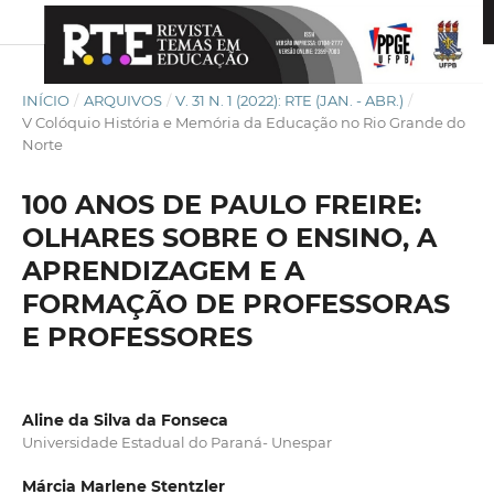
INÍCIO
/
ARQUIVOS
/
V. 31 N. 1 (2022): RTE (JAN. - ABR.)
/
V Colóquio História e Memória da Educação no Rio Grande do
Norte
100 ANOS DE PAULO FREIRE:
OLHARES SOBRE O ENSINO, A
APRENDIZAGEM E A
FORMAÇÃO DE PROFESSORAS
E PROFESSORES
Aline da Silva da Fonseca
Universidade Estadual do Paraná- Unespar
Márcia Marlene Stentzler