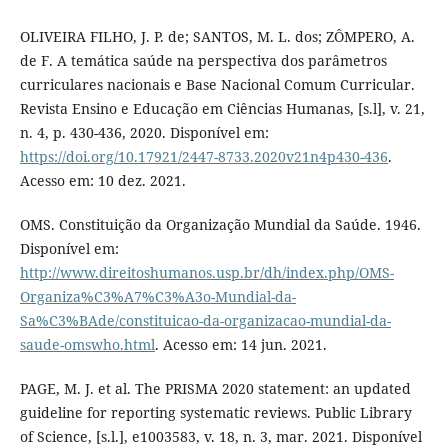
OLIVEIRA FILHO, J. P. de; SANTOS, M. L. dos; ZÔMPERO, A.
de F. A temática saúde na perspectiva dos parâmetros
curriculares nacionais e Base Nacional Comum Curricular.
Revista Ensino e Educação em Ciências Humanas, [s.l], v. 21,
n. 4, p. 430-436, 2020. Disponível em:
https://doi.org/10.17921/2447-8733.2020v21n4p430-436
.
Acesso em: 10 dez. 2021.
OMS. Constituição da Organização Mundial da Saúde. 1946.
Disponível em:
http://www.direitoshumanos.usp.br/dh/index.php/OMS-
Organiza%C3%A7%C3%A3o-Mundial-da-
Sa%C3%BAde/constituicao-da-organizacao-mundial-da-
saude-omswho.html
. Acesso em: 14 jun. 2021.
PAGE, M. J. et al. The PRISMA 2020 statement: an updated
guideline for reporting systematic reviews. Public Library
of Science, [s.l.], e1003583, v. 18, n. 3, mar. 2021. Disponível