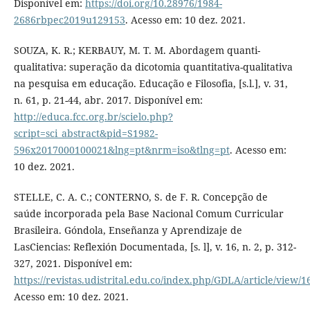
Disponível em:
https://doi.org/10.28976/1984-
2686rbpec2019u129153
. Acesso em: 10 dez. 2021.
SOUZA, K. R.; KERBAUY, M. T. M. Abordagem quanti-
qualitativa: superação da dicotomia quantitativa-qualitativa
na pesquisa em educação. Educação e Filosofia, [s.l.], v. 31,
n. 61, p. 21-44, abr. 2017. Disponível em:
http://educa.fcc.org.br/scielo.php?
script=sci_abstract&pid=S1982-
596x2017000100021&lng=pt&nrm=iso&tlng=pt
. Acesso em:
10 dez. 2021.
STELLE, C. A. C.; CONTERNO, S. de F. R. Concepção de
saúde incorporada pela Base Nacional Comum Curricular
Brasileira. Góndola, Enseñanza y Aprendizaje de
LasCiencias: Reflexión Documentada, [s. l], v. 16, n. 2, p. 312-
327, 2021. Disponível em:
https://revistas.udistrital.edu.co/index.php/GDLA/article/view/
Acesso em: 10 dez. 2021.