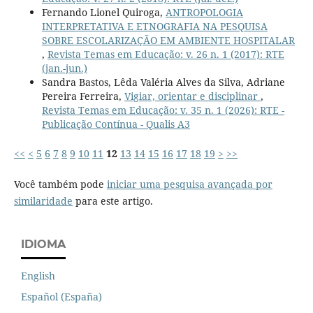
Fernando Lionel Quiroga,
ANTROPOLOGIA
INTERPRETATIVA E ETNOGRAFIA NA PESQUISA
SOBRE ESCOLARIZAÇÃO EM AMBIENTE HOSPITALAR
,
Revista Temas em Educação: v. 26 n. 1 (2017): RTE
(jan.-jun.)
Sandra Bastos, Lêda Valéria Alves da Silva, Adriane
Pereira Ferreira,
Vigiar, orientar e disciplinar
,
Revista Temas em Educação: v. 35 n. 1 (2026): RTE -
Publicação Contínua - Qualis A3
<<
<
5
6
7
8
9
10
11
12
13
14
15
16
17
18
19
>
>>
Você também pode
iniciar uma pesquisa avançada por
similaridade
para este artigo.
IDIOMA
English
Español (España)