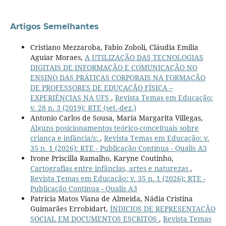
Artigos Semelhantes
Cristiano Mezzaroba, Fabio Zoboli, Cláudia Emília
Aguiar Moraes,
A UTILIZAÇÃO DAS TECNOLOGIAS
DIGITAIS DE INFORMAÇÃO E COMUNICAÇÃO NO
ENSINO DAS PRÁTICAS CORPORAIS NA FORMAÇÃO
DE PROFESSORES DE EDUCAÇÃO FÍSICA –
EXPERIÊNCIAS NA UFS
,
Revista Temas em Educação:
v. 28 n. 3 (2019): RTE (set.-dez.)
Antonio Carlos de Sousa, María Margarita Villegas,
Alguns posicionamentos teórico-conceituais sobre
criança e infância/s:
,
Revista Temas em Educação: v.
35 n. 1 (2026): RTE - Publicação Contínua - Qualis A3
Ivone Priscilla Ramalho, Karyne Coutinho,
Cartografias entre infâncias, artes e naturezas
,
Revista Temas em Educação: v. 35 n. 1 (2026): RTE -
Publicação Contínua - Qualis A3
Patrícia Matos Viana de Almeida, Nádia Cristina
Guimarães Errobidart,
ÍNDICIOS DE REPRESENTAÇÃO
SOCIAL EM DOCUMENTOS ESCRITOS
,
Revista Temas