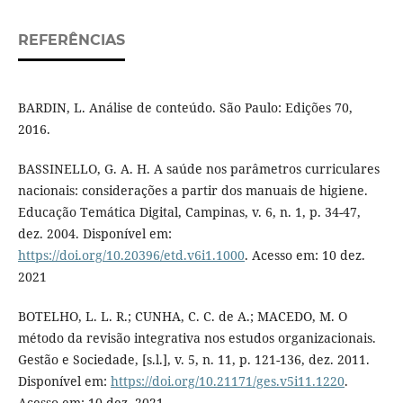
REFERÊNCIAS
BARDIN, L. Análise de conteúdo. São Paulo: Edições 70,
2016.
BASSINELLO, G. A. H. A saúde nos parâmetros curriculares
nacionais: considerações a partir dos manuais de higiene.
Educação Temática Digital, Campinas, v. 6, n. 1, p. 34-47,
dez. 2004. Disponível em:
https://doi.org/10.20396/etd.v6i1.1000
. Acesso em: 10 dez.
2021
BOTELHO, L. L. R.; CUNHA, C. C. de A.; MACEDO, M. O
método da revisão integrativa nos estudos organizacionais.
Gestão e Sociedade, [s.l.], v. 5, n. 11, p. 121-136, dez. 2011.
Disponível em:
https://doi.org/10.21171/ges.v5i11.1220
.
Acesso em: 10 dez. 2021.