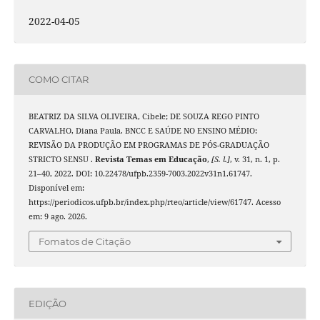
2022-04-05
COMO CITAR
BEATRIZ DA SILVA OLIVEIRA, Cibele; DE SOUZA REGO PINTO
CARVALHO, Diana Paula. BNCC E SAÚDE NO ENSINO MÉDIO:
REVISÃO DA PRODUÇÃO EM PROGRAMAS DE PÓS-GRADUAÇÃO
STRICTO SENSU .
Revista Temas em Educação
,
[S. l.]
, v. 31, n. 1, p.
21–40, 2022. DOI: 10.22478/ufpb.2359-7003.2022v31n1.61747.
Disponível em:
https://periodicos.ufpb.br/index.php/rteo/article/view/61747. Acesso
em: 9 ago. 2026.
Fomatos de Citação
EDIÇÃO