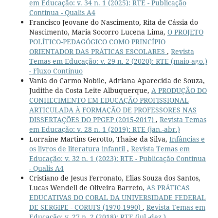
em Educação: v. 34 n. 1 (2025): RTE - Publicação
Contínua - Qualis A4
Francisco Jeovane do Nascimento, Rita de Cássia do
Nascimento, Maria Socorro Lucena Lima,
O PROJETO
POLÍTICO-PEDAGÓGICO COMO PRINCÍPIO
ORIENTADOR DAS PRÁTICAS ESCOLARES
,
Revista
Temas em Educação: v. 29 n. 2 (2020): RTE (maio-ago.)
- Fluxo Contínuo
Vania do Carmo Nobile, Adriana Aparecida de Souza,
Judithe da Costa Leite Albuquerque,
A PRODUÇÃO DO
CONHECIMENTO EM EDUCAÇÃO PROFISSIONAL
ARTICULADA À FORMAÇÃO DE PROFESSORES NAS
DISSERTAÇÕES DO PPGEP (2015-2017)
,
Revista Temas
em Educação: v. 28 n. 1 (2019): RTE (jan.-abr.)
Lorraine Martins Gerotto, Thaise da Silva,
Infâncias e
os livros de literatura infantil
,
Revista Temas em
Educação: v. 32 n. 1 (2023): RTE - Publicação Contínua
- Qualis A4
Cristiano de Jesus Ferronato, Elias Souza dos Santos,
Lucas Wendell de Oliveira Barreto,
AS PRÁTICAS
EDUCATIVAS DO CORAL DA UNIVERSIDADE FEDERAL
DE SERGIPE - CORUFS (1970-1990)
,
Revista Temas em
Educação: v. 27 n. 2 (2018): RTE (jul.-dez.)