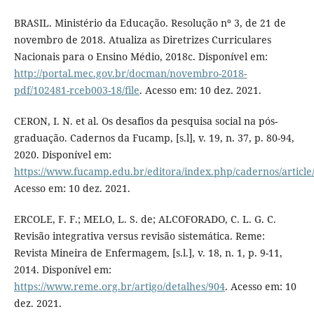
BRASIL. Ministério da Educação. Resolução nº 3, de 21 de
novembro de 2018. Atualiza as Diretrizes Curriculares
Nacionais para o Ensino Médio, 2018c. Disponível em:
http://portal.mec.gov.br/docman/novembro-2018-
pdf/102481-rceb003-18/file
. Acesso em: 10 dez. 2021.
CERON, I. N. et al. Os desafios da pesquisa social na pós-
graduação. Cadernos da Fucamp, [s.l], v. 19, n. 37, p. 80-94,
2020. Disponível em:
https://www.fucamp.edu.br/editora/index.php/cadernos/article
Acesso em: 10 dez. 2021.
ERCOLE, F. F.; MELO, L. S. de; ALCOFORADO, C. L. G. C.
Revisão integrativa versus revisão sistemática. Reme:
Revista Mineira de Enfermagem, [s.l.], v. 18, n. 1, p. 9-11,
2014. Disponível em:
https://www.reme.org.br/artigo/detalhes/904
. Acesso em: 10
dez. 2021.