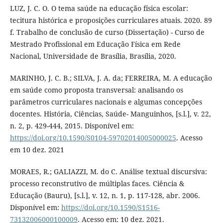
LUZ, J. C. O. O tema saúde na educação física escolar:
tecitura histórica e proposições curriculares atuais. 2020. 89
f. Trabalho de conclusão de curso (Dissertação) - Curso de
Mestrado Profissional em Educação Física em Rede
Nacional, Universidade de Brasília, Brasília, 2020.
MARINHO, J. C. B.; SILVA, J. A. da; FERREIRA, M. A educação
em saúde como proposta transversal: analisando os
parâmetros curriculares nacionais e algumas concepções
docentes. História, Ciências, Saúde- Manguinhos, [s.l.], v. 22,
n. 2, p. 429-444, 2015. Disponível em:
https://doi.org/10.1590/S0104-59702014005000025
. Acesso
em 10 dez. 2021
MORAES, R.; GALIAZZI, M. do C. Análise textual discursiva:
processo reconstrutivo de múltiplas faces. Ciência &
Educação (Bauru), [s.l.], v. 12, n. 1, p. 117-128, abr. 2006.
Disponível em:
https://doi.org/10.1590/S1516-
73132006000100009
. Acesso em: 10 dez. 2021.