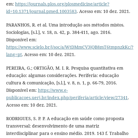
em:
https://journals.plos.org/plosmedicine/article?
id=10.1371/journal.pmed.1003583
. Acesso em: 10 dez. 2021.
PARANHOS, R. et al. Uma introdução aos métodos mistos.
Sociologias, [s.l.], v. 18, n. 42, p. 384-411, ago. 2016.
Disponível em:
https://www.scielo.br/j/soc/a/WtDMmCV3jQB8mT6tmpnzkKc/?
lang=pt
. Acesso em: 10 dez. 2021.
PEREIRA, G.; ORTIGÃO, M. I. R. Pesquisa quantitativa em
educação: algumas considerações. Periferia: educação
cultura & comunicação, [s.l.], v. 8, n. 1, p. 66-79, 2016.
Disponível em:
https://www.e-
publicacoes.uerj.br/index.php/periferia/article/view/27341
.
Acesso em: 10 dez. 2021.
RODRIGUES, S. P. P. A educação em saúde como proposta
transversal: desenvolvimento de uma matriz
interdisciplinar para o ensino médio. 2019. 143 f. Trabalho