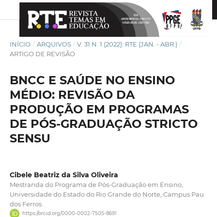
INÍCIO
/
ARQUIVOS
/
V. 31 N. 1 (2022): RTE (JAN. - ABR.)
/
ARTIGO DE REVISÃO
BNCC E SAÚDE NO ENSINO
MÉDIO: REVISÃO DA
PRODUÇÃO EM PROGRAMAS
DE PÓS-GRADUAÇÃO STRICTO
SENSU
Cibele Beatriz da Silva Oliveira
Mestranda do Programa de Pós-Graduação em Ensino,
Universidade do Estado do Rio Grande do Norte, Campus Pau
dos Ferros
https://orcid.org/0000-0002-7505-8691