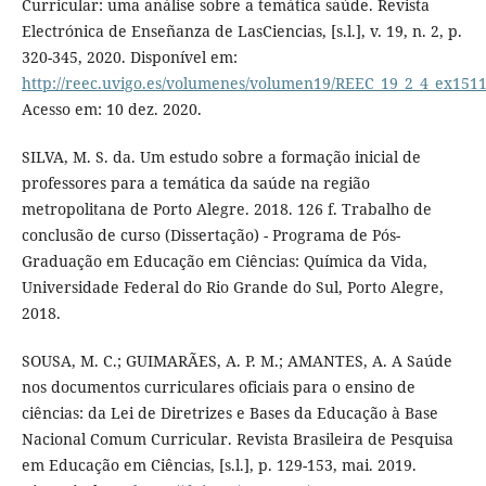
Curricular: uma análise sobre a temática saúde. Revista
Electrónica de Enseñanza de LasCiencias, [s.l.], v. 19, n. 2, p.
320-345, 2020. Disponível em:
http://reec.uvigo.es/volumenes/volumen19/REEC_19_2_4_ex1511
Acesso em: 10 dez. 2020.
SILVA, M. S. da. Um estudo sobre a formação inicial de
professores para a temática da saúde na região
metropolitana de Porto Alegre. 2018. 126 f. Trabalho de
conclusão de curso (Dissertação) - Programa de Pós-
Graduação em Educação em Ciências: Química da Vida,
Universidade Federal do Rio Grande do Sul, Porto Alegre,
2018.
SOUSA, M. C.; GUIMARÃES, A. P. M.; AMANTES, A. A Saúde
nos documentos curriculares oficiais para o ensino de
ciências: da Lei de Diretrizes e Bases da Educação à Base
Nacional Comum Curricular. Revista Brasileira de Pesquisa
em Educação em Ciências, [s.l.], p. 129-153, mai. 2019.