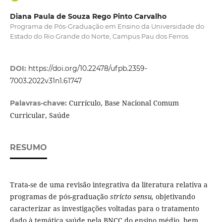
Diana Paula de Souza Rego Pinto Carvalho
Programa de Pós-Graduação em Ensino da Universidade do
Estado do Rio Grande do Norte, Campus Pau dos Ferros
DOI:
https://doi.org/10.22478/ufpb.2359-
7003.2022v31n1.61747
Currículo, Base Nacional Comum
Palavras-chave:
Curricular, Saúde
RESUMO
Trata-se de uma revisão integrativa da literatura relativa a
programas de pós-graduação
stricto sensu,
objetivando
caracterizar as investigações voltadas para o tratamento
dado à temática saúde pela BNCC do ensino médio, bem