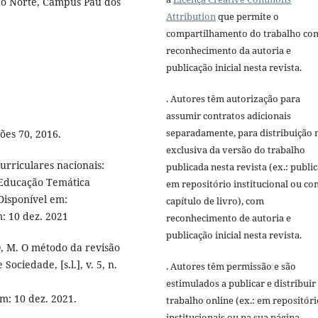
do Norte, Campus Pau dos
Attribution
que permite o
compartilhamento do trabalho co
reconhecimento da autoria e
publicação inicial nesta revista.
. Autores têm autorização para
assumir contratos adicionais
separadamente, para distribuição 
ões 70, 2016.
exclusiva da versão do trabalho
rriculares nacionais:
publicada nesta revista (ex.: publi
 Educação Temática
em repositório institucional ou c
 Disponível em:
capítulo de livro), com
m: 10 dez. 2021
reconhecimento de autoria e
publicação inicial nesta revista.
, M. O método da revisão
ociedade, [s.l.], v. 5, n.
. Autores têm permissão e são
estimulados a publicar e distribuir
em: 10 dez. 2021.
trabalho online (ex.: em repositóri
institucionais ou na sua página