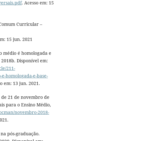
versais.pdf
. Acesso em: 15
 Comum Curricular –
em: 15 jun. 2021
no médio é homologada e
 2018b. Disponível em:
cle/211-
o-e-homologada-e-base-
so em: 13 jun. 2021.
3, de 21 de novembro de
ais para o Ensino Médio,
/docman/novembro-2018-
2021.
l na pós-graduação.