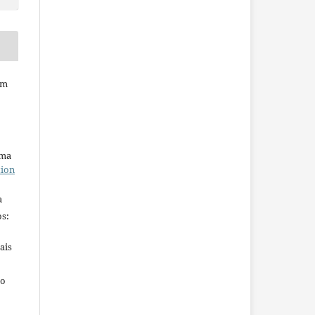
em
uma
tion
a
s:
ais
ho