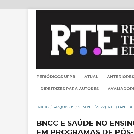
PERIÓDICOS UFPB
ATUAL
ANTERIORES
DIRETRIZES PARA AUTORES
AVALIADOR
INÍCIO
/
ARQUIVOS
/
V. 31 N. 1 (2022): RTE (JAN. - A
BNCC E SAÚDE NO ENSI
EM PROGRAMAS DE PÓS-