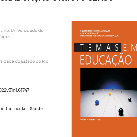
ino, Universidade do
erros
sidade do Estado do Rio
022v31n1.61747
um Curricular, Saúde