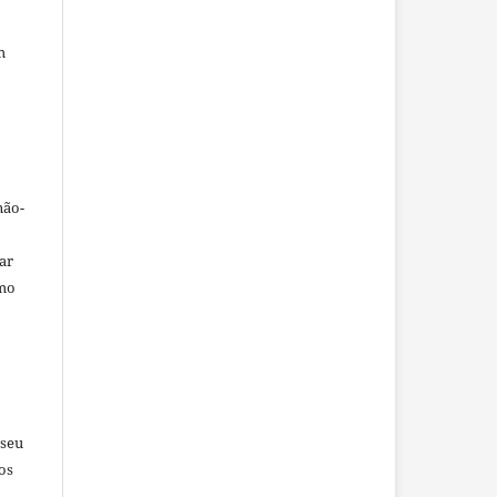
m
não-
car
omo
 seu
os