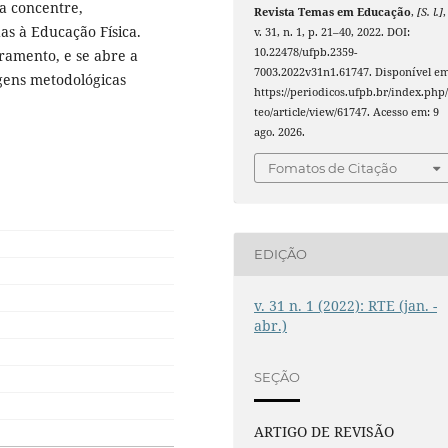
a concentre,
Revista Temas em Educação
,
[S. l.]
,
s à Educação Física.
v. 31, n. 1, p. 21–40, 2022. DOI:
10.22478/ufpb.2359-
ramento, e se abre a
7003.2022v31n1.61747. Disponível em
gens metodológicas
https://periodicos.ufpb.br/index.php/
teo/article/view/61747. Acesso em: 9
ago. 2026.
Fomatos de Citação
EDIÇÃO
v. 31 n. 1 (2022): RTE (jan. -
abr.)
SEÇÃO
ARTIGO DE REVISÃO