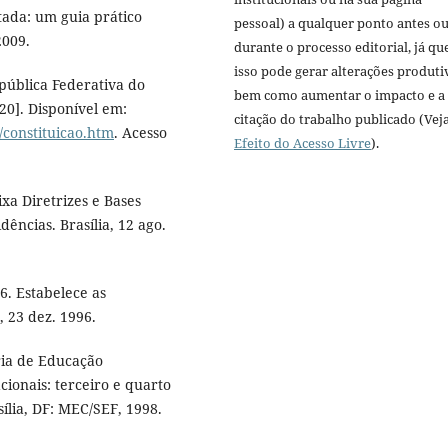
ada: um guia prático
pessoal) a qualquer ponto antes o
2009.
durante o processo editorial, já qu
isso pode gerar alterações produti
epública Federativa do
bem como aumentar o impacto e a
020]. Disponível em:
citação do trabalho publicado (Vej
o/constituicao.htm
. Acesso
Efeito do Acesso Livre
).
ixa Diretrizes e Bases
dências. Brasília, 12 ago.
6. Estabelece as
, 23 dez. 1996.
ria de Educação
ionais: terceiro e quarto
sília, DF: MEC/SEF, 1998.