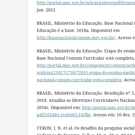
http://portal.mec.gov.br/seb/arquivos/pdf/ttrans
jun. 2021.
BRASIL. Ministério da Educação. Base Nacional
Educação é a base. 2018a. Disponível em
http://basenacionalcomum.mec.gov.br/
. Acesso 
BRASIL. Ministério da Educação. Etapa do ensi
Base Nacional Comum Curricular está completa.
http://portal.mec.gov.br/component/content/arti
noticias/218175739/72011-etapa-do-ensino-medi
nacional-comum-curricular-esta-completa
. Aces
BRASIL. Ministério da Educação. Resolução nº 
2018. Atualiza as Diretrizes Curriculares Nacion
2018c. Disponível em:
http://portal.mec.gov.br
pdf/102481-rceb003-18/file
. Acesso em: 10 dez. 
CERON, I. N. et al. Os desafios da pesquisa socia