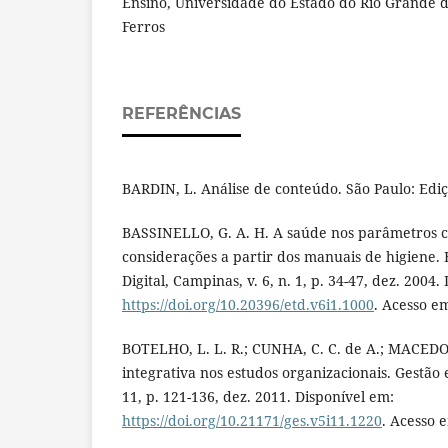
Ensino, Universidade do Estado do Rio Grande 
Ferros
REFERÊNCIAS
BARDIN, L. Análise de conteúdo. São Paulo: Ediç
BASSINELLO, G. A. H. A saúde nos parâmetros cu
considerações a partir dos manuais de higiene.
Digital, Campinas, v. 6, n. 1, p. 34-47, dez. 2004.
https://doi.org/10.20396/etd.v6i1.1000
. Acesso e
BOTELHO, L. L. R.; CUNHA, C. C. de A.; MACEDO
integrativa nos estudos organizacionais. Gestão e S
11, p. 121-136, dez. 2011. Disponível em:
https://doi.org/10.21171/ges.v5i11.1220
. Acesso 