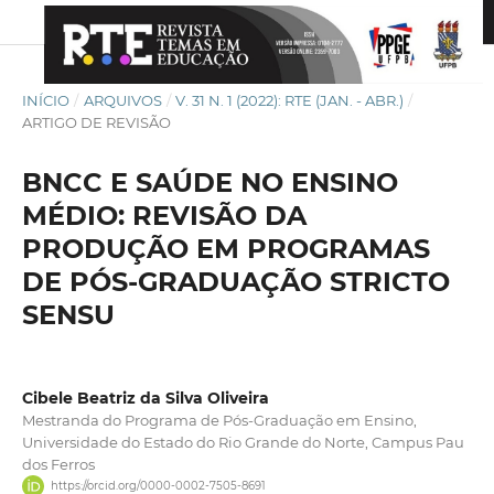
INÍCIO
/
ARQUIVOS
/
V. 31 N. 1 (2022): RTE (JAN. - ABR.)
/
ARTIGO DE REVISÃO
BNCC E SAÚDE NO ENSINO
MÉDIO: REVISÃO DA
PRODUÇÃO EM PROGRAMAS
DE PÓS-GRADUAÇÃO STRICTO
SENSU
Cibele Beatriz da Silva Oliveira
Mestranda do Programa de Pós-Graduação em Ensino,
Universidade do Estado do Rio Grande do Norte, Campus Pau
dos Ferros
https://orcid.org/0000-0002-7505-8691