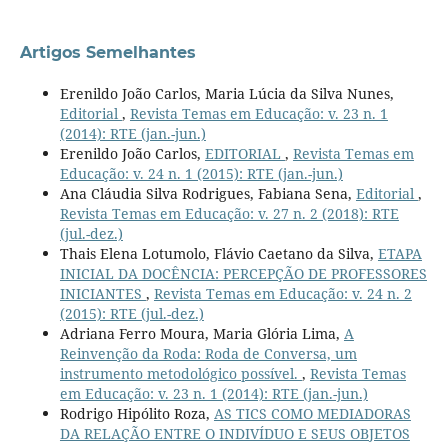
Artigos Semelhantes
Erenildo João Carlos, Maria Lúcia da Silva Nunes,
Editorial
,
Revista Temas em Educação: v. 23 n. 1
(2014): RTE (jan.-jun.)
Erenildo João Carlos,
EDITORIAL
,
Revista Temas em
Educação: v. 24 n. 1 (2015): RTE (jan.-jun.)
Ana Cláudia Silva Rodrigues, Fabiana Sena,
Editorial
,
Revista Temas em Educação: v. 27 n. 2 (2018): RTE
(jul.-dez.)
Thais Elena Lotumolo, Flávio Caetano da Silva,
ETAPA
INICIAL DA DOCÊNCIA: PERCEPÇÃO DE PROFESSORES
INICIANTES
,
Revista Temas em Educação: v. 24 n. 2
(2015): RTE (jul.-dez.)
Adriana Ferro Moura, Maria Glória Lima,
A
Reinvenção da Roda: Roda de Conversa, um
instrumento metodológico possível.
,
Revista Temas
em Educação: v. 23 n. 1 (2014): RTE (jan.-jun.)
Rodrigo Hipólito Roza,
AS TICS COMO MEDIADORAS
DA RELAÇÃO ENTRE O INDIVÍDUO E SEUS OBJETOS