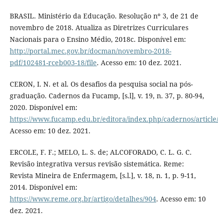
BRASIL. Ministério da Educação. Resolução nº 3, de 21 de
novembro de 2018. Atualiza as Diretrizes Curriculares
Nacionais para o Ensino Médio, 2018c. Disponível em:
http://portal.mec.gov.br/docman/novembro-2018-
pdf/102481-rceb003-18/file
. Acesso em: 10 dez. 2021.
CERON, I. N. et al. Os desafios da pesquisa social na pós-
graduação. Cadernos da Fucamp, [s.l], v. 19, n. 37, p. 80-94,
2020. Disponível em:
https://www.fucamp.edu.br/editora/index.php/cadernos/article
Acesso em: 10 dez. 2021.
ERCOLE, F. F.; MELO, L. S. de; ALCOFORADO, C. L. G. C.
Revisão integrativa versus revisão sistemática. Reme:
Revista Mineira de Enfermagem, [s.l.], v. 18, n. 1, p. 9-11,
2014. Disponível em:
https://www.reme.org.br/artigo/detalhes/904
. Acesso em: 10
dez. 2021.