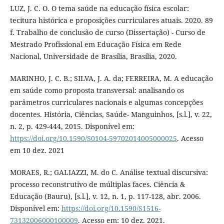
LUZ, J. C. O. O tema saúde na educação física escolar:
tecitura histórica e proposições curriculares atuais. 2020. 89
f. Trabalho de conclusão de curso (Dissertação) - Curso de
Mestrado Profissional em Educação Física em Rede
Nacional, Universidade de Brasília, Brasília, 2020.
MARINHO, J. C. B.; SILVA, J. A. da; FERREIRA, M. A educação
em saúde como proposta transversal: analisando os
parâmetros curriculares nacionais e algumas concepções
docentes. História, Ciências, Saúde- Manguinhos, [s.l.], v. 22,
n. 2, p. 429-444, 2015. Disponível em:
https://doi.org/10.1590/S0104-59702014005000025
. Acesso
em 10 dez. 2021
MORAES, R.; GALIAZZI, M. do C. Análise textual discursiva:
processo reconstrutivo de múltiplas faces. Ciência &
Educação (Bauru), [s.l.], v. 12, n. 1, p. 117-128, abr. 2006.
Disponível em:
https://doi.org/10.1590/S1516-
73132006000100009
. Acesso em: 10 dez. 2021.