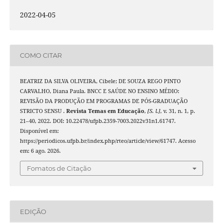
2022-04-05
COMO CITAR
BEATRIZ DA SILVA OLIVEIRA, Cibele; DE SOUZA REGO PINTO
CARVALHO, Diana Paula. BNCC E SAÚDE NO ENSINO MÉDIO:
REVISÃO DA PRODUÇÃO EM PROGRAMAS DE PÓS-GRADUAÇÃO
STRICTO SENSU .
Revista Temas em Educação
,
[S. l.]
, v. 31, n. 1, p.
21–40, 2022. DOI: 10.22478/ufpb.2359-7003.2022v31n1.61747.
Disponível em:
https://periodicos.ufpb.br/index.php/rteo/article/view/61747. Acesso
em: 6 ago. 2026.
Fomatos de Citação
EDIÇÃO