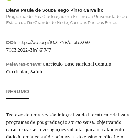
Diana Paula de Souza Rego Pinto Carvalho
Programa de Pós-Graduação em Ensino da Universidade do
Estado do Rio Grande do Norte, Campus Pau dos Ferros
DOI:
https://doi.org/10.22478/ufpb.2359-
7003.2022v31n1.61747
Currículo, Base Nacional Comum
Palavras-chave:
Curricular, Saúde
RESUMO
Trata-se de uma revisão integrativa da literatura relativa a
programas de pós-graduação
stricto sensu,
objetivando
caracterizar as investigações voltadas para o tratamento
dado à temática saúde pela BNCC do ensino médio, bem