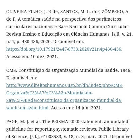
OLIVEIRA FILHO, J. P. de; SANTOS, M. L. dos; ZÔMPERO, A.
de F. A temática saúde na perspectiva dos parâmetros
curriculares nacionais e Base Nacional Comum Curricular.
Revista Ensino e Educação em Ciências Humanas, [s.l], v. 21,
n. 4, p. 430-436, 2020. Disponível em:
https://doi.org/10.17921/2447-8733.2020v21n4p430-436
.
Acesso em: 10 dez. 2021.
OMS. Constituição da Organização Mundial da Saúde. 1946.
Disponível em:
http://www.direitoshumanos.usp.br/dh/index.php/OMS-
Organiza%C3%A7%C3%A3o-Mundial-da-
Sa%C3%BAde/constituicao-da-organizacao-mundial-da-
saude-omswho.html
. Acesso em: 14 jun. 2021.
PAGE, M. J. et al. The PRISMA 2020 statement: an updated
guideline for reporting systematic reviews. Public Library
of Science, [s.l.], e1003583, v. 18, n. 3, mar. 2021. Disponível