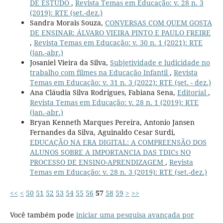
DE ESTUDO
,
Revista Temas em Educação: v. 28 n. 3
(2019): RTE (set.-dez.)
Sandra Morais Souza,
CONVERSAS COM QUEM GOSTA
DE ENSINAR: ÁLVARO VIEIRA PINTO E PAULO FREIRE
,
Revista Temas em Educação: v. 30 n. 1 (2021): RTE
(jan.-abr.)
Josaniel Vieira da Silva,
Subjetividade e ludicidade no
trabalho com filmes na Educação Infantil
,
Revista
Temas em Educação: v. 31 n. 3 (2022): RTE (set. - dez.)
Ana Cláudia Silva Rodrigues, Fabiana Sena,
Editorial
,
Revista Temas em Educação: v. 28 n. 1 (2019): RTE
(jan.-abr.)
Bryan Kenneth Marques Pereira, Antonio Jansen
Fernandes da Silva, Aguinaldo Cesar Surdi,
EDUCAÇÃO NA ERA DIGITAL: A COMPREENSÃO DOS
ALUNOS SOBRE A IMPORTANCIA DAS TDICs NO
PROCESSO DE ENSINO-APRENDIZAGEM
,
Revista
Temas em Educação: v. 28 n. 3 (2019): RTE (set.-dez.)
<<
<
50
51
52
53
54
55
56
57
58
59
>
>>
Você também pode
iniciar uma pesquisa avançada por