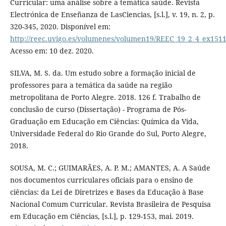
Curricular: uma análise sobre a temática saúde. Revista
Electrónica de Enseñanza de LasCiencias, [s.l.], v. 19, n. 2, p.
320-345, 2020. Disponível em:
http://reec.uvigo.es/volumenes/volumen19/REEC_19_2_4_ex1511
Acesso em: 10 dez. 2020.
SILVA, M. S. da. Um estudo sobre a formação inicial de
professores para a temática da saúde na região
metropolitana de Porto Alegre. 2018. 126 f. Trabalho de
conclusão de curso (Dissertação) - Programa de Pós-
Graduação em Educação em Ciências: Química da Vida,
Universidade Federal do Rio Grande do Sul, Porto Alegre,
2018.
SOUSA, M. C.; GUIMARÃES, A. P. M.; AMANTES, A. A Saúde
nos documentos curriculares oficiais para o ensino de
ciências: da Lei de Diretrizes e Bases da Educação à Base
Nacional Comum Curricular. Revista Brasileira de Pesquisa
em Educação em Ciências, [s.l.], p. 129-153, mai. 2019.