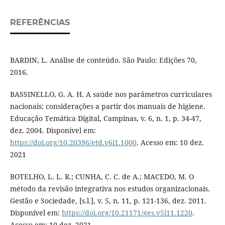
REFERÊNCIAS
BARDIN, L. Análise de conteúdo. São Paulo: Edições 70,
2016.
BASSINELLO, G. A. H. A saúde nos parâmetros curriculares
nacionais: considerações a partir dos manuais de higiene.
Educação Temática Digital, Campinas, v. 6, n. 1, p. 34-47,
dez. 2004. Disponível em:
https://doi.org/10.20396/etd.v6i1.1000
. Acesso em: 10 dez.
2021
BOTELHO, L. L. R.; CUNHA, C. C. de A.; MACEDO, M. O
método da revisão integrativa nos estudos organizacionais.
Gestão e Sociedade, [s.l.], v. 5, n. 11, p. 121-136, dez. 2011.
Disponível em:
https://doi.org/10.21171/ges.v5i11.1220
.
Acesso em: 10 dez. 2021.