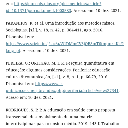
em:
https://journals.plos.org/plosmedicine/article?
id=10.1371/journal.pmed.1003583
. Acesso em: 10 dez. 2021.
PARANHOS, R. et al. Uma introdução aos métodos mistos.
Sociologias, [s.l.], v. 18, n. 42, p. 384-411, ago. 2016.
Disponível em:
https://www.scielo.br/j/soc/a/WtDMmCV3jQB8mT6tmpnzkKc/?
lang=pt
. Acesso em: 10 dez. 2021.
PEREIRA, G.; ORTIGÃO, M. I. R. Pesquisa quantitativa em
educação: algumas considerações. Periferia: educação
cultura & comunicação, [s.l.], v. 8, n. 1, p. 66-79, 2016.
Disponível em:
https://www.e-
publicacoes.uerj.br/index.php/periferia/article/view/27341
.
Acesso em: 10 dez. 2021.
RODRIGUES, S. P. P. A educação em saúde como proposta
transversal: desenvolvimento de uma matriz
interdisciplinar para o ensino médio. 2019. 143 f. Trabalho