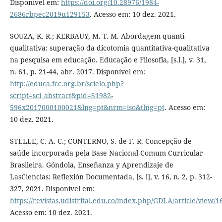
Disponível em:
https://doi.org/10.28976/1984-
2686rbpec2019u129153
. Acesso em: 10 dez. 2021.
SOUZA, K. R.; KERBAUY, M. T. M. Abordagem quanti-
qualitativa: superação da dicotomia quantitativa-qualitativa
na pesquisa em educação. Educação e Filosofia, [s.l.], v. 31,
n. 61, p. 21-44, abr. 2017. Disponível em:
http://educa.fcc.org.br/scielo.php?
script=sci_abstract&pid=S1982-
596x2017000100021&lng=pt&nrm=iso&tlng=pt
. Acesso em:
10 dez. 2021.
STELLE, C. A. C.; CONTERNO, S. de F. R. Concepção de
saúde incorporada pela Base Nacional Comum Curricular
Brasileira. Góndola, Enseñanza y Aprendizaje de
LasCiencias: Reflexión Documentada, [s. l], v. 16, n. 2, p. 312-
327, 2021. Disponível em:
https://revistas.udistrital.edu.co/index.php/GDLA/article/view/
Acesso em: 10 dez. 2021.