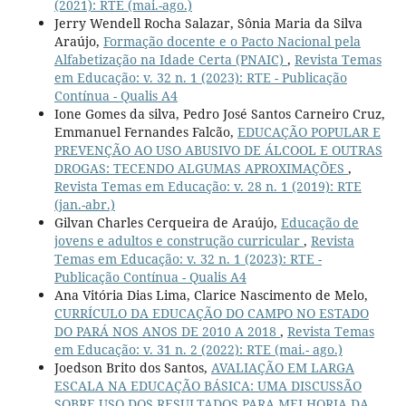
(2021): RTE (mai.-ago.)
Jerry Wendell Rocha Salazar, Sônia Maria da Silva
Araújo,
Formação docente e o Pacto Nacional pela
Alfabetização na Idade Certa (PNAIC)
,
Revista Temas
em Educação: v. 32 n. 1 (2023): RTE - Publicação
Contínua - Qualis A4
Ione Gomes da silva, Pedro José Santos Carneiro Cruz,
Emmanuel Fernandes Falcão,
EDUCAÇÃO POPULAR E
PREVENÇÃO AO USO ABUSIVO DE ÁLCOOL E OUTRAS
DROGAS: TECENDO ALGUMAS APROXIMAÇÕES
,
Revista Temas em Educação: v. 28 n. 1 (2019): RTE
(jan.-abr.)
Gilvan Charles Cerqueira de Araújo,
Educação de
jovens e adultos e construção curricular
,
Revista
Temas em Educação: v. 32 n. 1 (2023): RTE -
Publicação Contínua - Qualis A4
Ana Vitória Dias Lima, Clarice Nascimento de Melo,
CURRÍCULO DA EDUCAÇÃO DO CAMPO NO ESTADO
DO PARÁ NOS ANOS DE 2010 A 2018
,
Revista Temas
em Educação: v. 31 n. 2 (2022): RTE (mai.- ago.)
Joedson Brito dos Santos,
AVALIAÇÃO EM LARGA
ESCALA NA EDUCAÇÃO BÁSICA: UMA DISCUSSÃO
SOBRE USO DOS RESULTADOS PARA MELHORIA DA