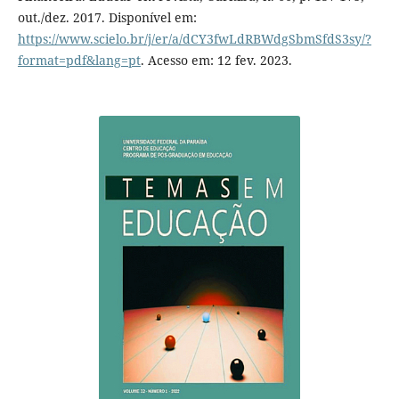
out./dez. 2017. Disponível em:
https://www.scielo.br/j/er/a/dCY3fwLdRBWdgSbmSfdS3sy/?
format=pdf&lang=pt
. Acesso em: 12 fev. 2023.