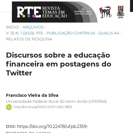
INÍCIO
/
ARQUIVOS
/
V. 32 N. 1 (2023): RTE - PUBLICAÇÃO CONTÍNUA - QUALIS A4
/
RELATOS DE PESQUISA
Discursos sobre a educação
financeira em postagens do
Twitter
Francisco Vieira da Silva
Universidade Federal Rural do Semi-Árido (UFERSA)
https://orcid.org/0000-0003-4922-8826
DOI:
https://doi.org/10.22478/ufpb.2359-