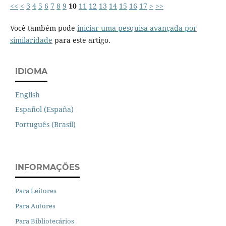
<<
<
3
4
5
6
7
8
9
10
11
12
13
14
15
16
17
>
>>
Você também pode
iniciar uma pesquisa avançada por
similaridade
para este artigo.
IDIOMA
English
Español (España)
Português (Brasil)
INFORMAÇÕES
Para Leitores
Para Autores
Para Bibliotecários