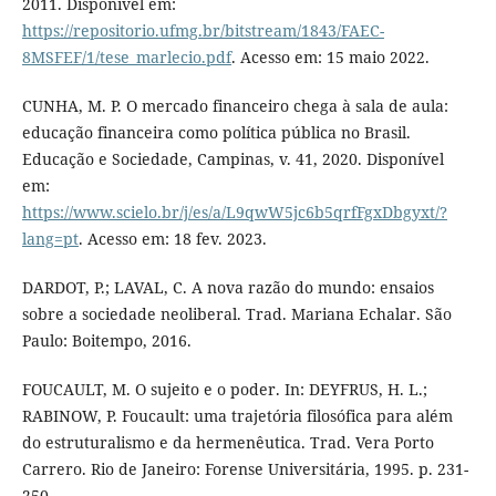
2011. Disponível em:
https://repositorio.ufmg.br/bitstream/1843/FAEC-
8MSFEF/1/tese_marlecio.pdf
. Acesso em: 15 maio 2022.
CUNHA, M. P. O mercado financeiro chega à sala de aula:
educação financeira como política pública no Brasil.
Educação e Sociedade, Campinas, v. 41, 2020. Disponível
em:
https://www.scielo.br/j/es/a/L9qwW5jc6b5qrfFgxDbgyxt/?
lang=pt
. Acesso em: 18 fev. 2023.
DARDOT, P.; LAVAL, C. A nova razão do mundo: ensaios
sobre a sociedade neoliberal. Trad. Mariana Echalar. São
Paulo: Boitempo, 2016.
FOUCAULT, M. O sujeito e o poder. In: DEYFRUS, H. L.;
RABINOW, P. Foucault: uma trajetória filosófica para além
do estruturalismo e da hermenêutica. Trad. Vera Porto
Carrero. Rio de Janeiro: Forense Universitária, 1995. p. 231-
250.