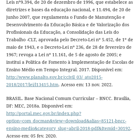
Leis nº9.394, de 20 de dezembro de 1996, que estabelece as
diretrizes e bases da educação nacional, e 11.494, de 20 de
junho 2007, que regulamenta o Fundo de Manutenção e
Desenvolvimento da Educação Básica e de Valorização dos
Profissionais da Educação, a Consolidação das Leis do
Trabalho -CLT, aprovada pelo Decreto-Lei nº 5.452, de 1º de
maio de 1943, e o Decreto-Lei nº 236, de 28 de fevereiro de
1967; revoga a Lei nº 11.161, de 5 de agosto de 2005; e
institui a Política de Fomento à Implementação de Escolas de
Ensino Médio em Tempo Integral. 2017. Disponível em:
http://www.planalto.gov.br/ccivil_03/_ato2015-
2018/2017/lei/l13415.htm
. Acesso em: 13 nov. 2022.
BRASIL. Base Nacional Comum Curricular – BNCC. Brasília,
DF: MEC, 2018a. Disponível em:
http://portal.mec.gov.br/index.php?
option=com_docman&view=download&alias=85121-bncc-
ensino-medio&category_slug=abril-2018-pdf&Itemid=30192
.
Acesso em: 05 fev. 2020.