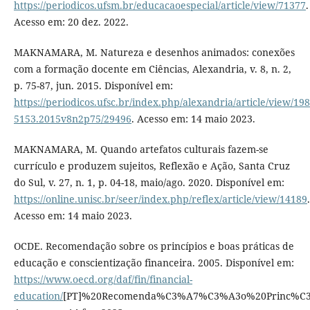
https://periodicos.ufsm.br/educacaoespecial/article/view/71377
.
Acesso em: 20 dez. 2022.
MAKNAMARA, M. Natureza e desenhos animados: conexões
com a formação docente em Ciências, Alexandria, v. 8, n. 2,
p. 75-87, jun. 2015. Disponível em:
https://periodicos.ufsc.br/index.php/alexandria/article/view/198
5153.2015v8n2p75/29496
. Acesso em: 14 maio 2023.
MAKNAMARA, M. Quando artefatos culturais fazem-se
currículo e produzem sujeitos, Reflexão e Ação, Santa Cruz
do Sul, v. 27, n. 1, p. 04-18, maio/ago. 2020. Disponível em:
https://online.unisc.br/seer/index.php/reflex/article/view/14189
.
Acesso em: 14 maio 2023.
OCDE. Recomendação sobre os princípios e boas práticas de
educação e conscientização financeira. 2005. Disponível em:
https://www.oecd.org/daf/fin/financial-
education/
[PT]%20Recomenda%C3%A7%C3%A3o%20Princ%C3