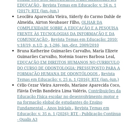
EDUCAÇÃO
,
Revista Temas em Educação: v. 26 n. 1
(2017): RTE (jan.-jun.)
Leociléa Aparecida Vieira, Siderly do Carmo Dahle de
Almeida, Airton Neubauer Filho,
OLHAR DA
COMPLEXIDADE SOBRE A EDUCAÇÃO E A PESQUISA
FRENTE ÀS TECNOLOGIAS DA INFORMAÇÃO E DA
COMUNICAÇÃO
,
Revista Temas em Educação: 2010:
v.18/19, n.1/2, p. 1-286, jan.-dez. 2009/2010
Bruna Katherine Guimarães Carvalho, Maria Elizete
Guimarães Carvalho, Noêmia Soares Barbosa Leal,
EDUCAÇÃO EM DIREITOS HUMANOS NO CURRICULO
DO CURSO DE ODONTOLOGIA: PRESSUPOSTO PARA A
FORMAÇÃO HUMANA DE ODONTÓLOGOS
,
Revista
Temas em Educação: v. 25 n. 1 (2016): RTE (jan.-jun.)
Célio Cezar Vieira Azevedo, Mariane Aparecida Coco,
Flávia Évelin Bandeira Lima Valério,
Contribuições da
Educação Física escolar no desenvolvimento motor e
na formação global de estudantes do Ensino
Fundamental – Anos Iniciais
,
Revista Temas em
Educação: v. 35 n. 1 (2026): RTE - Publicação Contínua
- Qualis A3