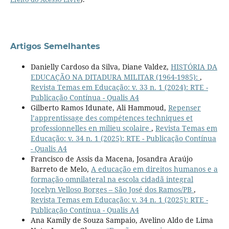
Artigos Semelhantes
Danielly Cardoso da Silva, Diane Valdez,
HISTÓRIA DA
EDUCAÇÃO NA DITADURA MILITAR (1964-1985):
,
Revista Temas em Educação: v. 33 n. 1 (2024): RTE -
Publicação Contínua - Qualis A4
Gilberto Ramos Idunate, Ali Hammoud,
Repenser
l’apprentissage des compétences techniques et
professionnelles en milieu scolaire
,
Revista Temas em
Educação: v. 34 n. 1 (2025): RTE - Publicação Contínua
- Qualis A4
Francisco de Assis da Macena, Josandra Araújo
Barreto de Melo,
A educação em direitos humanos e a
formação omnilateral na escola cidadã integral
Jocelyn Velloso Borges – São José dos Ramos/PB
,
Revista Temas em Educação: v. 34 n. 1 (2025): RTE -
Publicação Contínua - Qualis A4
Ana Kamily de Souza Sampaio, Avelino Aldo de Lima