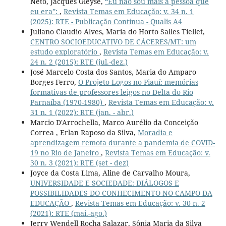
Neto, Jacques Gleyse,
“Eu não sou mais a pessoa que
eu era”:
,
Revista Temas em Educação: v. 34 n. 1
(2025): RTE - Publicação Contínua - Qualis A4
Juliano Claudio Alves, Maria do Horto Salles Tiellet,
CENTRO SOCIOEDUCATIVO DE CÁCERES/MT: um
estudo exploratório
,
Revista Temas em Educação: v.
24 n. 2 (2015): RTE (jul.-dez.)
José Marcelo Costa dos Santos, Maria do Amparo
Borges Ferro,
O Projeto Logos no Piauí: memórias
formativas de professores leigos no Delta do Rio
Parnaíba (1970-1980)
,
Revista Temas em Educação: v.
31 n. 1 (2022): RTE (jan. - abr.)
Marcio D'Arrochella, Marco Aurélio da Conceição
Correa , Erlan Raposo da Silva,
Moradia e
aprendizagem remota durante a pandemia de COVID-
19 no Rio de Janeiro
,
Revista Temas em Educação: v.
30 n. 3 (2021): RTE (set - dez)
Joyce da Costa Lima, Aline de Carvalho Moura,
UNIVERSIDADE E SOCIEDADE: DIÁLOGOS E
POSSIBILIDADES DO CONHECIMENTO NO CAMPO DA
EDUCAÇÃO
,
Revista Temas em Educação: v. 30 n. 2
(2021): RTE (mai.-ago.)
Jerry Wendell Rocha Salazar, Sônia Maria da Silva