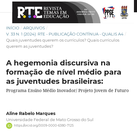
INÍCIO
/
ARQUIVOS
/
V. 33 N. 1 (2024): RTE - PUBLICAÇÃO CONTÍNUA - QUALIS A4
/
Quais juventudes querem os currículos? Quais currículos
querem as juventudes?
A hegemonia discursiva na
formação de nível médio para
as juventudes brasileiras:
Programa Ensino Médio Inovador/ Projeto Jovem de Futuro
Aline Rabelo Marques
Universidade Federal de Mato Grosso do Sul
https://orcid.org/0009-0000-6380-7125