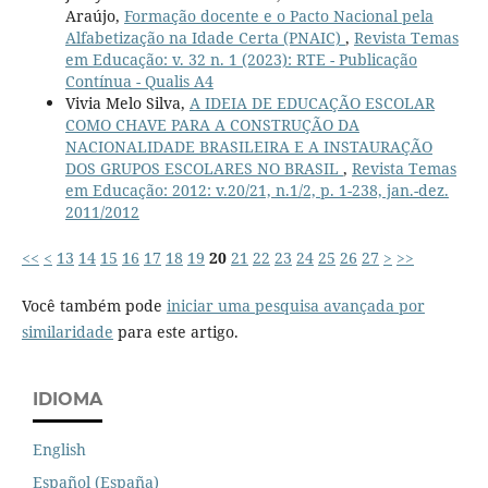
Araújo,
Formação docente e o Pacto Nacional pela
Alfabetização na Idade Certa (PNAIC)
,
Revista Temas
em Educação: v. 32 n. 1 (2023): RTE - Publicação
Contínua - Qualis A4
Vivia Melo Silva,
A IDEIA DE EDUCAÇÃO ESCOLAR
COMO CHAVE PARA A CONSTRUÇÃO DA
NACIONALIDADE BRASILEIRA E A INSTAURAÇÃO
DOS GRUPOS ESCOLARES NO BRASIL
,
Revista Temas
em Educação: 2012: v.20/21, n.1/2, p. 1-238, jan.-dez.
2011/2012
<<
<
13
14
15
16
17
18
19
20
21
22
23
24
25
26
27
>
>>
Você também pode
iniciar uma pesquisa avançada por
similaridade
para este artigo.
IDIOMA
English
Español (España)