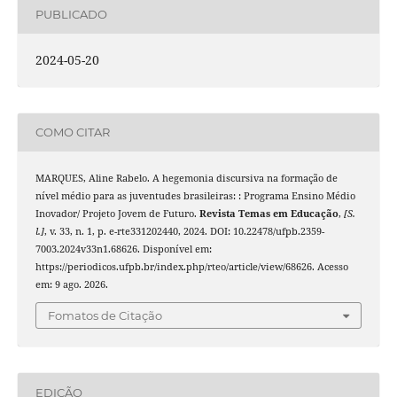
PUBLICADO
2024-05-20
COMO CITAR
MARQUES, Aline Rabelo. A hegemonia discursiva na formação de
nível médio para as juventudes brasileiras: : Programa Ensino Médio
Inovador/ Projeto Jovem de Futuro.
Revista Temas em Educação
,
[S.
l.]
, v. 33, n. 1, p. e-rte331202440, 2024. DOI: 10.22478/ufpb.2359-
7003.2024v33n1.68626. Disponível em:
https://periodicos.ufpb.br/index.php/rteo/article/view/68626. Acesso
em: 9 ago. 2026.
Fomatos de Citação
EDIÇÃO