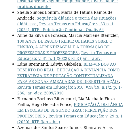
ensino-aprendizagem: complexidade, diversidade e
práticas docentes
Sheila Simões Bonfim, Maria de Fátima Ramos de
Andrade,
Sequência didática e teoria das situações
didáticas:
,
Revista Temas em Educação: v. 33 n. 1
(2024): RTE - Publicação Contínua - Qualis A4
Aline da Silva da Fonseca, Márcia Marlene Stentzler,
100 ANOS DE PAULO FREIRE: OLHARES SOBRE O
ENSINO, A APRENDIZAGEM E A FORMAÇÃO DE
PROFESSORAS E PROFESSORES
,
Revista Temas em
Educação: v. 31 n. 1 (2022): RTE (jan. - abr.)
Edna Brennand, Edwin Giebelen,
BEM-VINDOS AO
DESERTO DO REAL! EDUCAÇÃO A DISTÂNCIA COMO
ESTRATÉGIA DE EDUCAÇÃO CONTEXTUALIZADA
PARA AS ZONAS AMEAÇADAS DE DESERTIFICAÇÃO
,
Revista Temas em Educação: 2010: v.18/19, n.1/2, p. 1-
286, jan.-dez. 2009/2010
Fernanda Barbosa Bittencourt, Lia Machado Fiuza
Fialho, Hugo Heredia Ponce,
EDUCAÇÃO À DISTÂNCIA
EM ESCOLAS DE SEGUNDO GRAU: PERCEPÇÃO DOS
PROFESSORES
,
Revista Temas em Educação: v. 29 n. 1
(2020): RTE (jan.-abr.)
Azemar dos Santos Soares Júnior, Shairany Arias