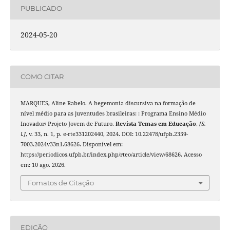
PUBLICADO
2024-05-20
COMO CITAR
MARQUES, Aline Rabelo. A hegemonia discursiva na formação de
nível médio para as juventudes brasileiras: : Programa Ensino Médio
Inovador/ Projeto Jovem de Futuro.
Revista Temas em Educação
,
[S.
l.]
, v. 33, n. 1, p. e-rte331202440, 2024. DOI: 10.22478/ufpb.2359-
7003.2024v33n1.68626. Disponível em:
https://periodicos.ufpb.br/index.php/rteo/article/view/68626. Acesso
em: 10 ago. 2026.
Fomatos de Citação
EDIÇÃO