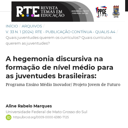
INÍCIO
/
ARQUIVOS
/
V. 33 N. 1 (2024): RTE - PUBLICAÇÃO CONTÍNUA - QUALIS A4
/
Quais juventudes querem os currículos? Quais currículos
querem as juventudes?
A hegemonia discursiva na
formação de nível médio para
as juventudes brasileiras:
Programa Ensino Médio Inovador/ Projeto Jovem de Futuro
Aline Rabelo Marques
Universidade Federal de Mato Grosso do Sul
https://orcid.org/0009-0000-6380-7125