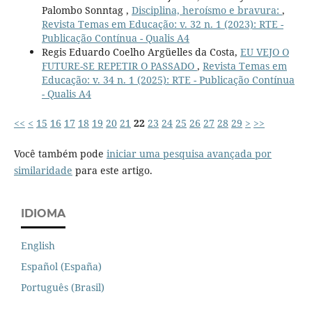
Palombo Sonntag ,
Disciplina, heroísmo e bravura:
,
Revista Temas em Educação: v. 32 n. 1 (2023): RTE -
Publicação Contínua - Qualis A4
Regis Eduardo Coelho Argüelles da Costa,
EU VEJO O
FUTURE-SE REPETIR O PASSADO
,
Revista Temas em
Educação: v. 34 n. 1 (2025): RTE - Publicação Contínua
- Qualis A4
<<
<
15
16
17
18
19
20
21
22
23
24
25
26
27
28
29
>
>>
Você também pode
iniciar uma pesquisa avançada por
similaridade
para este artigo.
IDIOMA
English
Español (España)
Português (Brasil)