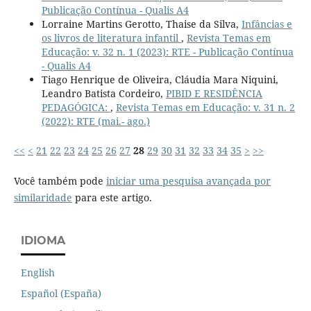
Publicação Contínua - Qualis A4
Lorraine Martins Gerotto, Thaise da Silva,
Infâncias e
os livros de literatura infantil
,
Revista Temas em
Educação: v. 32 n. 1 (2023): RTE - Publicação Contínua
- Qualis A4
Tiago Henrique de Oliveira, Cláudia Mara Niquini,
Leandro Batista Cordeiro,
PIBID E RESIDÊNCIA
PEDAGÓGICA:
,
Revista Temas em Educação: v. 31 n. 2
(2022): RTE (mai.- ago.)
<<
<
21
22
23
24
25
26
27
28
29
30
31
32
33
34
35
>
>>
Você também pode
iniciar uma pesquisa avançada por
similaridade
para este artigo.
IDIOMA
English
Español (España)