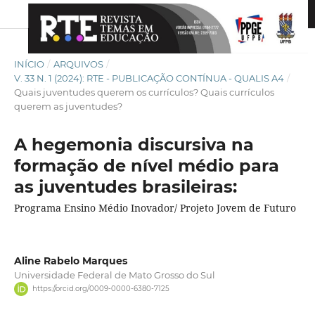
INÍCIO
/
ARQUIVOS
/
V. 33 N. 1 (2024): RTE - PUBLICAÇÃO CONTÍNUA - QUALIS A4
/
Quais juventudes querem os currículos? Quais currículos
querem as juventudes?
A hegemonia discursiva na
formação de nível médio para
as juventudes brasileiras:
Programa Ensino Médio Inovador/ Projeto Jovem de Futuro
Aline Rabelo Marques
Universidade Federal de Mato Grosso do Sul
https://orcid.org/0009-0000-6380-7125