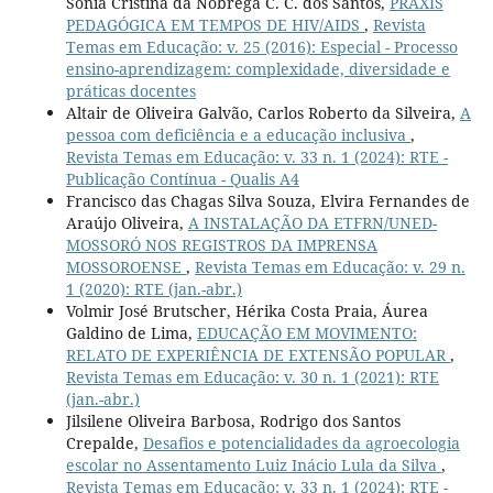
Sônia Cristina da Nóbrega C. C. dos Santos,
PRÁXIS
PEDAGÓGICA EM TEMPOS DE HIV/AIDS
,
Revista
Temas em Educação: v. 25 (2016): Especial - Processo
ensino-aprendizagem: complexidade, diversidade e
práticas docentes
Altair de Oliveira Galvão, Carlos Roberto da Silveira,
A
pessoa com deficiência e a educação inclusiva
,
Revista Temas em Educação: v. 33 n. 1 (2024): RTE -
Publicação Contínua - Qualis A4
Francisco das Chagas Silva Souza, Elvira Fernandes de
Araújo Oliveira,
A INSTALAÇÃO DA ETFRN/UNED-
MOSSORÓ NOS REGISTROS DA IMPRENSA
MOSSOROENSE
,
Revista Temas em Educação: v. 29 n.
1 (2020): RTE (jan.-abr.)
Volmir José Brutscher, Hérika Costa Praia, Áurea
Galdino de Lima,
EDUCAÇÃO EM MOVIMENTO:
RELATO DE EXPERIÊNCIA DE EXTENSÃO POPULAR
,
Revista Temas em Educação: v. 30 n. 1 (2021): RTE
(jan.-abr.)
Jilsilene Oliveira Barbosa, Rodrigo dos Santos
Crepalde,
Desafios e potencialidades da agroecologia
escolar no Assentamento Luiz Inácio Lula da Silva
,
Revista Temas em Educação: v. 33 n. 1 (2024): RTE -