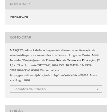
PUBLICADO
2024-05-20
COMO CITAR
MARQUES, Aline Rabelo. A hegemonia discursiva na formação de
nível médio para as juventudes brasileiras: : Programa Ensino Médio
Inovador/ Projeto Jovem de Futuro.
Revista Temas em Educação
,
[S.
l.]
, v. 33, n. 1, p. e-rte331202440, 2024. DOI: 10.22478/ufpb.2359-
7003.2024v33n1.68626. Disponível em:
https://periodicos.ufpb.br/index.php/rteo/article/view/68626. Acesso
em: 8 ago. 2026.
Fomatos de Citação
EDIÇÃO