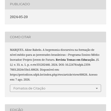
PUBLICADO
2024-05-20
COMO CITAR
MARQUES, Aline Rabelo. A hegemonia discursiva na formação de
nível médio para as juventudes brasileiras: : Programa Ensino Médio
Inovador/ Projeto Jovem de Futuro.
Revista Temas em Educação
,
[S.
l.]
, v. 33, n. 1, p. e-rte331202440, 2024. DOI: 10.22478/ufpb.2359-
7003.2024v33n1.68626. Disponível em:
https://periodicos.ufpb.br/index.php/rteo/article/view/68626. Acesso
em: 7 ago. 2026.
Fomatos de Citação
EDIÇÃO