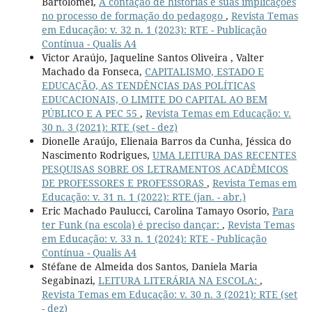
Bartolomei,
A contação de histórias e suas implicações
no processo de formação do pedagogo
,
Revista Temas
em Educação: v. 32 n. 1 (2023): RTE - Publicação
Contínua - Qualis A4
Victor Araújo, Jaqueline Santos Oliveira , Valter
Machado da Fonseca,
CAPITALISMO, ESTADO E
EDUCAÇÃO, AS TENDÊNCIAS DAS POLÍTICAS
EDUCACIONAIS, O LIMITE DO CAPITAL AO BEM
PÚBLICO E A PEC 55
,
Revista Temas em Educação: v.
30 n. 3 (2021): RTE (set - dez)
Dionelle Araújo, Elienaia Barros da Cunha, Jéssica do
Nascimento Rodrigues,
UMA LEITURA DAS RECENTES
PESQUISAS SOBRE OS LETRAMENTOS ACADÊMICOS
DE PROFESSORES E PROFESSORAS
,
Revista Temas em
Educação: v. 31 n. 1 (2022): RTE (jan. - abr.)
Eric Machado Paulucci, Carolina Tamayo Osorio,
Para
ter Funk (na escola) é preciso dançar:
,
Revista Temas
em Educação: v. 33 n. 1 (2024): RTE - Publicação
Contínua - Qualis A4
Stéfane de Almeida dos Santos, Daniela Maria
Segabinazi,
LEITURA LITERÁRIA NA ESCOLA:
,
Revista Temas em Educação: v. 30 n. 3 (2021): RTE (set
- dez)