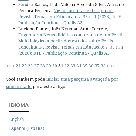
Sandra Bastos, Lêda Valéria Alves da Silva, Adriane
Pereira Ferreira,
Vigiar, orientar e disciplinar
,
Revista Temas em Educação: v. 35 n. 1 (2026): RTE -
Publicação Contínua - Qualis A3
Luciano Pontes, Inês Neuana, Anne Ferrete,
Engenharia Neurodidática como zona de um Perfil
Metodológico a partir dos estudos sobre Perfis
Conceituais
,
Revista Temas em Educação: v. 35 n. 1
(2026): RTE - Publicação Contínua - Qualis A3
<<
<
24
25
26
27
28
29
30
31
32
33
34
35
36
37
38
>
>>
Você também pode
iniciar uma pesquisa avançada por
similaridade
para este artigo.
IDIOMA
English
Español (España)