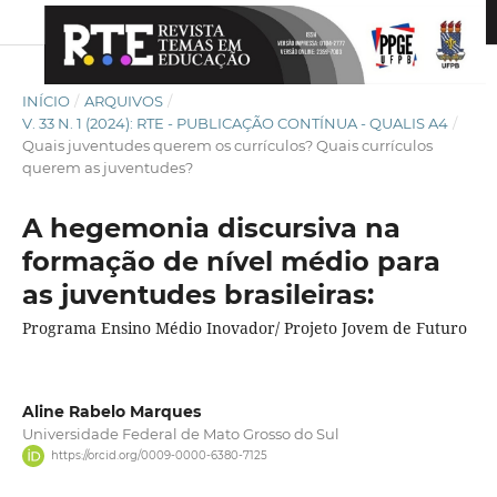
INÍCIO
/
ARQUIVOS
/
V. 33 N. 1 (2024): RTE - PUBLICAÇÃO CONTÍNUA - QUALIS A4
/
Quais juventudes querem os currículos? Quais currículos
querem as juventudes?
A hegemonia discursiva na
formação de nível médio para
as juventudes brasileiras:
Programa Ensino Médio Inovador/ Projeto Jovem de Futuro
Aline Rabelo Marques
Universidade Federal de Mato Grosso do Sul
https://orcid.org/0009-0000-6380-7125