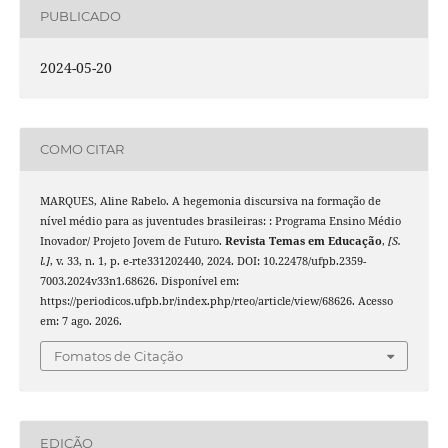
PUBLICADO
2024-05-20
COMO CITAR
MARQUES, Aline Rabelo. A hegemonia discursiva na formação de
nível médio para as juventudes brasileiras: : Programa Ensino Médio
Inovador/ Projeto Jovem de Futuro.
Revista Temas em Educação
,
[S.
l.]
, v. 33, n. 1, p. e-rte331202440, 2024. DOI: 10.22478/ufpb.2359-
7003.2024v33n1.68626. Disponível em:
https://periodicos.ufpb.br/index.php/rteo/article/view/68626. Acesso
em: 7 ago. 2026.
Fomatos de Citação
EDIÇÃO