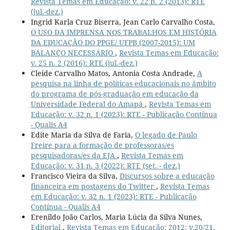
Revista Temas em Educação: v. 22 n. 2 (2013): RTE
(jul.-dez.)
Ingrid Karla Cruz Biserra, Jean Carlo Carvalho Costa,
O USO DA IMPRENSA NOS TRABALHOS EM HISTÓRIA
DA EDUCAÇÃO DO PPGE/ UFPB (2007-2015): UM
BALANÇO NECESSÁRIO
,
Revista Temas em Educação:
v. 25 n. 2 (2016): RTE (jul.-dez.)
Cleide Carvalho Matos, Antonia Costa Andrade,
A
pesquisa na linha de políticas educacionais no âmbito
do programa de pós-graduação em educação da
Universidade Federal do Amapá
,
Revista Temas em
Educação: v. 32 n. 1 (2023): RTE - Publicação Contínua
- Qualis A4
Edite Maria da Silva de Faria,
O legado de Paulo
Freire para a formação de professoras/es
pesquisadoras/es da EJA
,
Revista Temas em
Educação: v. 31 n. 3 (2022): RTE (set. - dez.)
Francisco Vieira da Silva,
Discursos sobre a educação
financeira em postagens do Twitter
,
Revista Temas
em Educação: v. 32 n. 1 (2023): RTE - Publicação
Contínua - Qualis A4
Erenildo João Carlos, Maria Lúcia da Silva Nunes,
Editorial
,
Revista Temas em Educação: 2012: v.20/21,