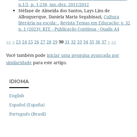
n.1/2, p. 1-238, jan.-dez. 2011/2012
Stéfane de Almeida dos Santos, Lays Lins de
Albuquerque, Daniela Maria Segabinazi,
Cultura
literária na escola:
,
Revista Temas em Educação: v. 32
n. 1 (2023): RTE - Publicação Contínua - Qualis A4
<<
<
23
24
25
26
27
28
29
30
31
32
33
34
35
36
37
>
>>
Você também pode
iniciar uma pesquisa avançada por
similaridade
para este artigo.
IDIOMA
English
Español (España)
Português (Brasil)