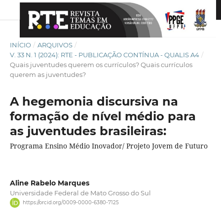
INÍCIO
/
ARQUIVOS
/
V. 33 N. 1 (2024): RTE - PUBLICAÇÃO CONTÍNUA - QUALIS A4
/
Quais juventudes querem os currículos? Quais currículos
querem as juventudes?
A hegemonia discursiva na
formação de nível médio para
as juventudes brasileiras:
Programa Ensino Médio Inovador/ Projeto Jovem de Futuro
Aline Rabelo Marques
Universidade Federal de Mato Grosso do Sul
https://orcid.org/0009-0000-6380-7125