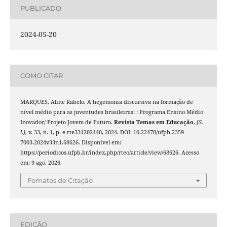
PUBLICADO
2024-05-20
COMO CITAR
MARQUES, Aline Rabelo. A hegemonia discursiva na formação de
nível médio para as juventudes brasileiras: : Programa Ensino Médio
Inovador/ Projeto Jovem de Futuro.
Revista Temas em Educação
,
[S.
l.]
, v. 33, n. 1, p. e-rte331202440, 2024. DOI: 10.22478/ufpb.2359-
7003.2024v33n1.68626. Disponível em:
https://periodicos.ufpb.br/index.php/rteo/article/view/68626. Acesso
em: 9 ago. 2026.
Fomatos de Citação
EDIÇÃO