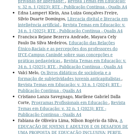
privadas de liberdade:
,
Revista Temas em Educação:
v. 32 n. 1 (2023): RTE - Publicação Contínua - Qualis A4
Edna Lampert Klein, Ana Luiza Gonçalves Freire,
Silvio Duarte Domingos,
Literacia digital e literacia em
inteligência artificial
,
Revista Temas em Educação: v.
34 n. 1 (2025): RTE - Publicação Contínua - Qualis A4
Francisca Rejane Bezerra Andrade, Mayara Cely
Paulo Da Silva Medeiros,
Educação das Relações
Étnico-Raciais e as percepções dos professores do
IFCE-Campus Canindé sobre suas concepções e
práticas pedagógicas
,
Revista Temas em Educação: v.
34 n. 1 (2025): RTE - Publicação Contínua - Qualis A4
Valci Melo,
Os livros didáticos de sociologia e a
formação de subjetividades juvenis anticapitalistas
,
Revista Temas em Educação: v. 33 n. 1 (2024): RTE -
Publicação Contínua - Qualis A4
Cristiano Lanza Savegnago, Marilene Gabriel Dalla
Corte,
Programas Profissionais em Educação
,
Revista
Temas em Educação: v. 32 n. 1 (2023): RTE -
Publicação Contínua - Qualis A4
Fabiana de Oliveira Lima, Nilson Rogério da Silva,
A
EDUCAÇÃO DE JOVENS E ADULTOS E OS DESAFIOS DE
UMA PROPOSTA DE EDUCAÇÃO INCLUSIVA: PERFIL