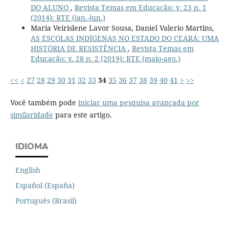
DO ALUNO
,
Revista Temas em Educação: v. 23 n. 1
(2014): RTE (jan.-jun.)
Maria Veirislene Lavor Sousa, Daniel Valerio Martins,
AS ESCOLAS INDÍGENAS NO ESTADO DO CEARÁ: UMA
HISTÓRIA DE RESISTÊNCIA
,
Revista Temas em
Educação: v. 28 n. 2 (2019): RTE (maio-ago.)
<<
<
27
28
29
30
31
32
33
34
35
36
37
38
39
40
41
>
>>
Você também pode
iniciar uma pesquisa avançada por
similaridade
para este artigo.
IDIOMA
English
Español (España)
Português (Brasil)