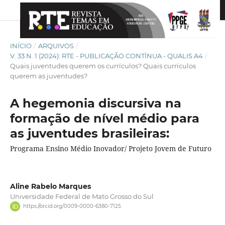
INÍCIO
/
ARQUIVOS
/
V. 33 N. 1 (2024): RTE - PUBLICAÇÃO CONTÍNUA - QUALIS A4
/
Quais juventudes querem os currículos? Quais currículos
querem as juventudes?
A hegemonia discursiva na
formação de nível médio para
as juventudes brasileiras:
Programa Ensino Médio Inovador/ Projeto Jovem de Futuro
Aline Rabelo Marques
Universidade Federal de Mato Grosso do Sul
https://orcid.org/0009-0000-6380-7125