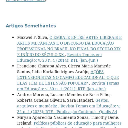
Artigos Semelhantes
Maxwel F. Silva,
O EMBATE ENTRE ARTES LIBERAIS E
ARTES MECÂNICAS E O DISCURSO DA EDUCAÇÃO
PROFISSIONAL NO BRASIL NO FINAL DO SÉCULO XIX
E INÍCIO DO SÉCULO XX
,
Revista Temas em
Educação: v. 23 n. 1 (2014): RTE (jan.-jun.)
Francione Charapa Alves, Cicera Maria Mamede
Santos, Lídia Karla Rodrigues Araújo,
AÇÕES
EXTENSIONISTAS NO CAMPO EDUCACIONAL: O QUE
ELAS TÊM DE EXTENSÃO POPULAR?
,
Revista Temas
em Educação: v. 30 n. 1 (2021): RTE (jan.-abr.)
Andrea Moreno, Luciano Mendes de Faria Filho,
Roberta Ornelas Oliveira, Sara Handeri,
Gestos,
arquivos e memória:
,
Revista Temas em Educação: v.
32 n. 1 (2023): RTE - Publicação Contínua - Qualis A4
Miryan Aparecida Nascimento Souza, Timothy Denis
Ireland,
Políticas públicas de educação para mulheres