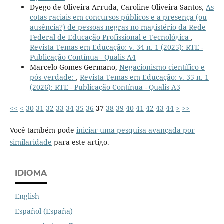
Dyego de Oliveira Arruda, Caroline Oliveira Santos,
As
cotas raciais em concursos públicos e a presença (ou
ausência?) de pessoas negras no magistério da Rede
Federal de Educação Profissional e Tecnológica
,
Revista Temas em Educação: v. 34 n. 1 (2025): RTE -
Publicação Contínua - Qualis A4
Marcelo Gomes Germano,
Negacionismo científico e
pós-verdade:
,
Revista Temas em Educação: v. 35 n. 1
(2026): RTE - Publicação Contínua - Qualis A3
<<
<
30
31
32
33
34
35
36
37
38
39
40
41
42
43
44
>
>>
Você também pode
iniciar uma pesquisa avançada por
similaridade
para este artigo.
IDIOMA
English
Español (España)