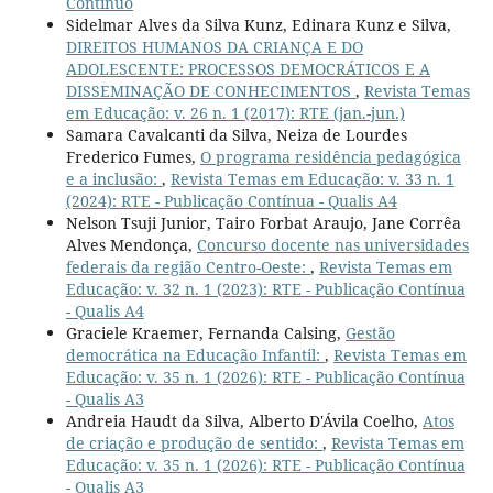
Contínuo
Sidelmar Alves da Silva Kunz, Edinara Kunz e Silva,
DIREITOS HUMANOS DA CRIANÇA E DO
ADOLESCENTE: PROCESSOS DEMOCRÁTICOS E A
DISSEMINAÇÃO DE CONHECIMENTOS
,
Revista Temas
em Educação: v. 26 n. 1 (2017): RTE (jan.-jun.)
Samara Cavalcanti da Silva, Neiza de Lourdes
Frederico Fumes,
O programa residência pedagógica
e a inclusão:
,
Revista Temas em Educação: v. 33 n. 1
(2024): RTE - Publicação Contínua - Qualis A4
Nelson Tsuji Junior, Tairo Forbat Araujo, Jane Corrêa
Alves Mendonça,
Concurso docente nas universidades
federais da região Centro-Oeste:
,
Revista Temas em
Educação: v. 32 n. 1 (2023): RTE - Publicação Contínua
- Qualis A4
Graciele Kraemer, Fernanda Calsing,
Gestão
democrática na Educação Infantil:
,
Revista Temas em
Educação: v. 35 n. 1 (2026): RTE - Publicação Contínua
- Qualis A3
Andreia Haudt da Silva, Alberto D'Ávila Coelho,
Atos
de criação e produção de sentido:
,
Revista Temas em
Educação: v. 35 n. 1 (2026): RTE - Publicação Contínua
- Qualis A3