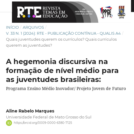
INÍCIO
/
ARQUIVOS
/
V. 33 N. 1 (2024): RTE - PUBLICAÇÃO CONTÍNUA - QUALIS A4
/
Quais juventudes querem os currículos? Quais currículos
querem as juventudes?
A hegemonia discursiva na
formação de nível médio para
as juventudes brasileiras:
Programa Ensino Médio Inovador/ Projeto Jovem de Futuro
Aline Rabelo Marques
Universidade Federal de Mato Grosso do Sul
https://orcid.org/0009-0000-6380-7125