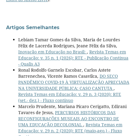
Artigos Semelhantes
Lebiam Tamar Gomes da Silva, Maria de Lourdes
Félix de Lacerda Rodrigues, Jeane Félix da Silva,
Inovação em Educação no Brasil:
,
Revista Temas em
Educação: v. 35 n. 1 (2026): RTE - Publicação Contínua
- Qualis A3
Ronal Rodolfo Garnelo Escobar, Carlos Astete
Barrenechea, Vicente Ramos Casavilca,
DO SECO
PANDÊMICO COVID-19 À VIRTUALIZAÇÃO APRECIADA
NA UNIVERSIDADE PÚBLICA: CASO CANTUTA
,
Revista Temas em Educação: v. 29 n. 3 (2020): RTE
(set.- dez.) - Fluxo contínuo
Marcelo Prudente, Mariana Pícaro Cerigatto, Edirani
Tavares de Jesus,
PERCURSOS HISTÓRICOS DAS
RECONFIGURAÇÕES MUSEAIS AO ENCONTRO DE
UMA EDUCAÇÃO DECOLONIAL
,
Revista Temas em
Educação: v. 29 n. 2 (2020): RTE (maio-ago.) - Fluxo