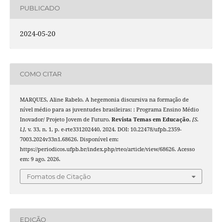
PUBLICADO
2024-05-20
COMO CITAR
MARQUES, Aline Rabelo. A hegemonia discursiva na formação de
nível médio para as juventudes brasileiras: : Programa Ensino Médio
Inovador/ Projeto Jovem de Futuro.
Revista Temas em Educação
,
[S.
l.]
, v. 33, n. 1, p. e-rte331202440, 2024. DOI: 10.22478/ufpb.2359-
7003.2024v33n1.68626. Disponível em:
https://periodicos.ufpb.br/index.php/rteo/article/view/68626. Acesso
em: 9 ago. 2026.
Fomatos de Citação
EDIÇÃO