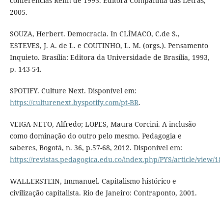
conferências Reith de 1993. Editora Companhia das Letras,
2005.
SOUZA, Herbert. Democracia. In CLÍMACO, C.de S.,
ESTEVES, J. A. de L. e COUTINHO, L. M. (orgs.). Pensamento
Inquieto. Brasília: Editora da Universidade de Brasília, 1993,
p. 143-54.
SPOTIFY. Culture Next. Disponível em:
https://culturenext.byspotify.com/pt-BR
.
VEIGA-NETO, Alfredo; LOPES, Maura Corcini. A inclusão
como dominação do outro pelo mesmo. Pedagogia e
saberes, Bogotá, n. 36, p.57-68, 2012. Disponível em:
https://revistas.pedagogica.edu.co/index.php/PYS/article/view/
WALLERSTEIN, Immanuel. Capitalismo histórico e
civilização capitalista. Rio de Janeiro: Contraponto, 2001.