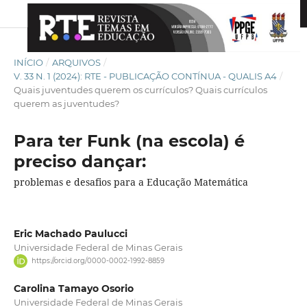
INÍCIO
/
ARQUIVOS
/
V. 33 N. 1 (2024): RTE - PUBLICAÇÃO CONTÍNUA - QUALIS A4
/
Quais juventudes querem os currículos? Quais currículos
querem as juventudes?
Para ter Funk (na escola) é
preciso dançar:
problemas e desafios para a Educação Matemática
Eric Machado Paulucci
Universidade Federal de Minas Gerais
https://orcid.org/0000-0002-1992-8859
Carolina Tamayo Osorio
Universidade Federal de Minas Gerais