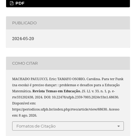
PDF
PUBLICADO
2024-05-20
COMO CITAR
MACHADO PAULUCCI, Eric; TAMAYO OSORIO, Carolina. Para ter Funk
(na escola) é preciso dançar: : problemas e desafios para a Educação
Matemática.
Revista Temas em Educação
,
[S. l.]
, v. 33, n. 1, p. e-
rte331202438, 2024. DOI: 10.22478/ufpb.2359-7003.2024v33n1.68630.
Disponível em:
https://periodicos.ufpb.br/index.php/rteo/article/view/68630. Acesso
em: 8 ago. 2026.
Fomatos de Citação