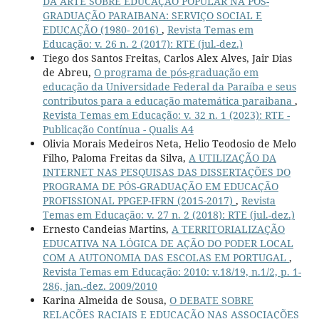
DA ARTE SOBRE EDUCAÇÃO POPULAR NA PÓS-
GRADUAÇÃO PARAIBANA: SERVIÇO SOCIAL E
EDUCAÇÃO (1980- 2016)
,
Revista Temas em
Educação: v. 26 n. 2 (2017): RTE (jul.-dez.)
Tiego dos Santos Freitas, Carlos Alex Alves, Jair Dias
de Abreu,
O programa de pós-graduação em
educação da Universidade Federal da Paraíba e seus
contributos para a educação matemática paraibana
,
Revista Temas em Educação: v. 32 n. 1 (2023): RTE -
Publicação Contínua - Qualis A4
Olivia Morais Medeiros Neta, Helio Teodosio de Melo
Filho, Paloma Freitas da Silva,
A UTILIZAÇÃO DA
INTERNET NAS PESQUISAS DAS DISSERTAÇÕES DO
PROGRAMA DE PÓS-GRADUAÇÃO EM EDUCAÇÃO
PROFISSIONAL PPGEP-IFRN (2015-2017)
,
Revista
Temas em Educação: v. 27 n. 2 (2018): RTE (jul.-dez.)
Ernesto Candeias Martins,
A TERRITORIALIZAÇÃO
EDUCATIVA NA LÓGICA DE AÇÃO DO PODER LOCAL
COM A AUTONOMIA DAS ESCOLAS EM PORTUGAL
,
Revista Temas em Educação: 2010: v.18/19, n.1/2, p. 1-
286, jan.-dez. 2009/2010
Karina Almeida de Sousa,
O DEBATE SOBRE
RELAÇÕES RACIAIS E EDUCAÇÃO NAS ASSOCIAÇÕES