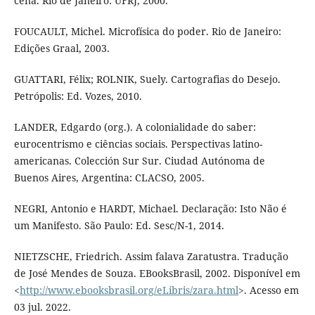
cena. Rio de Janeiro: UFRJ, 2000.
FOUCAULT, Michel. Microfísica do poder. Rio de Janeiro:
Edições Graal, 2003.
GUATTARI, Félix; ROLNIK, Suely. Cartografias do Desejo.
Petrópolis: Ed. Vozes, 2010.
LANDER, Edgardo (org.). A colonialidade do saber:
eurocentrismo e ciências sociais. Perspectivas latino-
americanas. Colección Sur Sur. Ciudad Autónoma de
Buenos Aires, Argentina: CLACSO, 2005.
NEGRI, Antonio e HARDT, Michael. Declaração: Isto Não é
um Manifesto. São Paulo: Ed. Sesc/N-1, 2014.
NIETZSCHE, Friedrich. Assim falava Zaratustra. Tradução
de José Mendes de Souza. EBooksBrasil, 2002. Disponível em
<
http://www.ebooksbrasil.org/eLibris/zara.html
>. Acesso em
03 jul. 2022.