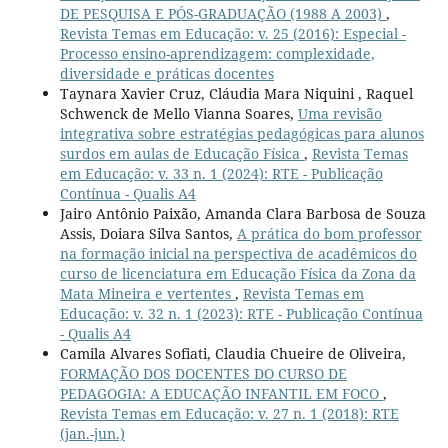
DE PESQUISA E PÓS-GRADUAÇÃO (1988 A 2003)
,
Revista Temas em Educação: v. 25 (2016): Especial -
Processo ensino-aprendizagem: complexidade,
diversidade e práticas docentes
Taynara Xavier Cruz, Cláudia Mara Niquini , Raquel
Schwenck de Mello Vianna Soares,
Uma revisão
integrativa sobre estratégias pedagógicas para alunos
surdos em aulas de Educação Física
,
Revista Temas
em Educação: v. 33 n. 1 (2024): RTE - Publicação
Contínua - Qualis A4
Jairo Antônio Paixão, Amanda Clara Barbosa de Souza
Assis, Doiara Silva Santos,
A prática do bom professor
na formação inicial na perspectiva de acadêmicos do
curso de licenciatura em Educação Física da Zona da
Mata Mineira e vertentes
,
Revista Temas em
Educação: v. 32 n. 1 (2023): RTE - Publicação Contínua
- Qualis A4
Camila Alvares Sofiati, Claudia Chueire de Oliveira,
FORMAÇÃO DOS DOCENTES DO CURSO DE
PEDAGOGIA: A EDUCAÇÃO INFANTIL EM FOCO
,
Revista Temas em Educação: v. 27 n. 1 (2018): RTE
(jan.-jun.)