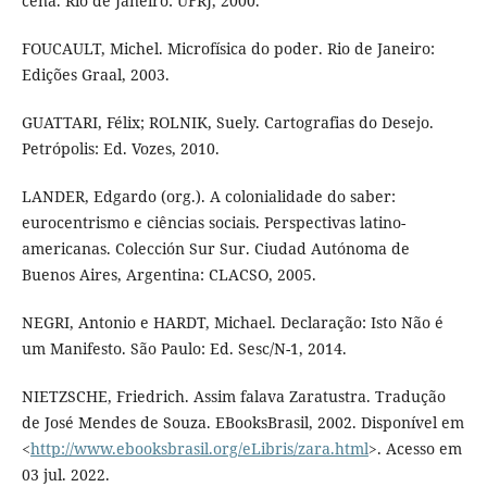
cena. Rio de Janeiro: UFRJ, 2000.
FOUCAULT, Michel. Microfísica do poder. Rio de Janeiro:
Edições Graal, 2003.
GUATTARI, Félix; ROLNIK, Suely. Cartografias do Desejo.
Petrópolis: Ed. Vozes, 2010.
LANDER, Edgardo (org.). A colonialidade do saber:
eurocentrismo e ciências sociais. Perspectivas latino-
americanas. Colección Sur Sur. Ciudad Autónoma de
Buenos Aires, Argentina: CLACSO, 2005.
NEGRI, Antonio e HARDT, Michael. Declaração: Isto Não é
um Manifesto. São Paulo: Ed. Sesc/N-1, 2014.
NIETZSCHE, Friedrich. Assim falava Zaratustra. Tradução
de José Mendes de Souza. EBooksBrasil, 2002. Disponível em
<
http://www.ebooksbrasil.org/eLibris/zara.html
>. Acesso em
03 jul. 2022.