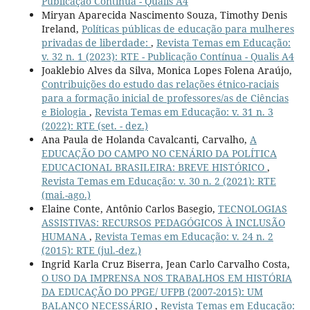
Publicação Contínua - Qualis A4
Miryan Aparecida Nascimento Souza, Timothy Denis
Ireland,
Políticas públicas de educação para mulheres
privadas de liberdade:
,
Revista Temas em Educação:
v. 32 n. 1 (2023): RTE - Publicação Contínua - Qualis A4
Joaklebio Alves da Silva, Monica Lopes Folena Araújo,
Contribuições do estudo das relações étnico-raciais
para a formação inicial de professores/as de Ciências
e Biologia
,
Revista Temas em Educação: v. 31 n. 3
(2022): RTE (set. - dez.)
Ana Paula de Holanda Cavalcanti, Carvalho,
A
EDUCAÇÃO DO CAMPO NO CENÁRIO DA POLÍTICA
EDUCACIONAL BRASILEIRA: BREVE HISTÓRICO
,
Revista Temas em Educação: v. 30 n. 2 (2021): RTE
(mai.-ago.)
Elaine Conte, Antônio Carlos Basegio,
TECNOLOGIAS
ASSISTIVAS: RECURSOS PEDAGÓGICOS À INCLUSÃO
HUMANA
,
Revista Temas em Educação: v. 24 n. 2
(2015): RTE (jul.-dez.)
Ingrid Karla Cruz Biserra, Jean Carlo Carvalho Costa,
O USO DA IMPRENSA NOS TRABALHOS EM HISTÓRIA
DA EDUCAÇÃO DO PPGE/ UFPB (2007-2015): UM
BALANÇO NECESSÁRIO
,
Revista Temas em Educação: