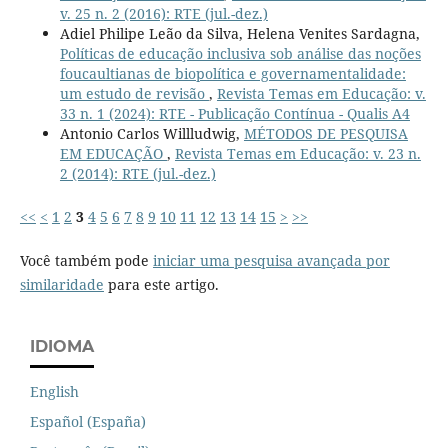
v. 25 n. 2 (2016): RTE (jul.-dez.)
Adiel Philipe Leão da Silva, Helena Venites Sardagna,
Políticas de educação inclusiva sob análise das noções
foucaultianas de biopolítica e governamentalidade:
um estudo de revisão
,
Revista Temas em Educação: v.
33 n. 1 (2024): RTE - Publicação Contínua - Qualis A4
Antonio Carlos Willludwig,
MÉTODOS DE PESQUISA
EM EDUCAÇÃO
,
Revista Temas em Educação: v. 23 n.
2 (2014): RTE (jul.-dez.)
<<
<
1
2
3
4
5
6
7
8
9
10
11
12
13
14
15
>
>>
Você também pode
iniciar uma pesquisa avançada por
similaridade
para este artigo.
IDIOMA
English
Español (España)