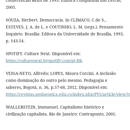
conferências Reith de 1993. Editora Companhia das Letras,
2005.
SOUZA, Herbert. Democracia. In CLÍMACO, C.de S.,
ESTEVES, J. A. de L. e COUTINHO, L. M. (orgs.). Pensamento
Inquieto. Brasília: Editora da Universidade de Brasília, 1993,
p. 143-54.
SPOTIFY. Culture Next. Disponível em:
https://culturenext.byspotify.com/pt-BR
.
VEIGA-NETO, Alfredo; LOPES, Maura Corcini. A inclusão
como dominação do outro pelo mesmo. Pedagogia e
saberes, Bogotá, n. 36, p.57-68, 2012. Disponível em:
https://revistas.pedagogica.edu.co/index.php/PYS/article/view/
WALLERSTEIN, Immanuel. Capitalismo histórico e
civilização capitalista. Rio de Janeiro: Contraponto, 2001.