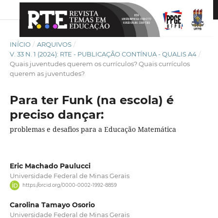
INÍCIO
/
ARQUIVOS
/
V. 33 N. 1 (2024): RTE - PUBLICAÇÃO CONTÍNUA - QUALIS A4
/
Quais juventudes querem os currículos? Quais currículos
querem as juventudes?
Para ter Funk (na escola) é
preciso dançar:
problemas e desafios para a Educação Matemática
Eric Machado Paulucci
Universidade Federal de Minas Gerais
https://orcid.org/0000-0002-1992-8859
Carolina Tamayo Osorio
Universidade Federal de Minas Gerais