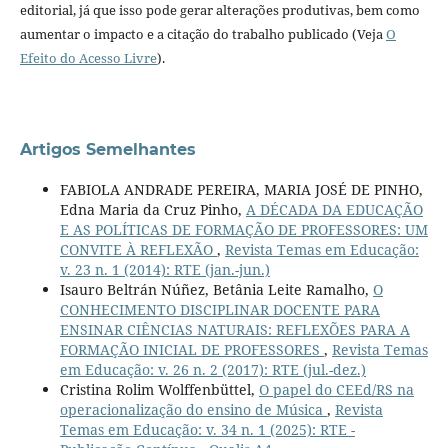
editorial, já que isso pode gerar alterações produtivas, bem como
aumentar o impacto e a citação do trabalho publicado (Veja
O
Efeito do Acesso Livre
).
Artigos Semelhantes
FABIOLA ANDRADE PEREIRA, MARIA JOSÉ DE PINHO,
Edna Maria da Cruz Pinho,
A DÉCADA DA EDUCAÇÃO
E AS POLÍTICAS DE FORMAÇÃO DE PROFESSORES: UM
CONVITE À REFLEXÃO
,
Revista Temas em Educação:
v. 23 n. 1 (2014): RTE (jan.-jun.)
Isauro Beltrán Núñez, Betânia Leite Ramalho,
O
CONHECIMENTO DISCIPLINAR DOCENTE PARA
ENSINAR CIÊNCIAS NATURAIS: REFLEXÕES PARA A
FORMAÇÃO INICIAL DE PROFESSORES
,
Revista Temas
em Educação: v. 26 n. 2 (2017): RTE (jul.-dez.)
Cristina Rolim Wolffenbüttel,
O papel do CEEd/RS na
operacionalização do ensino de Música
,
Revista
Temas em Educação: v. 34 n. 1 (2025): RTE -