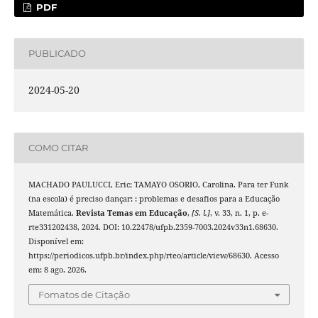
PDF
PUBLICADO
2024-05-20
COMO CITAR
MACHADO PAULUCCI, Eric; TAMAYO OSORIO, Carolina. Para ter Funk
(na escola) é preciso dançar: : problemas e desafios para a Educação
Matemática.
Revista Temas em Educação
,
[S. l.]
, v. 33, n. 1, p. e-
rte331202438, 2024. DOI: 10.22478/ufpb.2359-7003.2024v33n1.68630.
Disponível em:
https://periodicos.ufpb.br/index.php/rteo/article/view/68630. Acesso
em: 8 ago. 2026.
Fomatos de Citação