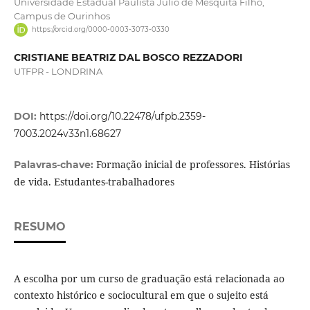
Universidade Estadual Paulista Júlio de Mesquita Filho,
Campus de Ourinhos
https://orcid.org/0000-0003-3073-0330
CRISTIANE BEATRIZ DAL BOSCO REZZADORI
UTFPR - LONDRINA
DOI:
https://doi.org/10.22478/ufpb.2359-
7003.2024v33n1.68627
Formação inicial de professores. Histórias
Palavras-chave:
de vida. Estudantes-trabalhadores
RESUMO
A escolha por um curso de graduação está relacionada ao
contexto histórico e sociocultural em que o sujeito está