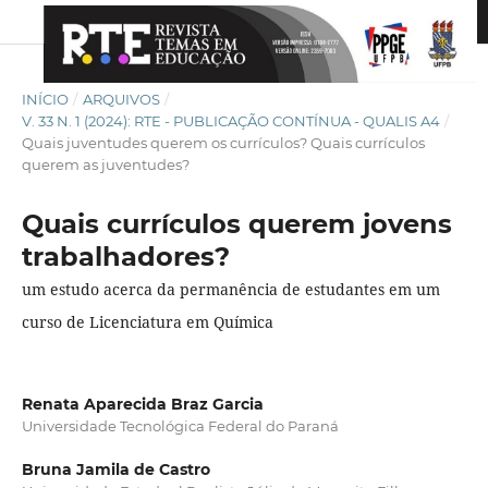
INÍCIO
/
ARQUIVOS
/
V. 33 N. 1 (2024): RTE - PUBLICAÇÃO CONTÍNUA - QUALIS A4
/
Quais juventudes querem os currículos? Quais currículos
querem as juventudes?
Quais currículos querem jovens
trabalhadores?
um estudo acerca da permanência de estudantes em um
curso de Licenciatura em Química
Renata Aparecida Braz Garcia
Universidade Tecnológica Federal do Paraná
Bruna Jamila de Castro