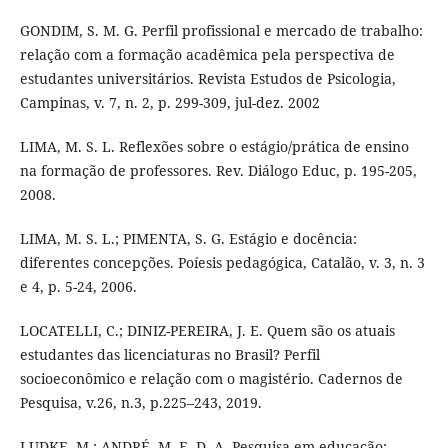
GONDIM, S. M. G. Perfil profissional e mercado de trabalho:
relação com a formação acadêmica pela perspectiva de
estudantes universitários. Revista Estudos de Psicologia,
Campinas, v. 7, n. 2, p. 299-309, jul-dez. 2002
LIMA, M. S. L. Reflexões sobre o estágio/prática de ensino
na formação de professores. Rev. Diálogo Educ, p. 195-205,
2008.
LIMA, M. S. L.; PIMENTA, S. G. Estágio e docência:
diferentes concepções. Poíesis pedagógica, Catalão, v. 3, n. 3
e 4, p. 5-24, 2006.
LOCATELLI, C.; DINIZ-PEREIRA, J. E. Quem são os atuais
estudantes das licenciaturas no Brasil? Perfil
socioeconômico e relação com o magistério. Cadernos de
Pesquisa, v.26, n.3, p.225–243, 2019.
LUDKE, M.; ANDRÉ, M. E. D. A. Pesquisa em educação: