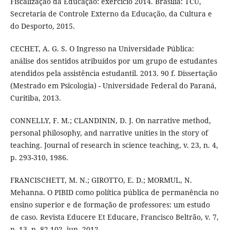
Fiscalização da Educação: exercício 2014. Brasília: TCU,
Secretaria de Controle Externo da Educação, da Cultura e
do Desporto, 2015.
CECHET, A. G. S. O Ingresso na Universidade Pública:
análise dos sentidos atribuídos por um grupo de estudantes
atendidos pela assistência estudantil. 2013. 90 f. Dissertação
(Mestrado em Psicologia) - Universidade Federal do Paraná,
Curitiba, 2013.
CONNELLY, F. M.; CLANDININ, D. J. On narrative method,
personal philosophy, and narrative unities in the story of
teaching. Journal of research in science teaching, v. 23, n. 4,
p. 293-310, 1986.
FRANCISCHETT, M. N.; GIROTTO, E. D.; MORMUL, N.
Mehanna. O PIBID como política pública de permanência no
ensino superior e de formação de professores: um estudo
de caso. Revista Educere Et Educare, Francisco Beltrão, v. 7,
n. 13, p. 82-102, jun. 2012.