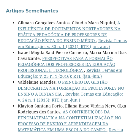
Artigos Semelhantes
Gilmara Gonçalves Santos, Cláudia Mara Niquini,
A
INFLUÊNCIA DE DOCUMENTOS NORTEADORES NA
PRÁTICA PEDAGÓGICA DE PROFESSORES DE
EDUCAÇÃO FÍSICA DO ENSINO MÉDIO
,
Revista Temas
em Educação: v. 30 n. 1 (2021): RTE (jan.-abr.)
Isabel Magda Said Pierre Carneiro, Maria Marina Dias
Cavalcante,
PERSPECTIVAS PARA A FORMAÇÃO
PEDAGÓGICA DOS PROFESSORES DA EDUCAÇÃO
PROFISSIONAL E TECNOLÓGICA
,
Revista Temas em
Educação: v. 25 n. 1 (2016): RTE (jan.-jun.)
Valdelaine Mendes,
O PRINCÍPIO DA GESTÃO
DEMOCRÁTICA NA FORMAÇÃO DE PROFESSORES NO
ENSINO A DISTÂNCIA
,
Revista Temas em Educação:
v. 24 n. 1 (2015): RTE (jan.-jun.)
Klayton Santana Porto, Eliana Bispo Vitória Nery, Olga
Rodrigues dos Santos,
AS CONTRIBUIÇÕES DA
ETNOMATEMÁTICA NA CONTEXTUALIZAÇÃO E NO
PROCESSO DE ENSINO E APRENDIZAGEM DA
MATEMÁTICA EM UMA ESCOLA DO CAMPO
,
Revista