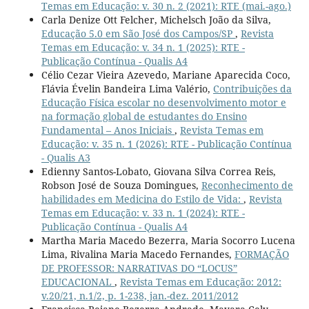
Temas em Educação: v. 30 n. 2 (2021): RTE (mai.-ago.)
Carla Denize Ott Felcher, Michelsch João da Silva,
Educação 5.0 em São José dos Campos/SP
,
Revista
Temas em Educação: v. 34 n. 1 (2025): RTE -
Publicação Contínua - Qualis A4
Célio Cezar Vieira Azevedo, Mariane Aparecida Coco,
Flávia Évelin Bandeira Lima Valério,
Contribuições da
Educação Física escolar no desenvolvimento motor e
na formação global de estudantes do Ensino
Fundamental – Anos Iniciais
,
Revista Temas em
Educação: v. 35 n. 1 (2026): RTE - Publicação Contínua
- Qualis A3
Edienny Santos-Lobato, Giovana Silva Correa Reis,
Robson José de Souza Domingues,
Reconhecimento de
habilidades em Medicina do Estilo de Vida:
,
Revista
Temas em Educação: v. 33 n. 1 (2024): RTE -
Publicação Contínua - Qualis A4
Martha Maria Macedo Bezerra, Maria Socorro Lucena
Lima, Rivalina Maria Macedo Fernandes,
FORMAÇÃO
DE PROFESSOR: NARRATIVAS DO “LOCUS”
EDUCACIONAL
,
Revista Temas em Educação: 2012:
v.20/21, n.1/2, p. 1-238, jan.-dez. 2011/2012