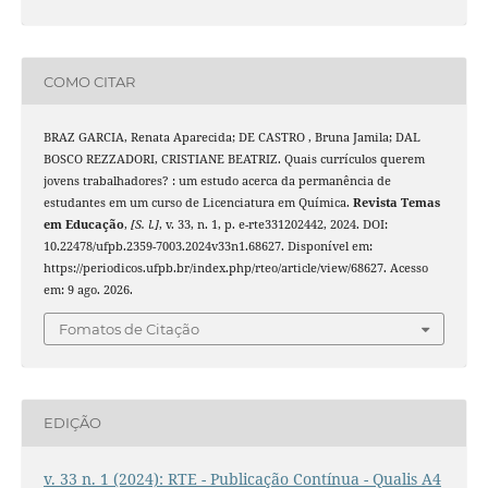
COMO CITAR
BRAZ GARCIA, Renata Aparecida; DE CASTRO , Bruna Jamila; DAL
BOSCO REZZADORI, CRISTIANE BEATRIZ. Quais currículos querem
jovens trabalhadores? : um estudo acerca da permanência de
estudantes em um curso de Licenciatura em Química.
Revista Temas
em Educação
,
[S. l.]
, v. 33, n. 1, p. e-rte331202442, 2024. DOI:
10.22478/ufpb.2359-7003.2024v33n1.68627. Disponível em:
https://periodicos.ufpb.br/index.php/rteo/article/view/68627. Acesso
em: 9 ago. 2026.
Fomatos de Citação
EDIÇÃO
v. 33 n. 1 (2024): RTE - Publicação Contínua - Qualis A4