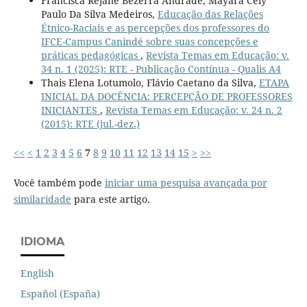
Francisca Rejane Bezerra Andrade, Mayara Cely
Paulo Da Silva Medeiros,
Educação das Relações
Étnico-Raciais e as percepções dos professores do
IFCE-Campus Canindé sobre suas concepções e
práticas pedagógicas
,
Revista Temas em Educação: v.
34 n. 1 (2025): RTE - Publicação Contínua - Qualis A4
Thais Elena Lotumolo, Flávio Caetano da Silva,
ETAPA
INICIAL DA DOCÊNCIA: PERCEPÇÃO DE PROFESSORES
INICIANTES
,
Revista Temas em Educação: v. 24 n. 2
(2015): RTE (jul.-dez.)
<<
<
1
2
3
4
5
6
7
8
9
10
11
12
13
14
15
>
>>
Você também pode
iniciar uma pesquisa avançada por
similaridade
para este artigo.
IDIOMA
English
Español (España)