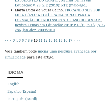
ESTUDANTES DO CAMPO.
,
Revista Temas em
Educação: v. 28 n. 2 (2019): RTE (maio-ago.)
Marta Lúcia de Souza Celino,
TROCANDO SEIS POR
MEIA DÚZIA: A POLÍTICA NACIONAL PARA A
FORMAÇÃO DE PROFESSORES, O CASO DO GESTAR
,
Revista Temas em Educação: 2010: v.18/19, n.1/2, p. 1-
286, jan.-dez. 2009/2010
<<
<
3
4
5
6
7
8
9
10
11
12
13
14
15
16
17
>
>>
Você também pode
iniciar uma pesquisa avançada por
similaridade
para este artigo.
IDIOMA
English
Español (España)
Português (Brasil)