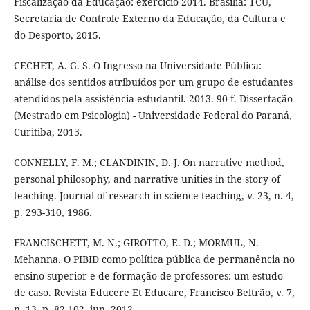
Fiscalização da Educação: exercício 2014. Brasília: TCU,
Secretaria de Controle Externo da Educação, da Cultura e
do Desporto, 2015.
CECHET, A. G. S. O Ingresso na Universidade Pública:
análise dos sentidos atribuídos por um grupo de estudantes
atendidos pela assistência estudantil. 2013. 90 f. Dissertação
(Mestrado em Psicologia) - Universidade Federal do Paraná,
Curitiba, 2013.
CONNELLY, F. M.; CLANDININ, D. J. On narrative method,
personal philosophy, and narrative unities in the story of
teaching. Journal of research in science teaching, v. 23, n. 4,
p. 293-310, 1986.
FRANCISCHETT, M. N.; GIROTTO, E. D.; MORMUL, N.
Mehanna. O PIBID como política pública de permanência no
ensino superior e de formação de professores: um estudo
de caso. Revista Educere Et Educare, Francisco Beltrão, v. 7,
n. 13, p. 82-102, jun. 2012.