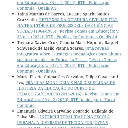
em Educação: v. 33 n. 1 (2024): RTE - Publicação
Contínua - Qualis A4
Tainá Martins de Barros, Luciane Sgarbi Santos
Grazziotin,
REFLEXOS DA DITADURA CIVIL-MILITAR
NA TRAJETÓRIA DE PROFESSORES DAS CIÊNCIAS
SOCIAIS (1964-1985)
,
Revista Temas em Educação: v.
33 n. 1 (2024): RTE - Publicação Contínua - Qualis A4
Taynara Xavier Cruz, Cláudia Mara Niquini , Raquel
Schwenck de Mello Vianna Soares,
Uma revisão
integrativa sobre estratégias pedagógicas para alunos
surdos em aulas de Educação Física
,
Revista Temas
em Educação: v. 33 n. 1 (2024): RTE - Publicação
Contínua - Qualis A4
Maria Elizete Guimarães Carvalho, Felipe Cavalcanti
Ivo,
PRÁTICAS MONITORIAIS NAS DISCIPLINAS DE
HISTÓRIA DA EDUCAÇÃO DO CURSO DE
PEDAGOGIA/CE/UFPB (2013-2016)
,
Revista Temas em
Educação: v. 29 n. 2 (2020): RTE (maio-ago.) - Fluxo
Contínuo
Emanuela Oliveira Carvalho Dourado, Edilania de
Paiva Silva,
INTERCULTURALIDADE NA ESCOLA
URBANA: A DIVERSIDADE TECIDA POR JOVENS