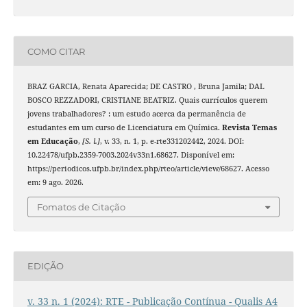
COMO CITAR
BRAZ GARCIA, Renata Aparecida; DE CASTRO , Bruna Jamila; DAL
BOSCO REZZADORI, CRISTIANE BEATRIZ. Quais currículos querem
jovens trabalhadores? : um estudo acerca da permanência de
estudantes em um curso de Licenciatura em Química.
Revista Temas
em Educação
,
[S. l.]
, v. 33, n. 1, p. e-rte331202442, 2024. DOI:
10.22478/ufpb.2359-7003.2024v33n1.68627. Disponível em:
https://periodicos.ufpb.br/index.php/rteo/article/view/68627. Acesso
em: 9 ago. 2026.
Fomatos de Citação
EDIÇÃO
v. 33 n. 1 (2024): RTE - Publicação Contínua - Qualis A4