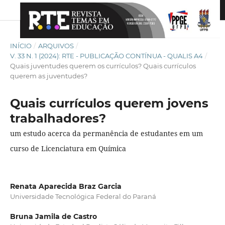
INÍCIO
/
ARQUIVOS
/
V. 33 N. 1 (2024): RTE - PUBLICAÇÃO CONTÍNUA - QUALIS A4
/
Quais juventudes querem os currículos? Quais currículos
querem as juventudes?
Quais currículos querem jovens
trabalhadores?
um estudo acerca da permanência de estudantes em um
curso de Licenciatura em Química
Renata Aparecida Braz Garcia
Universidade Tecnológica Federal do Paraná
Bruna Jamila de Castro