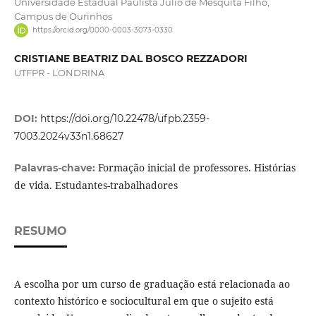
Universidade Estadual Paulista Júlio de Mesquita Filho,
Campus de Ourinhos
https://orcid.org/0000-0003-3073-0330
CRISTIANE BEATRIZ DAL BOSCO REZZADORI
UTFPR - LONDRINA
DOI:
https://doi.org/10.22478/ufpb.2359-
7003.2024v33n1.68627
Formação inicial de professores. Histórias
Palavras-chave:
de vida. Estudantes-trabalhadores
RESUMO
A escolha por um curso de graduação está relacionada ao
contexto histórico e sociocultural em que o sujeito está