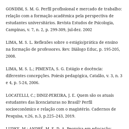
GONDIM, S. M. G. Perfil profissional e mercado de trabalho:
relação com a formação acadêmica pela perspectiva de
estudantes universitários. Revista Estudos de Psicologia,
Campinas, v. 7, n. 2, p. 299-309, jul-dez. 2002
LIMA, M. S. L. Reflexões sobre o estágio/prática de ensino
na formação de professores. Rev. Diálogo Educ, p. 195-205,
2008.
LIMA, M. S. L.; PIMENTA, S. G. Estágio e docência:
diferentes concepções. Poíesis pedagógica, Catalão, v. 3, n. 3
e 4, p. 5-24, 2006.
LOCATELLI, C.; DINIZ-PEREIRA, J. E. Quem são os atuais
estudantes das licenciaturas no Brasil? Perfil
socioeconômico e relação com o magistério. Cadernos de
Pesquisa, v.26, n.3, p.225–243, 2019.
LUDKE, M.; ANDRÉ, M. E. D. A. Pesquisa em educação: