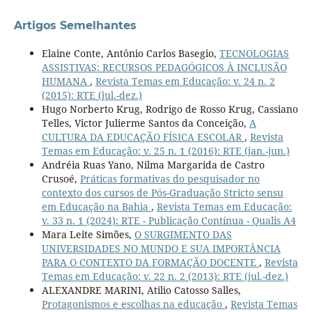
Artigos Semelhantes
Elaine Conte, Antônio Carlos Basegio,
TECNOLOGIAS
ASSISTIVAS: RECURSOS PEDAGÓGICOS À INCLUSÃO
HUMANA
,
Revista Temas em Educação: v. 24 n. 2
(2015): RTE (jul.-dez.)
Hugo Norberto Krug, Rodrigo de Rosso Krug, Cassiano
Telles, Victor Julierme Santos da Conceição,
A
CULTURA DA EDUCAÇÃO FÍSICA ESCOLAR
,
Revista
Temas em Educação: v. 25 n. 1 (2016): RTE (jan.-jun.)
Andréia Ruas Yano, Nilma Margarida de Castro
Crusoé,
Práticas formativas do pesquisador no
contexto dos cursos de Pós-Graduação Stricto sensu
em Educação na Bahia
,
Revista Temas em Educação:
v. 33 n. 1 (2024): RTE - Publicação Contínua - Qualis A4
Mara Leite Simões,
O SURGIMENTO DAS
UNIVERSIDADES NO MUNDO E SUA IMPORTÂNCIA
PARA O CONTEXTO DA FORMAÇÃO DOCENTE
,
Revista
Temas em Educação: v. 22 n. 2 (2013): RTE (jul.-dez.)
ALEXANDRE MARINI, Atilio Catosso Salles,
Protagonismos e escolhas na educação
,
Revista Temas