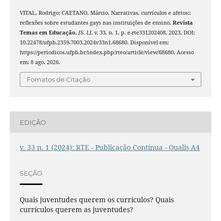
VITAL, Rodrigo; CAETANO, Márcio. Narrativas, currículos e afetos::
reflexões sobre estudantes gays nas instituições de ensino.
Revista
Temas em Educação
,
[S. l.]
, v. 33, n. 1, p. e-rte331202408, 2023. DOI:
10.22478/ufpb.2359-7003.2024v33n1.68680. Disponível em:
https://periodicos.ufpb.br/index.php/rteo/article/view/68680. Acesso
em: 8 ago. 2026.
Fomatos de Citação
EDIÇÃO
v. 33 n. 1 (2024): RTE - Publicação Contínua - Qualis A4
SEÇÃO
Quais juventudes querem os currículos? Quais
currículos querem as juventudes?