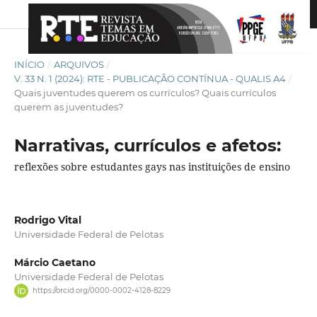
INÍCIO
/
ARQUIVOS
/
V. 33 N. 1 (2024): RTE - PUBLICAÇÃO CONTÍNUA - QUALIS A4
/
Quais juventudes querem os currículos? Quais currículos
querem as juventudes?
Narrativas, currículos e afetos:
reflexões sobre estudantes gays nas instituições de ensino
Rodrigo Vital
Universidade Federal de Pelotas
Márcio Caetano
Universidade Federal de Pelotas
https://orcid.org/0000-0002-4128-8229