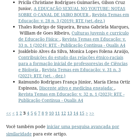
Pricila Christiane Rodrigues Guimarães, Gilson Cruz
Junior,
A EDUCAÇÃO SEXUAL NO YOUTUBE: NOTAS
SOBRE O CANAL DE JAIRO BOUER
,
Revista Temas em
Educação: v. 28 n. 3 (2019): RTE (set.-dez.)
Thales Rodrigo de Siqueira, Bruna Gabriela Marques,
William de Goes Ribeiro,
Culturas juvenis e currículo
de Educação Física:
,
Revista Temas em Educação: v.
33 n. 1 (2024): RTE - Publicação Contínua - Qualis A4
Joaklebio Alves da Silva, Monica Lopes Folena Araújo,
Contribuições do estudo das relações étnico-raciais
para a formação inicial de professores/as de Ciências
e Biologia
,
Revista Temas em Educação: v. 31 n. 3
(2022): RTE (set. - dez.)
Raimundo Rodrigues França Júnior, María Elena Ortiz
Espinoza,
Discente ativo e medicina engajada:
,
Revista Temas em Educação: v. 32 n. 1 (2023): RTE -
Publicação Contínua - Qualis A4
<<
<
1
2
3
4
5
6
7
8
9
10
11
12
13
14
15
>
>>
Você também pode
iniciar uma pesquisa avançada por
similaridade
para este artigo.