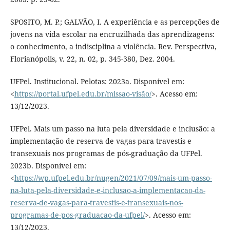
SPOSITO, M. P.; GALVÃO, I. A experiência e as percepções de
jovens na vida escolar na encruzilhada das aprendizagens:
o conhecimento, a indisciplina a violência. Rev. Perspectiva,
Florianópolis, v. 22, n. 02, p. 345-380, Dez. 2004.
UFPel. Institucional. Pelotas: 2023a. Disponível em:
<
https://portal.ufpel.edu.br/missao-visão/
>. Acesso em:
13/12/2023.
UFPel. Mais um passo na luta pela diversidade e inclusão: a
implementação de reserva de vagas para travestis e
transexuais nos programas de pós-graduação da UFPel.
2023b. Disponível em:
<
https://wp.ufpel.edu.br/nugen/2021/07/09/mais-um-passo-
na-luta-pela-diversidade-e-inclusao-a-implementacao-da-
reserva-de-vagas-para-travestis-e-transexuais-nos-
programas-de-pos-graduacao-da-ufpel/
>. Acesso em:
13/12/2023.