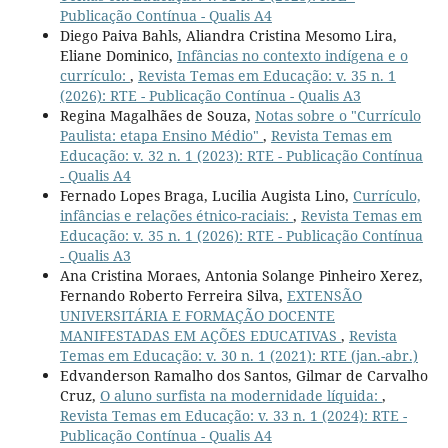
Publicação Contínua - Qualis A4
Diego Paiva Bahls, Aliandra Cristina Mesomo Lira,
Eliane Dominico,
Infâncias no contexto indígena e o
currículo:
,
Revista Temas em Educação: v. 35 n. 1
(2026): RTE - Publicação Contínua - Qualis A3
Regina Magalhães de Souza,
Notas sobre o "Currículo
Paulista: etapa Ensino Médio"
,
Revista Temas em
Educação: v. 32 n. 1 (2023): RTE - Publicação Contínua
- Qualis A4
Fernado Lopes Braga, Lucilia Augista Lino,
Currículo,
infâncias e relações étnico-raciais:
,
Revista Temas em
Educação: v. 35 n. 1 (2026): RTE - Publicação Contínua
- Qualis A3
Ana Cristina Moraes, Antonia Solange Pinheiro Xerez,
Fernando Roberto Ferreira Silva,
EXTENSÃO
UNIVERSITÁRIA E FORMAÇÃO DOCENTE
MANIFESTADAS EM AÇÕES EDUCATIVAS
,
Revista
Temas em Educação: v. 30 n. 1 (2021): RTE (jan.-abr.)
Edvanderson Ramalho dos Santos, Gilmar de Carvalho
Cruz,
O aluno surfista na modernidade líquida:
,
Revista Temas em Educação: v. 33 n. 1 (2024): RTE -
Publicação Contínua - Qualis A4