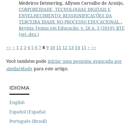
Medeiros Detmering, Allyson Carvalho de Araújo,
CORPOREIDADE, TECNOLOGIAS DIGITAIS E
ENVELHECIMENTO: RESSIGNIFICAÇÕES DA
TERCEIRA IDADE NO PROCESSO EDUCACIONAL
,
Revista Temas em Educação: v. 28 n. 3 (2019): RTE
(set.-dez.)
<<
<
1
2
3
4
5
6
7
8
9
10
11
12
13
14
15
>
>>
Você também pode
iniciar uma pesquisa avançada por
similaridade
para este artigo.
IDIOMA
English
Español (España)
Português (Brasil)