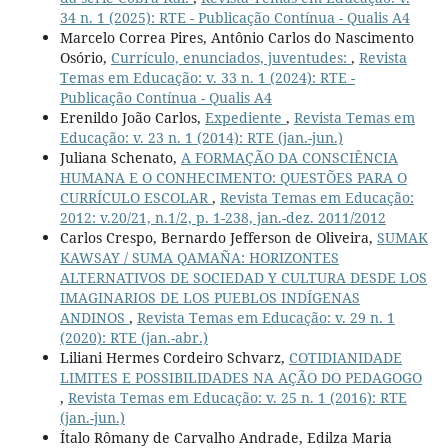
34 n. 1 (2025): RTE - Publicação Contínua - Qualis A4
Marcelo Correa Pires, Antônio Carlos do Nascimento
Osório,
Currículo, enunciados, juventudes:
,
Revista
Temas em Educação: v. 33 n. 1 (2024): RTE -
Publicação Contínua - Qualis A4
Erenildo João Carlos,
Expediente
,
Revista Temas em
Educação: v. 23 n. 1 (2014): RTE (jan.-jun.)
Juliana Schenato,
A FORMAÇÃO DA CONSCIÊNCIA
HUMANA E O CONHECIMENTO: QUESTÕES PARA O
CURRÍCULO ESCOLAR
,
Revista Temas em Educação:
2012: v.20/21, n.1/2, p. 1-238, jan.-dez. 2011/2012
Carlos Crespo, Bernardo Jefferson de Oliveira,
SUMAK
KAWSAY / SUMA QAMAÑA: HORIZONTES
ALTERNATIVOS DE SOCIEDAD Y CULTURA DESDE LOS
IMAGINARIOS DE LOS PUEBLOS INDÍGENAS
ANDINOS
,
Revista Temas em Educação: v. 29 n. 1
(2020): RTE (jan.-abr.)
Liliani Hermes Cordeiro Schvarz,
COTIDIANIDADE
LIMITES E POSSIBILIDADES NA AÇÃO DO PEDAGOGO
,
Revista Temas em Educação: v. 25 n. 1 (2016): RTE
(jan.-jun.)
Ítalo Rômany de Carvalho Andrade, Edilza Maria