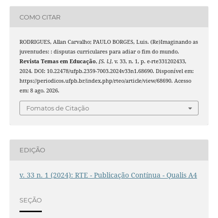
COMO CITAR
RODRIGUES, Allan Carvalho; PAULO BORGES, Luis. (Re)Imaginando as
juventudes: : disputas curriculares para adiar o fim do mundo.
Revista Temas em Educação
,
[S. l.]
, v. 33, n. 1, p. e-rte331202433,
2024. DOI: 10.22478/ufpb.2359-7003.2024v33n1.68690. Disponível em:
https://periodicos.ufpb.br/index.php/rteo/article/view/68690. Acesso
em: 8 ago. 2026.
Fomatos de Citação
EDIÇÃO
v. 33 n. 1 (2024): RTE - Publicação Contínua - Qualis A4
SEÇÃO