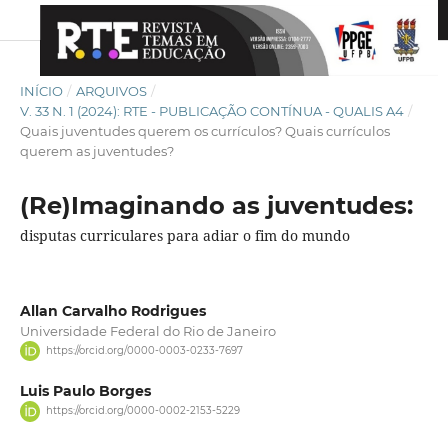
INÍCIO
/
ARQUIVOS
/
V. 33 N. 1 (2024): RTE - PUBLICAÇÃO CONTÍNUA - QUALIS A4
/
Quais juventudes querem os currículos? Quais currículos
querem as juventudes?
(Re)Imaginando as juventudes:
disputas curriculares para adiar o fim do mundo
Allan Carvalho Rodrigues
Universidade Federal do Rio de Janeiro
https://orcid.org/0000-0003-0233-7697
Luis Paulo Borges
https://orcid.org/0000-0002-2153-5229