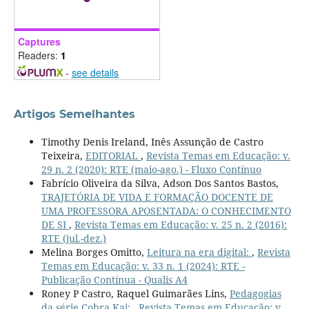
Captures
Readers:
1
-
see details
Artigos Semelhantes
Timothy Denis Ireland, Inês Assunção de Castro
Teixeira,
EDITORIAL
,
Revista Temas em Educação: v.
29 n. 2 (2020): RTE (maio-ago.) - Fluxo Contínuo
Fabrício Oliveira da Silva, Adson Dos Santos Bastos,
TRAJETÓRIA DE VIDA E FORMAÇÃO DOCENTE DE
UMA PROFESSORA APOSENTADA: O CONHECIMENTO
DE SI
,
Revista Temas em Educação: v. 25 n. 2 (2016):
RTE (jul.-dez.)
Melina Borges Omitto,
Leitura na era digital:
,
Revista
Temas em Educação: v. 33 n. 1 (2024): RTE -
Publicação Contínua - Qualis A4
Roney P Castro, Raquel Guimarães Lins,
Pedagogias
da série Cobra Kai:
,
Revista Temas em Educação: v.