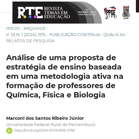
INÍCIO
/
ARQUIVOS
/
V. 33 N. 1 (2024): RTE - PUBLICAÇÃO CONTÍNUA - QUALIS A4
/
RELATOS DE PESQUISA
Análise de uma proposta de
estratégia de ensino baseada
em uma metodologia ativa na
formação de professores de
Química, Física e Biologia
Marconi dos Santos Ribeiro Júnior
Universidade Federal Rural de Pernambuco
https://orcid.org/0009-0009-6365-3766