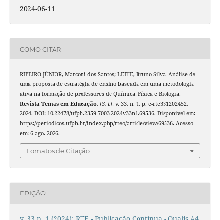
2024-06-11
COMO CITAR
RIBEIRO JÚNIOR, Marconi dos Santos; LEITE, Bruno Silva. Análise de
uma proposta de estratégia de ensino baseada em uma metodologia
ativa na formação de professores de Química, Física e Biologia.
Revista Temas em Educação
,
[S. l.]
, v. 33, n. 1, p. e-rte331202452,
2024. DOI: 10.22478/ufpb.2359-7003.2024v33n1.69536. Disponível em:
https://periodicos.ufpb.br/index.php/rteo/article/view/69536. Acesso
em: 6 ago. 2026.
Fomatos de Citação
EDIÇÃO
v. 33 n. 1 (2024): RTE - Publicação Contínua - Qualis A4