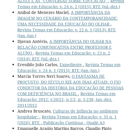
ALVES E AS "CONVERSAS SOBRE EDUCAÇÃO"
,
Revista
Temas em Educação: v. 24 n. 2 (2015): RTE (jul.-dez.)
Aníbal de Menezes Maciel,
A IMPORTÂNCIA DA
IMAGEM NO CENÁRIO DA CONTEMPORANEIDADE:
UMA NECESSIDADE DA EDUCAÇÃO DO OLHAR
,
Revista Temas em Educação: v. 22 n. 1 (2013): RTE
(jan.-jun.)
Djavan Antério,
A IMPORTÂNCIA DO OLHAR NA
RELAÇÃO COMUNICATIVA ENTRE PROFESSOR E
ALUNO
,
Revista Temas em Educação: v. 23 n. 2
(2014): RTE (jul.-dez.)
Erenildo João Carlos,
Expediente
,
Revista Temas em
Educação: v. 24 n. 1 (2015): RTE (jan.-jun.)
Marcia Torres Neri Soares,
O FANTASMA DE
PROCUSTO, DO SÉCULO XIX AOS DIAS ATUAIS: O FIO
CONDUTOR DA HISTÓRIA DA EDUCAÇÃO DE PESSOAS
COM DEFICIÊNCIA NO BRASIL
,
Revista Temas em
Educação: 2012: v.20/21, n.1/2, p. 1-238, jan.-dez.
2011/2012
Andrea Bruscato,
Culturas de infância no ambiente
hospitalar:
,
Revista Temas em Educação: v. 35 n. 1
(2026): RTE - Publicação Contínua - Qualis A3
Emanuelle Araújo Martins Barros, Claudio Pinto