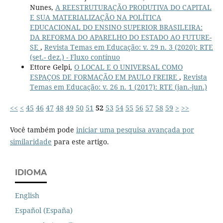
Nunes,
A REESTRUTURAÇÃO PRODUTIVA DO CAPITAL
E SUA MATERIALIZAÇÃO NA POLÍTICA
EDUCACIONAL DO ENSINO SUPERIOR BRASILEIRA:
DA REFORMA DO APARELHO DO ESTADO AO FUTURE-
SE
,
Revista Temas em Educação: v. 29 n. 3 (2020): RTE
(set.- dez.) - Fluxo contínuo
Ettore Gelpi,
O LOCAL E O UNIVERSAL COMO
ESPAÇOS DE FORMAÇÃO EM PAULO FREIRE
,
Revista
Temas em Educação: v. 26 n. 1 (2017): RTE (jan.-jun.)
<<
<
45
46
47
48
49
50
51
52
53
54
55
56
57
58
59
>
>>
Você também pode
iniciar uma pesquisa avançada por
similaridade
para este artigo.
IDIOMA
English
Español (España)