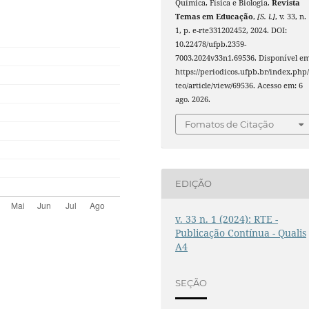
Química, Física e Biologia.
Revista
Temas em Educação
,
[S. l.]
, v. 33, n.
1, p. e-rte331202452, 2024. DOI:
10.22478/ufpb.2359-
7003.2024v33n1.69536. Disponível em
https://periodicos.ufpb.br/index.php/
teo/article/view/69536. Acesso em: 6
ago. 2026.
Fomatos de Citação
EDIÇÃO
v. 33 n. 1 (2024): RTE -
Publicação Contínua - Qualis
A4
SEÇÃO