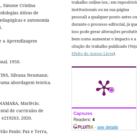
trabalho online (ex.: em repositóri
, Simone Cristina
institucionais ou na sua página
dologias Ativas de
pessoal) a qualquer ponto antes o
pedagógicas e autonomia
durante o processo editorial, já qu
8.
isso pode gerar alterações produti
bem como aumentar o impacto e a
ar a Aprendizagem
citação do trabalho publicado (Vej
Efeito do Acesso Livre
).
nal. 1950.
TINS, Silvana Neumann.
o: uma abordagem teórica.
NAMARA, Marlécio.
ntal de currículos de
Captures
. e219263, 2020.
Readers:
4
-
see details
São Paulo: Paz e Terra,