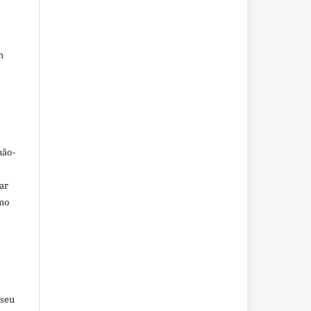
m
não-
car
omo
 seu