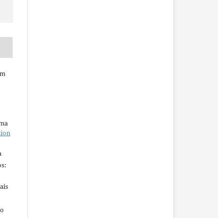
em
uma
tion
a
s:
ais
ho