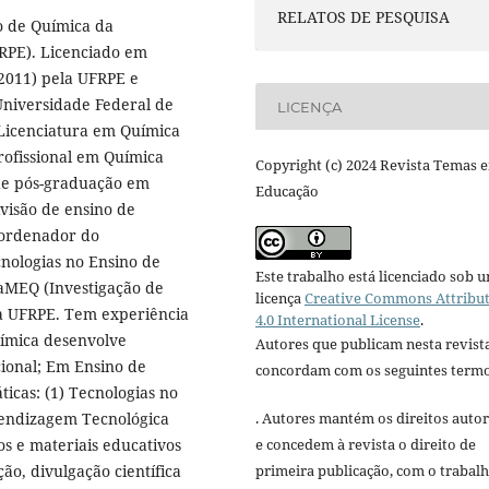
RELATOS DE PESQUISA
o de Química da
RPE). Licenciado em
(2011) pela UFRPE e
niversidade Federal de
LICENÇA
Licenciatura em Química
ofissional em Química
Copyright (c) 2024 Revista Temas 
de pós-graduação em
Educação
ivisão de ensino de
oordenador do
cnologias no Ensino de
Este trabalho está licenciado sob 
aMEQ (Investigação de
licença
Creative Commons Attribu
da UFRPE. Tem experiência
4.0 International License
.
uímica desenvolve
Autores que publicam nesta revist
ional; Em Ensino de
concordam com os seguintes termo
icas: (1) Tecnologias no
rendizagem Tecnológica
. Autores mantém os direitos autor
os e materiais educativos
e concedem à revista o direito de
ão, divulgação científica
primeira publicação, com o trabal