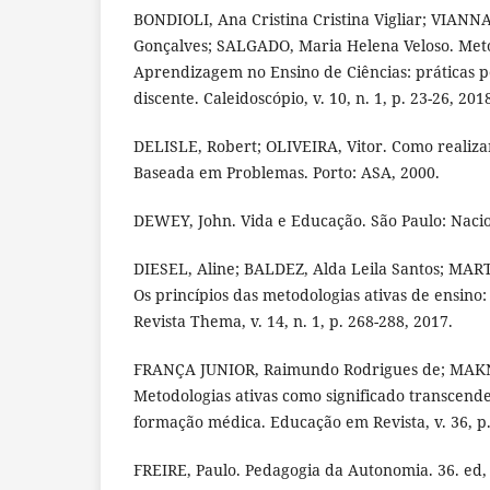
BONDIOLI, Ana Cristina Cristina Vigliar; VIANNA
Gonçalves; SALGADO, Maria Helena Veloso. Meto
Aprendizagem no Ensino de Ciências: práticas 
discente. Caleidoscópio, v. 10, n. 1, p. 23-26, 201
DELISLE, Robert; OLIVEIRA, Vitor. Como realiz
Baseada em Problemas. Porto: ASA, 2000.
DEWEY, John. Vida e Educação. São Paulo: Nacio
DIESEL, Aline; BALDEZ, Alda Leila Santos; MAR
Os princípios das metodologias ativas de ensin
Revista Thema, v. 14, n. 1, p. 268-288, 2017.
FRANÇA JUNIOR, Raimundo Rodrigues de; MAK
Metodologias ativas como significado transcende
formação médica. Educação em Revista, v. 36, p
FREIRE, Paulo. Pedagogia da Autonomia. 36. ed, 