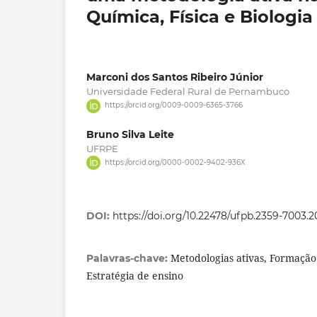
Química, Física e Biologia
Marconi dos Santos Ribeiro Júnior
Universidade Federal Rural de Pernambuco
https://orcid.org/0009-0009-6365-3766
Bruno Silva Leite
UFRPE
https://orcid.org/0000-0002-9402-936X
DOI:
https://doi.org/10.22478/ufpb.2359-7003.
Metodologias ativas, Formação
Palavras-chave:
Estratégia de ensino