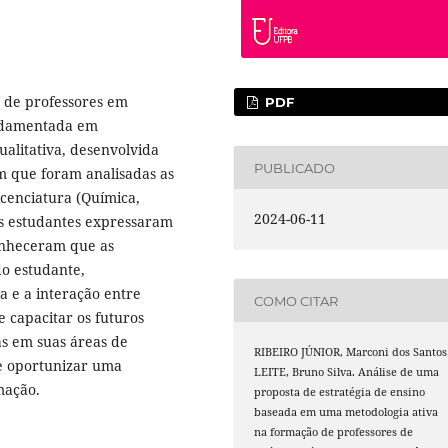
o de professores em
PDF
undamentada em
ualitativa, desenvolvida
PUBLICADO
m que foram analisadas as
icenciatura (Química,
2024-06-11
 os estudantes expressaram
conheceram que as
o estudante,
 e a interação entre
COMO CITAR
e capacitar os futuros
as em suas áreas de
RIBEIRO JÚNIOR, Marconi dos Santos
e oportunizar uma
LEITE, Bruno Silva. Análise de uma
mação.
proposta de estratégia de ensino
baseada em uma metodologia ativa
na formação de professores de